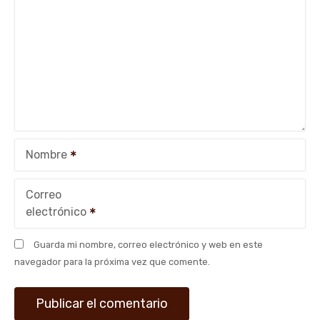
ó
n
d
e
e
Nombre
n
t
Correo
electrónico
r
Guarda mi nombre, correo electrónico y web en este
a
navegador para la próxima vez que comente.
d
a