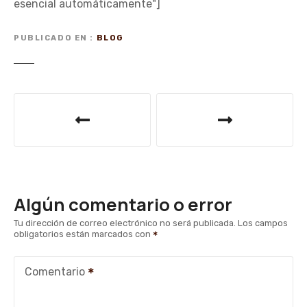
esencial automáticamente"]
PUBLICADO EN
BLOG
N
a
v
e
Algún comentario o error
g
Tu dirección de correo electrónico no será publicada.
Los campos
obligatorios están marcados con
a
c
Comentario
i