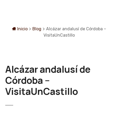
S
a
l
t
a
Inicio
>
Blog
>
Alcázar andalusí de Córdoba –
r
VisitaUnCastillo
a
l
c
o
Alcázar andalusí de
n
t
Córdoba –
e
n
VisitaUnCastillo
i
d
o