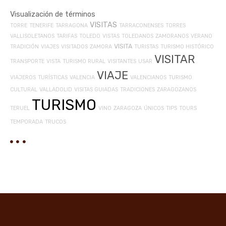
Visualización de términos
VISITAS
TORRE
TENERIFE
TARRAGONA
TARRACONENSES
TORRES
VALLISOLETANOS
TARIFAS
TOLEDO
VISTAS
TOLEDANOS
ZAMORANOS
VERANO
VISITA
TRADICIÓN
VIAJES
VISITADOS
ZAMORA
TURISTAS
TURISMO HISTÓRICO
VISITAR
TRANSPORTE
VISTA
TURISMO RURAL
VISITANTES
USAR
VIAJE
VIAJEROS
TURÍSTICAS
VALENCIA
VALENCIANOS
TURISMO
CULTURAL
VALLADOLID
VISITAS GUIADAS
TRADICIONES
ZARAGOZANOS
TURISMO
TERUEL
VINO
ZARAGOZA
ÚNICOS
TIPS
TOURS
TEMPORADA
TRUCOS