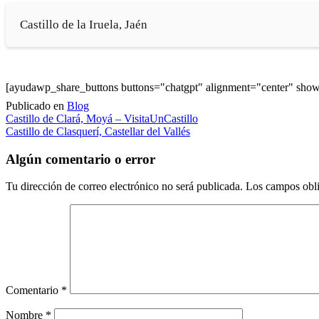
Castillo de la Iruela, Jaén
[ayudawp_share_buttons buttons="chatgpt" alignment="center" sh
Publicado en
Blog
Navegación
Castillo de Clará, Moyá – VisitaUnCastillo
Castillo de Clasquerí, Castellar del Vallés
de
entradas
Algún comentario o error
Tu dirección de correo electrónico no será publicada.
Los campos obli
Comentario
*
Nombre
*