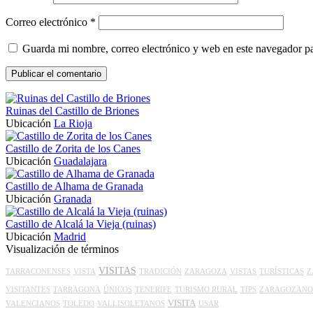
Correo electrónico
*
Guarda mi nombre, correo electrónico y web en este navegador p
Ruinas del Castillo de Briones
Ubicación
La Rioja
Castillo de Zorita de los Canes
Ubicación
Guadalajara
Castillo de Alhama de Granada
Ubicación
Granada
Castillo de Alcalá la Vieja (ruinas)
Ubicación
Madrid
Visualización de términos
VISITAS
TARRACONENSES
VISTA
TRADICIÓN
ZARAGOZA
VISTAS
TURÍSTICAS
Z
VISITANTES
TARRAGONA
ÚNICOS
TENERIFE
TURISMO RURAL
TIPS
ZARAGOZANO
VISITA
VALENCIANOS
TOLEDO
VALLISOLETANOS
USAR