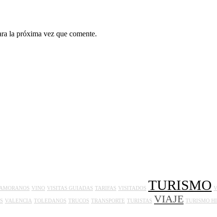
ara la próxima vez que comente.
TURISMO
AMORANOS
VINO
VISITAS GUIADAS
TARIFAS
VISITADOS
VIAJE
S
VALENCIA
TOLEDANOS
TRUCOS
TRANSPORTE
TURISTAS
TURISMO H