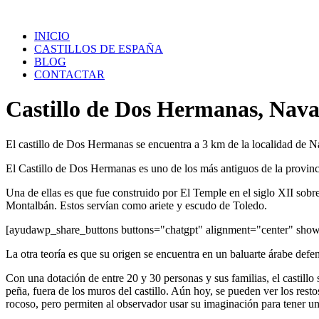
Saltar
al
INICIO
contenido
CASTILLOS DE ESPAÑA
BLOG
CONTACTAR
Castillo de Dos Hermanas, Nav
El castillo de Dos Hermanas se encuentra a 3 km de la localidad de N
El Castillo de Dos Hermanas es uno de los más antiguos de la provinci
Una de ellas es que fue construido por El Temple en el siglo XII sobr
Montalbán. Estos servían como ariete y escudo de Toledo.
[ayudawp_share_buttons buttons="chatgpt" alignment="center" sh
La otra teoría es que su origen se encuentra en un baluarte árabe defen
Con una dotación de entre 20 y 30 personas y sus familias, el castillo
peña, fuera de los muros del castillo. Aún hoy, se pueden ver los resto
rocoso, pero permiten al observador usar su imaginación para tener un