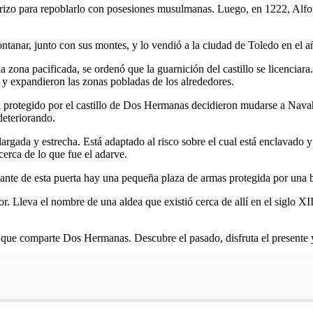
nterizo para repoblarlo con posesiones musulmanas. Luego, en 1222, Alf
ntanar, junto con sus montes, y lo vendió a la ciudad de Toledo en el 
la zona pacificada, se ordenó que la guarnición del castillo se licenci
 y expandieron las zonas pobladas de los alrededores.
a protegido por el castillo de Dos Hermanas decidieron mudarse a Nava
 deteriorando.
largada y estrecha. Está adaptado al risco sobre el cual está enclavado 
erca de lo que fue el adarve.
lante de esta puerta hay una pequeña plaza de armas protegida por una 
r. Lleva el nombre de una aldea que existió cerca de allí en el siglo XI
ia que comparte Dos Hermanas. Descubre el pasado, disfruta el presente 