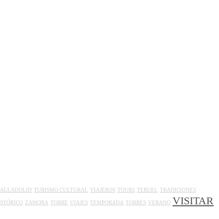
VALLADOLID
TURISMO CULTURAL
VIAJEROS
TOURS
TERUEL
TRADICIONES
VISITAR
ISTÓRICO
ZAMORA
TORRE
VIAJES
TEMPORADA
TORRES
VERANO