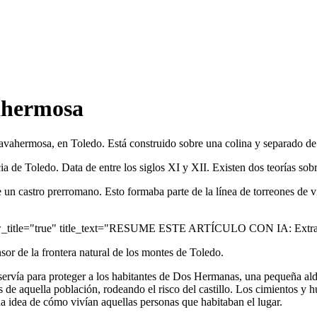
ahermosa
avahermosa, en Toledo. Está construido sobre una colina y separado de 
a de Toledo. Data de entre los siglos XI y XII. Existen dos teorías sobr
e un castro prerromano. Esto formaba parte de la línea de torreones de
ow_title="true" title_text="RESUME ESTE ARTÍCULO CON IA: Extrae 
sor de la frontera natural de los montes de Toledo.
 servía para proteger a los habitantes de Dos Hermanas, una pequeña ald
s de aquella población, rodeando el risco del castillo. Los cimientos y h
a idea de cómo vivían aquellas personas que habitaban el lugar.