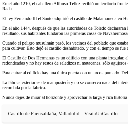
En el año 1210, el caballero Alfonso Téllez recibió un territorio fro
Rada.
El rey Fernando III el Santo adquirió el castillo de Malamoneda en Ho
En el año 1444, después de que las autoridades de Toledo declararan 
resultado, sus habitantes fundaron las primeras casas de Navahermosa
Cuando el peligro musulmán pasó, los vecinos del poblado que estab
para cultivar. Esto dejó el castillo deshabitado, y con el tiempo se fue
El Castillo de Dos Hermanas es un edificio con una planta irregular, a
redondeadas y no hay restos de saledizos ni matacanes, sólo agujeros c
Para entrar al edificio hay una única puerta con un arco apuntado. De
La fábrica exterior es de mampostería y no se conserva nada del interio
recordada por la fábrica.
Nunca dejes de mirar al horizonte y aprovechar la larga y rica histor
Castillo de Fuensaldaña, Valladolid – VisitaUnCastillo