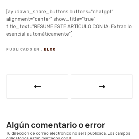
[ayudawp_share_buttons buttons="chatgpt"
alignment="center" show_title="true"
title_text="RESUME ESTE ARTÍCULO CON IA: Extrae lo
esencial automáticamente"]
PUBLICADO EN
BLOG
N
a
v
e
Algún comentario o error
g
Tu dirección de correo electrónico no será publicada.
Los campos
obligatorios están marcados con