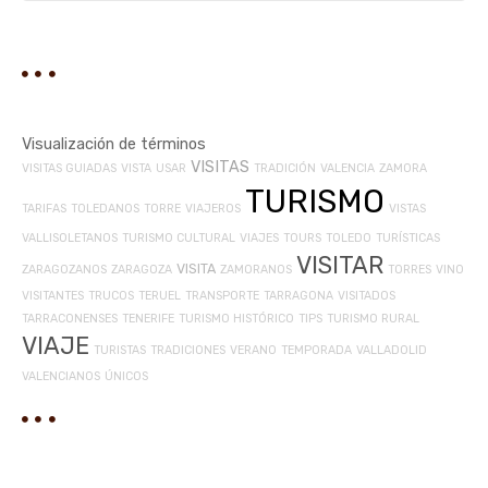
Visualización de términos
VISITAS
VISITAS GUIADAS
VISTA
USAR
TRADICIÓN
VALENCIA
ZAMORA
TURISMO
TARIFAS
TOLEDANOS
TORRE
VIAJEROS
VISTAS
VALLISOLETANOS
TURISMO CULTURAL
VIAJES
TOURS
TOLEDO
TURÍSTICAS
VISITAR
VISITA
ZARAGOZANOS
ZARAGOZA
ZAMORANOS
TORRES
VINO
VISITANTES
TRUCOS
TERUEL
TRANSPORTE
TARRAGONA
VISITADOS
TARRACONENSES
TENERIFE
TURISMO HISTÓRICO
TIPS
TURISMO RURAL
VIAJE
TURISTAS
TRADICIONES
VERANO
TEMPORADA
VALLADOLID
VALENCIANOS
ÚNICOS