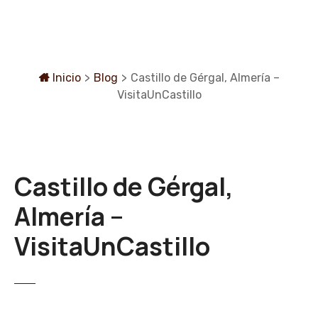
S
a
l
t
a
Inicio
>
Blog
>
Castillo de Gérgal, Almería –
r
VisitaUnCastillo
a
l
c
o
Castillo de Gérgal,
n
t
Almería –
e
n
VisitaUnCastillo
i
d
o