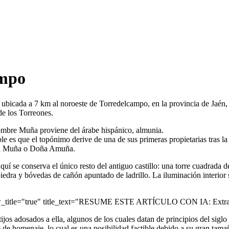
ampo
IV ubicada a 7 km al noroeste de Torredelcampo, en la provincia de Jaén
de los Torreones.
ombre Muña proviene del árabe hispánico, almunia.
es que el topónimo derive de una de sus primeras propietarias tras la 
oña Muña o Doña Amuña.
í se conserva el único resto del antiguo castillo: una torre cuadrada 
 piedra y bóvedas de cañón apuntado de ladrillo. La iluminación interior
ow_title="true" title_text="RESUME ESTE ARTÍCULO CON IA: Extrae 
os adosados a ella, algunos de los cuales datan de principios del siglo X
e de homenaje, lo cual es una posibilidad factible debido a su gran tama