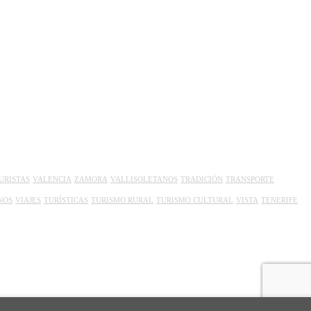
URISTAS
VALENCIA
ZAMORA
VALLISOLETANOS
TRADICIÓN
TRANSPORTE
NOS
VIAJES
TURÍSTICAS
TURISMO RURAL
TURISMO CULTURAL
VISTA
TENERIFE