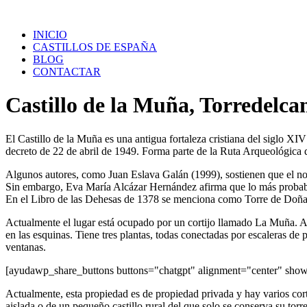
Saltar
al
INICIO
contenido
CASTILLOS DE ESPAÑA
BLOG
CONTACTAR
Castillo de la Muña, Torredelc
El Castillo de la Muña es una antigua fortaleza cristiana del siglo X
decreto de 22 de abril de 1949. Forma parte de la Ruta Arqueológica 
Algunos autores, como Juan Eslava Galán (1999), sostienen que el n
Sin embargo, Eva María Alcázar Hernández afirma que lo más probable 
En el Libro de las Dehesas de 1378 se menciona como Torre de D
Actualmente el lugar está ocupado por un cortijo llamado La Muña. Aqu
en las esquinas. Tiene tres plantas, todas conectadas por escaleras de
ventanas.
[ayudawp_share_buttons buttons="chatgpt" alignment="center" sh
Actualmente, esta propiedad es de propiedad privada y hay varios cortij
aislada o de un pequeño castillo rural del que solo se conserva su torr