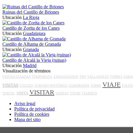
Ruinas del Castillo de Briones
Ubicación
La Rioja
Castillo de Zorita de los Canes
Ubicación
Guadalajara
Castillo de Alhama de Granada
Ubicación
Granada
Castillo de Alcalá la Vieja (ruinas)
Ubicación
Madrid
Visualización de términos
VISITAS GUIADAS
TEMPORADA
ZARAGOZANOS
TIPS
VALLADOLID
TORRES
ZARA
VIAJE
VISITAS
TOLEDO
TURISMO HISTÓRICO
ZAMORANOS
TORRE
TOLED
VISITAR
VISITA
TERUEL
TARIFAS
TOURS
VIAJEROS
Aviso legal
Política de privacidad
Política de cookies
Mapa del sitio
Inicio
>
Blog
>
Castillo de la Muña, Torredelcampo