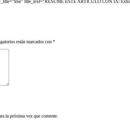
ow_title="true" title_text="RESUME ESTE ARTÍCULO CON IA: Extrae 
gatorios están marcados con
*
ara la próxima vez que comente.