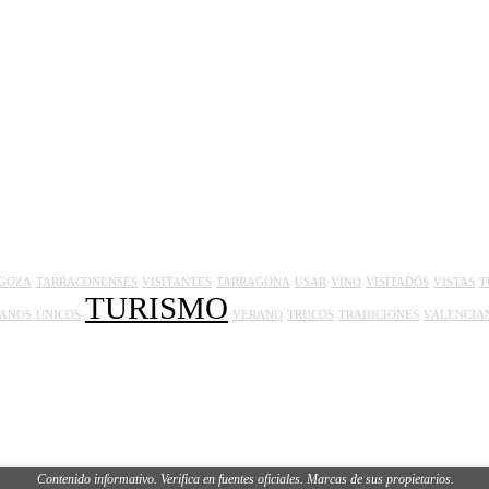
GOZA
TARRACONENSES
VISITANTES
TARRAGONA
USAR
VINO
VISITADOS
VISTAS
T
TURISMO
ANOS
ÚNICOS
VERANO
TRUCOS
TRADICIONES
VALENCIA
Contenido informativo. Verifica en fuentes oficiales. Marcas de sus propietarios.