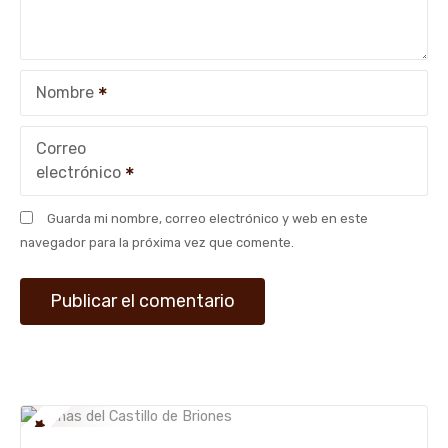
e
e
Nombre
n
t
Correo
electrónico
r
Guarda mi nombre, correo electrónico y web en este
a
navegador para la próxima vez que comente.
d
a
s