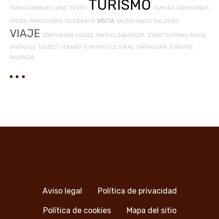
TURISMO
TARRACONENSES
VINO
TOURS
ZAMORA
ZAMORANOS
VISITA
VISTAS
TRADICIONES
TOLEDANOS
VALENCIANOS
VIAJEROS
VIAJE
TEMPORADA
VIAJES
TARIFAS
ZARAGOZA
TORRE
TURISMO RURAL
VISITADOS
TOLEDO
VERANO
TURISMO CULTURAL
TARRAGONA
TURISTAS
VALENCIA
Aviso legal
Política de privacidad
Política de cookies
Mapa del sitio