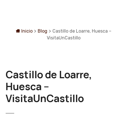
S
a
l
t
a
Inicio
>
Blog
>
Castillo de Loarre, Huesca –
r
VisitaUnCastillo
a
l
c
o
Castillo de Loarre,
n
t
Huesca –
e
n
VisitaUnCastillo
i
d
o