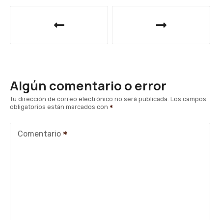
N
a
v
e
Algún comentario o error
g
Tu dirección de correo electrónico no será publicada.
Los campos
obligatorios están marcados con
a
c
Comentario
i
ó
n
d