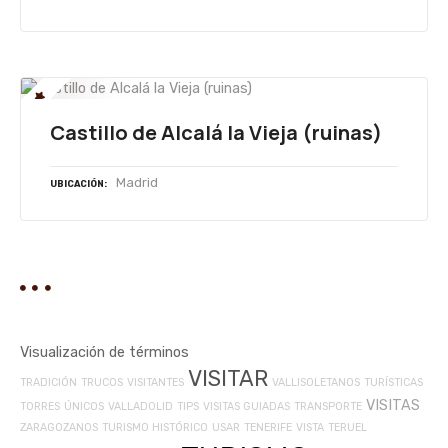
Castillo de Alcalá la Vieja (ruinas)
Madrid
UBICACIÓN
Visualización de términos
VISITAR
TRADICIÓN
TRUCOS
VISITANTES
VALLISOLETANOS
TURÍSTICAS
VISITAS
TORRES
ÚNICOS
VALLADOLID
TIPS
VISITAS GUIADAS
TRANSPORTE
ZARAGOZANOS
TURISMO HISTÓRICO
USAR
TENERIFE
VISTA
TERUEL