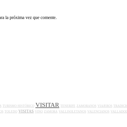
ara la próxima vez que comente.
VISITAR
S
TURISMO HISTÓRICO
TENERIFE
ZAMORANOS
VIAJEROS
TRADICI
VISITAS
OS
TOLEDO
VINO
ZAMORA
VALLISOLETANOS
VALENCIANOS
VALLADOL