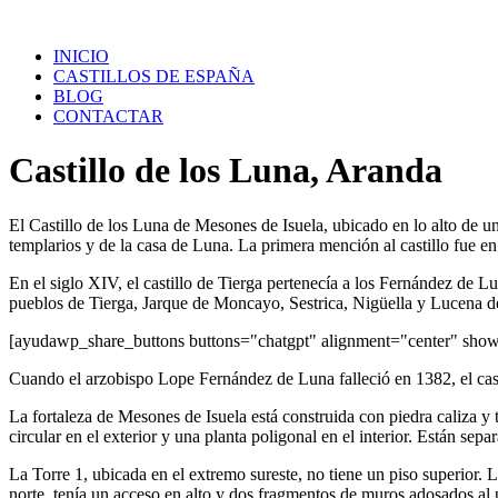
Saltar
al
INICIO
contenido
CASTILLOS DE ESPAÑA
BLOG
CONTACTAR
Castillo de los Luna, Aranda
El Castillo de los Luna de Mesones de Isuela, ubicado en lo alto de u
templarios y de la casa de Luna. La primera mención al castillo fue e
En el siglo XIV, el castillo de Tierga pertenecía a los Fernández de L
pueblos de Tierga, Jarque de Moncayo, Sestrica, Nigüella y Lucena d
[ayudawp_share_buttons buttons="chatgpt" alignment="center" sh
Cuando el arzobispo Lope Fernández de Luna falleció en 1382, el cas
La fortaleza de Mesones de Isuela está construida con piedra caliza y t
circular en el exterior y una planta poligonal en el interior. Están s
La Torre 1, ubicada en el extremo sureste, no tiene un piso superior. La
norte, tenía un acceso en alto y dos fragmentos de muros adosados al p