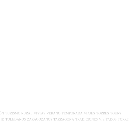
ÓN
TURISMO RURAL
VISTAS
VERANO
TEMPORADA
VIAJES
TORRES
TOURS
ID
TOLEDANOS
ZARAGOZANOS
TARRAGONA
TRADICIONES
VISITADOS
TORRE