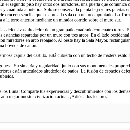
 En el segundo piso hay otros dos miradores, una puerta que comunica con
ior y cuadrada al interior. Solo se conserva la planta baja y tres puerta
 crucería sencilla que se abre a la sala con un arco apuntado. La Torre 6
a a la torre anterior mediante un mirador corrido sobre el muro sur.
ancias defensivas alrededor de un gran patio cuadrado con cuatro torres. 
 estancias separadas por un muro con tres arcos. En el lado occidental 
o con miradores en arco rebajado. Al oeste hay la Sala Mayor, rectangula
 una bóveda de cañón.
ermosa capilla del castillo. Está cubierta con un techo de madera estilo
ragonesa. Su simetría y regularidad, junto con sus monumentales proporci
eriores están articulados alrededor de patios. La fusión de espacios defe
ubielos.
e los Luna! Comparte tus experiencias y descubrimientos con los demás p
aún mejor nuestra civilización actual. ¡Adiós a los lectores!