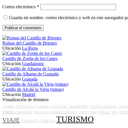
Correo electrónico
*
Guarda mi nombre, correo electrónico y web en este navegador p
Ruinas del Castillo de Briones
Ubicación
La Rioja
Castillo de Zorita de los Canes
Ubicación
Guadalajara
Castillo de Alhama de Granada
Ubicación
Granada
Castillo de Alcalá la Vieja (ruinas)
Ubicación
Madrid
Visualización de términos
TARIFAS
TURÍSTICAS
TURISMO CULTURAL
TRANSPORTE
VISITAS GUIADAS
ÚNICO
VISITA
ZARAGOZA
VALENCIA
TARRACONENSES
VISTA
USAR
TERUEL
TIPS
TRUC
TURISMO
VIAJE
VISITANTES
TURISTAS