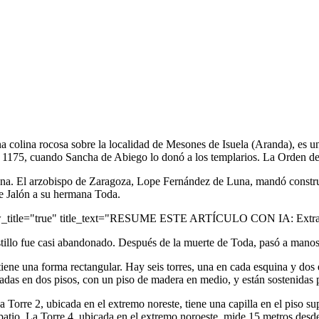
na colina rocosa sobre la localidad de Mesones de Isuela (Aranda), es u
n 1175, cuando Sancha de Abiego lo donó a los templarios. La Orden del
una. El arzobispo de Zaragoza, Lope Fernández de Luna, mandó construir 
e Jalón a su hermana Toda.
ow_title="true" title_text="RESUME ESTE ARTÍCULO CON IA: Extrae 
tillo fue casi abandonado. Después de la muerte de Toda, pasó a mano
iene una forma rectangular. Hay seis torres, una en cada esquina y dos e
eparadas en dos pisos, con un piso de madera en medio, y están sostenida
 Torre 2, ubicada en el extremo noreste, tiene una capilla en el piso sup
atio. La Torre 4, ubicada en el extremo noroeste, mide 15 metros desde e