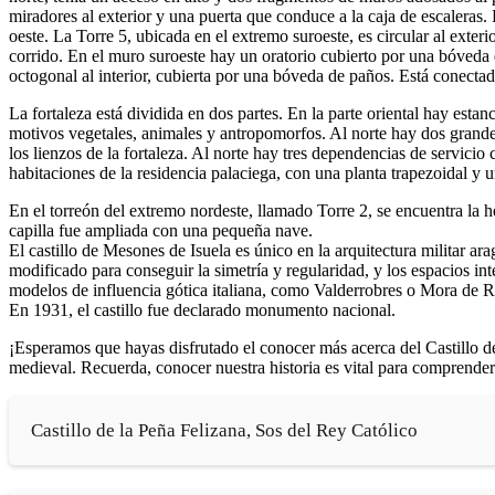
miradores al exterior y una puerta que conduce a la caja de escaleras.
oeste. La Torre 5, ubicada en el extremo suroeste, es circular al exter
corrido. En el muro suroeste hay un oratorio cubierto por una bóveda de
octogonal al interior, cubierta por una bóveda de paños. Está conectad
La fortaleza está dividida en dos partes. En la parte oriental hay est
motivos vegetales, animales y antropomorfos. Al norte hay dos grandes
los lienzos de la fortaleza. Al norte hay tres dependencias de servici
habitaciones de la residencia palaciega, con una planta trapezoidal y
En el torreón del extremo nordeste, llamado Torre 2, se encuentra la h
capilla fue ampliada con una pequeña nave.
El castillo de Mesones de Isuela es único en la arquitectura militar a
modificado para conseguir la simetría y regularidad, y los espacios int
modelos de influencia gótica italiana, como Valderrobres o Mora de R
En 1931, el castillo fue declarado monumento nacional.
¡Esperamos que hayas disfrutado el conocer más acerca del Castillo d
medieval. Recuerda, conocer nuestra historia es vital para comprender 
Castillo de la Peña Felizana, Sos del Rey Católico