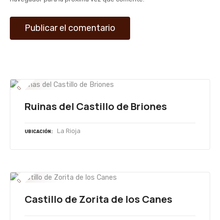
r
a
d
a
s
Ruinas del Castillo de Briones
La Rioja
UBICACIÓN
Castillo de Zorita de los Canes