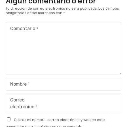
Algún comentario o error
g
Tu dirección de correo electrónico no será publicada.
Los campos
obligatorios están marcados con
a
c
Comentario
i
ó
n
d
e
Nombre
e
Correo
n
electrónico
t
Guarda mi nombre, correo electrónico y web en este
navegador para la próxima vez que comente.