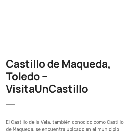
S
a
l
t
a
r
a
l
Castillo de Maqueda,
c
o
Toledo –
n
t
VisitaUnCastillo
e
n
i
d
o
El Castillo de la Vela, también conocido como Castillo
de Maqueda, se encuentra ubicado en el municipio