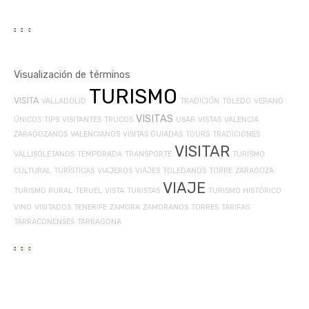
Visualización de términos
TURISMO
VISITA
VALLADOLID
TRADICIÓN
TOLEDO
VERANO
VISITAS
ÚNICOS
TIPS
VISITANTES
TRUCOS
USAR
VISTAS
VALENCIA
ZARAGOZANOS
VALENCIANOS
VISITAS GUIADAS
TOURS
TRADICIONES
VISITAR
VALLISOLETANOS
TEMPORADA
TRANSPORTE
TURISMO
CULTURAL
TURÍSTICAS
VIAJEROS
VIAJES
TOLEDANOS
TORRE
ZARAGOZA
VIAJE
TURISMO RURAL
TERUEL
VISTA
TURISTAS
TURISMO HISTÓRICO
VINO
VISITADOS
TENERIFE
ZAMORA
ZAMORANOS
TORRES
TARIFAS
TARRACONENSES
TARRAGONA