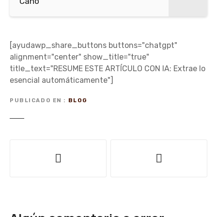
Cano
[ayudawp_share_buttons buttons="chatgpt"
alignment="center" show_title="true"
title_text="RESUME ESTE ARTÍCULO CON IA: Extrae lo
esencial automáticamente"]
PUBLICADO EN
BLOG
N
a
v
e