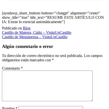
[ayudawp_share_buttons buttons="chatgpt" alignment="center"
show_title="true" title_text="RESUME ESTE ARTÍCULO CON
IA: Extrae lo esencial automáticamente"]
Publicado en
Blog
Navegación
Castillo de Matrera, Cádiz – VisitaUnCastillo
Castillo de Mequinenza – VisitaUnCastillo
de
entradas
Algún comentario o error
Tu dirección de correo electrónico no será publicada.
Los campos
obligatorios están marcados con
*
Comentario
*
Nombre
*