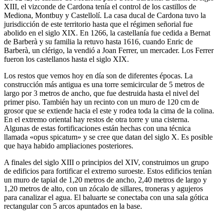
XIII, el vizconde de Cardona tenía el control de los castillos de
Mediona, Montbuy y Castellolí. La casa ducal de Cardona tuvo la
jurisdicción de este territorio hasta que el régimen señorial fue
abolido en el siglo XIX. En 1266, la castellanía fue cedida a Bernat
de Barberà y su familia la retuvo hasta 1616, cuando Enric de
Barberà, un clérigo, la vendió a Joan Ferrer, un mercader. Los Ferrer
fueron los castellanos hasta el siglo XIX.
Los restos que vemos hoy en día son de diferentes épocas. La
construcción más antigua es una torre semicircular de 5 metros de
largo por 3 metros de ancho, que fue destruida hasta el nivel del
primer piso. También hay un recinto con un muro de 120 cm de
grosor que se extiende hacia el este y rodea toda la cima de la colina.
En el extremo oriental hay restos de otra torre y una cisterna.
Algunas de estas fortificaciones están hechas con una técnica
llamada «opus spicatum» y se cree que datan del siglo X. Es posible
que haya habido ampliaciones posteriores.
A finales del siglo XIII o principios del XIV, construimos un grupo
de edificios para fortificar el extremo suroeste. Estos edificios tenían
un muro de tapial de 1,20 metros de ancho, 2,40 metros de largo y
1,20 metros de alto, con un zócalo de sillares, troneras y agujeros
para canalizar el agua. El baluarte se conectaba con una sala gótica
rectangular con 5 arcos apuntados en la base.