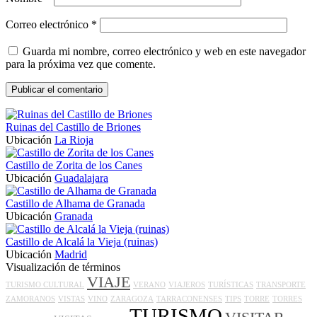
Correo electrónico
*
Guarda mi nombre, correo electrónico y web en este navegador
para la próxima vez que comente.
Ruinas del Castillo de Briones
Ubicación
La Rioja
Castillo de Zorita de los Canes
Ubicación
Guadalajara
Castillo de Alhama de Granada
Ubicación
Granada
Castillo de Alcalá la Vieja (ruinas)
Ubicación
Madrid
Visualización de términos
VIAJE
TURISMO CULTURAL
VERANO
VIAJEROS
TURÍSTICAS
TRANSPORTE
ZAMORANOS
VISTAS
VINO
ZARAGOZA
TARRACONENSES
TIPS
TORRE
TORRES
TURISMO