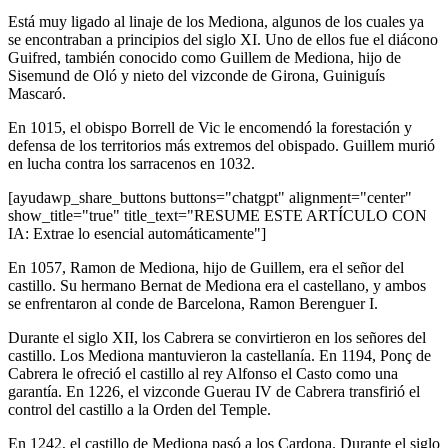
Está muy ligado al linaje de los Mediona, algunos de los cuales ya
se encontraban a principios del siglo XI. Uno de ellos fue el diácono
Guifred, también conocido como Guillem de Mediona, hijo de
Sisemund de Oló y nieto del vizconde de Girona, Guiniguís
Mascaró.
En 1015, el obispo Borrell de Vic le encomendó la forestación y
defensa de los territorios más extremos del obispado. Guillem murió
en lucha contra los sarracenos en 1032.
[ayudawp_share_buttons buttons="chatgpt" alignment="center"
show_title="true" title_text="RESUME ESTE ARTÍCULO CON
IA: Extrae lo esencial automáticamente"]
En 1057, Ramon de Mediona, hijo de Guillem, era el señor del
castillo. Su hermano Bernat de Mediona era el castellano, y ambos
se enfrentaron al conde de Barcelona, Ramon Berenguer I.
Durante el siglo XII, los Cabrera se convirtieron en los señores del
castillo. Los Mediona mantuvieron la castellanía. En 1194, Ponç de
Cabrera le ofreció el castillo al rey Alfonso el Casto como una
garantía. En 1226, el vizconde Guerau IV de Cabrera transfirió el
control del castillo a la Orden del Temple.
En 1242, el castillo de Mediona pasó a los Cardona. Durante el siglo