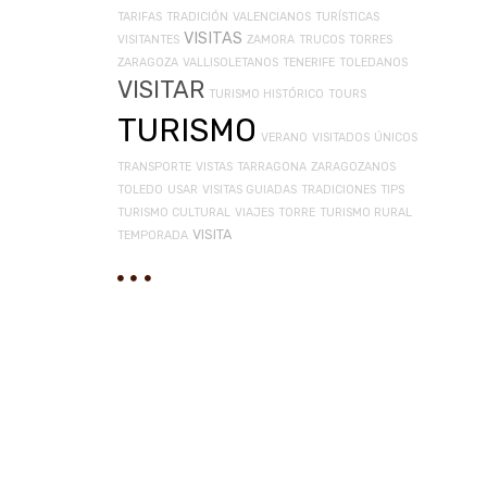
TARIFAS
TRADICIÓN
VALENCIANOS
TURÍSTICAS
VISITAS
VISITANTES
ZAMORA
TRUCOS
TORRES
ZARAGOZA
VALLISOLETANOS
TENERIFE
TOLEDANOS
VISITAR
TURISMO HISTÓRICO
TOURS
TURISMO
VERANO
VISITADOS
ÚNICOS
TRANSPORTE
VISTAS
TARRAGONA
ZARAGOZANOS
TOLEDO
USAR
VISITAS GUIADAS
TRADICIONES
TIPS
TURISMO CULTURAL
VIAJES
TORRE
TURISMO RURAL
VISITA
TEMPORADA