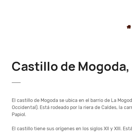
S
a
l
t
a
r
a
l
c
Castillo de Mogoda
o
n
t
e
n
El castillo de Mogoda se ubica en el barrio de La Mogo
i
Occidental). Está rodeado por la riera de Caldes, la car
d
Papiol.
o
El castillo tiene sus orígenes en los siglos XII y XIII. Es