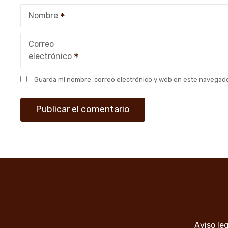
e
Nombre
e
n
Correo
electrónico
t
r
Guarda mi nombre, correo electrónico y web en este navegado
a
d
a
s
Aviso le