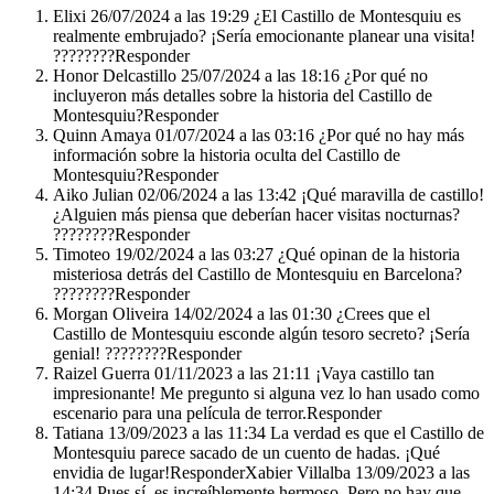
Elixi 26/07/2024 a las 19:29 ¿El Castillo de Montesquiu es
realmente embrujado? ¡Sería emocionante planear una visita!
????????Responder
Honor Delcastillo 25/07/2024 a las 18:16 ¿Por qué no
incluyeron más detalles sobre la historia del Castillo de
Montesquiu?Responder
Quinn Amaya 01/07/2024 a las 03:16 ¿Por qué no hay más
información sobre la historia oculta del Castillo de
Montesquiu?Responder
Aiko Julian 02/06/2024 a las 13:42 ¡Qué maravilla de castillo!
¿Alguien más piensa que deberían hacer visitas nocturnas?
????????Responder
Timoteo 19/02/2024 a las 03:27 ¿Qué opinan de la historia
misteriosa detrás del Castillo de Montesquiu en Barcelona?
????????Responder
Morgan Oliveira 14/02/2024 a las 01:30 ¿Crees que el
Castillo de Montesquiu esconde algún tesoro secreto? ¡Sería
genial! ????????Responder
Raizel Guerra 01/11/2023 a las 21:11 ¡Vaya castillo tan
impresionante! Me pregunto si alguna vez lo han usado como
escenario para una película de terror.Responder
Tatiana 13/09/2023 a las 11:34 La verdad es que el Castillo de
Montesquiu parece sacado de un cuento de hadas. ¡Qué
envidia de lugar!ResponderXabier Villalba 13/09/2023 a las
14:34 Pues sí, es increíblemente hermoso. Pero no hay que