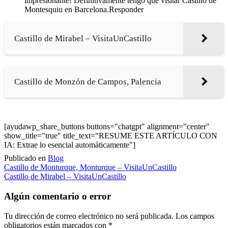
impresionante! Definitivamente tengo que visitar Castillo de
Montesquiu en Barcelona.Responder
Castillo de Mirabel – VisitaUnCastillo
Castillo de Monzón de Campos, Palencia
[ayudawp_share_buttons buttons="chatgpt" alignment="center"
show_title="true" title_text="RESUME ESTE ARTÍCULO CON
IA: Extrae lo esencial automáticamente"]
Publicado en
Blog
Navegación
Castillo de Monturque, Monturque – VisitaUnCastillo
Castillo de Mirabel – VisitaUnCastillo
de
entradas
Algún comentario o error
Tu dirección de correo electrónico no será publicada.
Los campos
obligatorios están marcados con
*