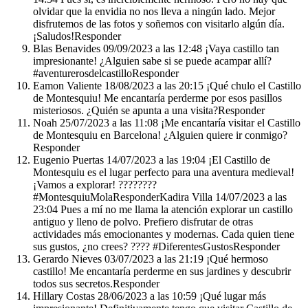
olvidar que la envidia no nos lleva a ningún lado. Mejor
disfrutemos de las fotos y soñemos con visitarlo algún día.
¡Saludos!Responder
Blas Benavides 09/09/2023 a las 12:48 ¡Vaya castillo tan
impresionante! ¿Alguien sabe si se puede acampar allí?
#aventurerosdelcastilloResponder
Eamon Valiente 18/08/2023 a las 20:15 ¡Qué chulo el Castillo
de Montesquiu! Me encantaría perderme por esos pasillos
misteriosos. ¿Quién se apunta a una visita?Responder
Noah 25/07/2023 a las 11:08 ¡Me encantaría visitar el Castillo
de Montesquiu en Barcelona! ¿Alguien quiere ir conmigo?
Responder
Eugenio Puertas 14/07/2023 a las 19:04 ¡El Castillo de
Montesquiu es el lugar perfecto para una aventura medieval!
¡Vamos a explorar! ????????️
#MontesquiuMolaResponderKadira Villa 14/07/2023 a las
23:04 Pues a mí no me llama la atención explorar un castillo
antiguo y lleno de polvo. Prefiero disfrutar de otras
actividades más emocionantes y modernas. Cada quien tiene
sus gustos, ¿no crees? ???? #DiferentesGustosResponder
Gerardo Nieves 03/07/2023 a las 21:19 ¡Qué hermoso
castillo! Me encantaría perderme en sus jardines y descubrir
todos sus secretos.Responder
Hillary Costas 28/06/2023 a las 10:59 ¡Qué lugar más