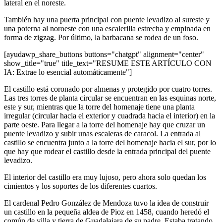
lateral en el noreste.
También hay una puerta principal con puente levadizo al sureste y
una poterna al noroeste con una escalerilla estrecha y empinada en
forma de zigzag. Por último, la barbacana se rodea de un foso.
[ayudawp_share_buttons buttons="chatgpt" alignment="center"
show_title="true" title_text="RESUME ESTE ARTÍCULO CON
IA: Extrae lo esencial automáticamente"]
El castillo está coronado por almenas y protegido por cuatro torres.
Las tres torres de planta circular se encuentran en las esquinas norte,
este y sur, mientras que la torre del homenaje tiene una planta
irregular (circular hacia el exterior y cuadrada hacia el interior) en la
parte oeste. Para llegar a la torre del homenaje hay que cruzar un
puente levadizo y subir unas escaleras de caracol. La entrada al
castillo se encuentra junto a la torre del homenaje hacia el sur, por lo
que hay que rodear el castillo desde la entrada principal del puente
levadizo.
El interior del castillo era muy lujoso, pero ahora solo quedan los
cimientos y los soportes de los diferentes cuartos.
El cardenal Pedro González de Mendoza tuvo la idea de construir
un castillo en la pequeña aldea de Pioz en 1458, cuando heredó el
común de villa y tierra de Guadalajara de su padre. Estaba tratando