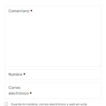
a
c
Comentario
i
ó
n
d
e
e
Nombre
n
t
Correo
electrónico
r
Guarda mi nombre, correo electrónico y web en este