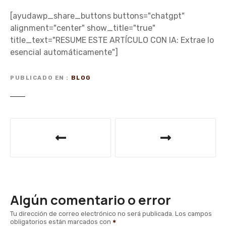
[ayudawp_share_buttons buttons="chatgpt"
alignment="center" show_title="true"
title_text="RESUME ESTE ARTÍCULO CON IA: Extrae lo
esencial automáticamente"]
PUBLICADO EN
BLOG
N
a
v
e
Algún comentario o error
g
Tu dirección de correo electrónico no será publicada.
Los campos
obligatorios están marcados con