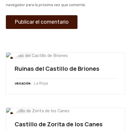
a
navegador para la próxima vez que comente.
d
a
s
Ruinas del Castillo de Briones
La Rioja
UBICACIÓN
Castillo de Zorita de los Canes