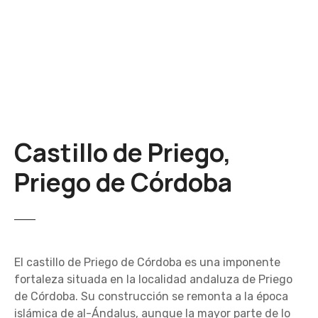
S
a
l
t
a
r
a
l
Castillo de Priego,
c
o
Priego de Córdoba
n
t
e
n
i
El castillo de Priego de Córdoba es una imponente
d
fortaleza situada en la localidad andaluza de Priego
o
de Córdoba. Su construcción se remonta a la época
islámica de al-Ándalus, aunque la mayor parte de lo