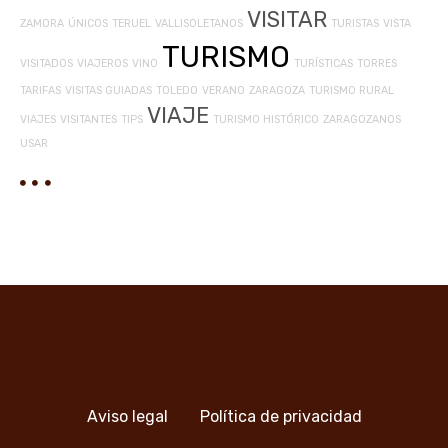
VISITAR
ZAMORA
ÚNICOS
TERUEL
VALLISOLETANOS
TURISTAS
VISTA
TURISMO
VISITADOS
VIAJEROS
VINO
TURÍSTICAS
TORRES
TARIFAS
VISITAS GUIADAS
TOLEDO
VERANO
ZARAGOZA
TURISMO RURAL
VIAJE
VIAJES
VISITANTES
TIPS
TURISMO HISTÓRICO
ZARAGOZANOS
USAR
Aviso legal
Política de privacidad