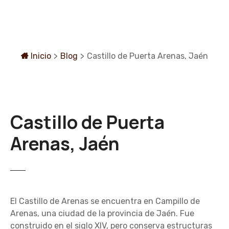
S
a
l
t
a
Inicio
>
Blog
>
Castillo de Puerta Arenas, Jaén
r
a
l
c
Castillo de Puerta
o
n
Arenas, Jaén
t
e
n
i
d
El Castillo de Arenas se encuentra en Campillo de
o
Arenas, una ciudad de la provincia de Jaén. Fue
construido en el siglo XIV, pero conserva estructuras