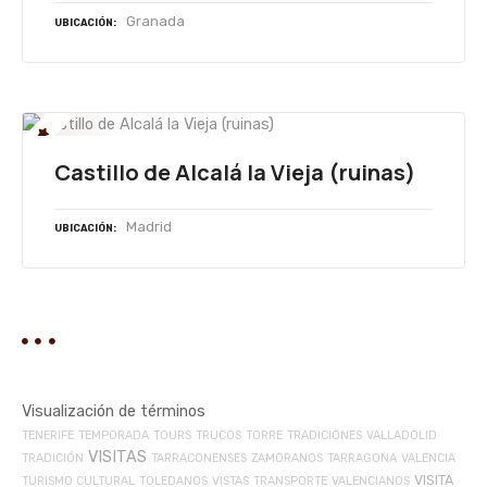
Granada
UBICACIÓN
Castillo de Alcalá la Vieja (ruinas)
Madrid
UBICACIÓN
Visualización de términos
TENERIFE
TEMPORADA
TOURS
TRUCOS
TORRE
TRADICIONES
VALLADOLID
VISITAS
TRADICIÓN
TARRACONENSES
ZAMORANOS
TARRAGONA
VALENCIA
VISITA
TURISMO CULTURAL
TOLEDANOS
VISTAS
TRANSPORTE
VALENCIANOS