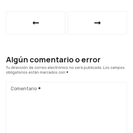
N
a
v
e
Algún comentario o error
g
Tu dirección de correo electrónico no será publicada.
Los campos
obligatorios están marcados con
a
c
Comentario
i
ó
n