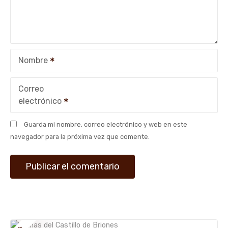
d
e
e
Nombre
n
t
Correo
electrónico
r
Guarda mi nombre, correo electrónico y web en este
a
navegador para la próxima vez que comente.
d
a
s