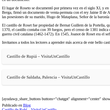
El lugar de Roseto se documentó por primera vez en el siglo XI, y en
Berga, firmó un documento de venta-permuta con el rey Jaime II de Ara
las posesiones de su marido, Hugo de Mataplana, Señor de la baronía
El castillo de Roset fue propiedad de Bernat Guillem de la Portella, q
1370, el castillo contaba con 39 fuegos, pero el censo de 1381 indica 
guerra civil catalana (1462-1472). En 1545, Joanot de Roset era el señ
Invitamos a todos los lectores a aprender más acerca de este bello casti
Castillo de Rupiá – VisitaUnCastillo
Castillo de Saldaña, Palencia – VisitaUnCastillo
[ayudawp_share_buttons buttons="chatgpt" alignment="center" sh
Publicado en
Blog
Castillo de Rubí – VisitaUnCastillo