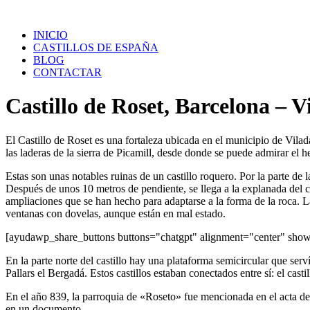
Saltar
al
INICIO
contenido
CASTILLOS DE ESPAÑA
BLOG
CONTACTAR
Castillo de Roset, Barcelona – V
El Castillo de Roset es una fortaleza ubicada en el municipio de Vila
las laderas de la sierra de Picamill, desde donde se puede admirar el 
Estas son unas notables ruinas de un castillo roquero. Por la parte de 
Después de unos 10 metros de pendiente, se llega a la explanada del ca
ampliaciones que se han hecho para adaptarse a la forma de la roca. 
ventanas con dovelas, aunque están en mal estado.
[ayudawp_share_buttons buttons="chatgpt" alignment="center" sh
En la parte norte del castillo hay una plataforma semicircular que se
Pallars el Bergadá. Estos castillos estaban conectados entre sí: el cas
En el año 839, la parroquia de «Roseto» fue mencionada en el acta de 
en un documento.