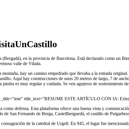
isitaUnCastillo
da (Bergadá), en la provincia de Barcelona. Está declarado como un Bie
hermoso valle de Vilada.
la montaña, hay un camino empedrado que llevaba a la entrada original. L
stillo. Aquí hay construcciones de unos 20 metros de largo, 7 de ancho 
La piedra es muy regular y cuidada. Se ven agujeros de sostenimiento d
ow_title="true" title_text="RESUME ESTE ARTÍCULO CON IA: Extrae 
rvía como defensa. Esta plataforma ofrece una buena vista y comunicació
tillo de San Fernando de Berga, Castellberguedà, el castillo de Puigarbes
consagración de la catedral de Urgell. En 945, el lugar fue mencionado