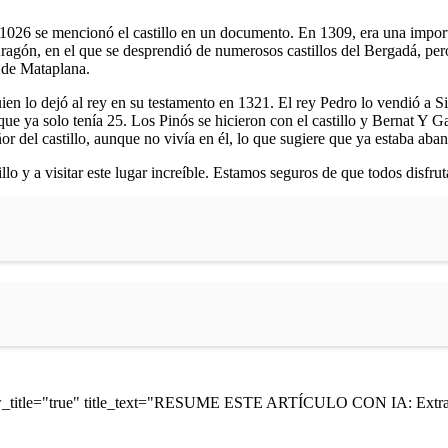
 1026 se mencionó el castillo en un documento. En 1309, era una importa
gón, en el que se desprendió de numerosos castillos del Bergadá, pero 
 de Mataplana.
uien lo dejó al rey en su testamento en 1321. El rey Pedro lo vendió a Si
que ya solo tenía 25. Los Pinós se hicieron con el castillo y Bernat Y G
or del castillo, aunque no vivía en él, lo que sugiere que ya estaba ab
llo y a visitar este lugar increíble. Estamos seguros de que todos disfrut
ow_title="true" title_text="RESUME ESTE ARTÍCULO CON IA: Extrae 