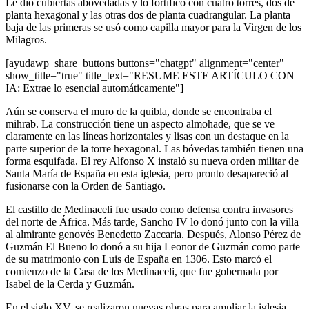
Le dio cubiertas abovedadas y lo fortificó con cuatro torres, dos de
planta hexagonal y las otras dos de planta cuadrangular. La planta
baja de las primeras se usó como capilla mayor para la Virgen de los
Milagros.
[ayudawp_share_buttons buttons="chatgpt" alignment="center"
show_title="true" title_text="RESUME ESTE ARTÍCULO CON
IA: Extrae lo esencial automáticamente"]
Aún se conserva el muro de la quibla, donde se encontraba el
mihrab. La construcción tiene un aspecto almohade, que se ve
claramente en las líneas horizontales y lisas con un destaque en la
parte superior de la torre hexagonal. Las bóvedas también tienen una
forma esquifada. El rey Alfonso X instaló su nueva orden militar de
Santa María de España en esta iglesia, pero pronto desapareció al
fusionarse con la Orden de Santiago.
El castillo de Medinaceli fue usado como defensa contra invasores
del norte de África. Más tarde, Sancho IV lo donó junto con la villa
al almirante genovés Benedetto Zaccaria. Después, Alonso Pérez de
Guzmán El Bueno lo donó a su hija Leonor de Guzmán como parte
de su matrimonio con Luis de España en 1306. Esto marcó el
comienzo de la Casa de los Medinaceli, que fue gobernada por
Isabel de la Cerda y Guzmán.
En el siglo XV, se realizaron nuevas obras para ampliar la iglesia.