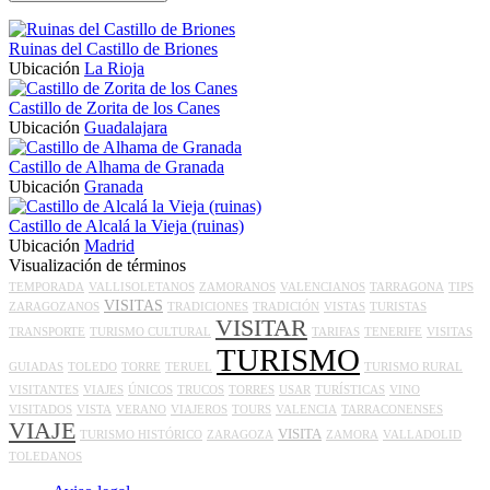
Ruinas del Castillo de Briones
Ubicación
La Rioja
Castillo de Zorita de los Canes
Ubicación
Guadalajara
Castillo de Alhama de Granada
Ubicación
Granada
Castillo de Alcalá la Vieja (ruinas)
Ubicación
Madrid
Visualización de términos
TEMPORADA
VALLISOLETANOS
ZAMORANOS
VALENCIANOS
TARRAGONA
TIPS
VISITAS
ZARAGOZANOS
TRADICIONES
TRADICIÓN
VISTAS
TURISTAS
VISITAR
TRANSPORTE
TURISMO CULTURAL
TARIFAS
TENERIFE
VISITAS
TURISMO
GUIADAS
TOLEDO
TORRE
TERUEL
TURISMO RURAL
VISITANTES
VIAJES
ÚNICOS
TRUCOS
TORRES
USAR
TURÍSTICAS
VINO
VISITADOS
VISTA
VERANO
VIAJEROS
TOURS
VALENCIA
TARRACONENSES
VIAJE
VISITA
TURISMO HISTÓRICO
ZARAGOZA
ZAMORA
VALLADOLID
TOLEDANOS