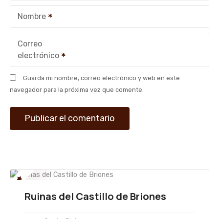
e
Nombre
n
t
Correo
electrónico
r
Guarda mi nombre, correo electrónico y web en este
a
navegador para la próxima vez que comente.
d
a
s
Ruinas del Castillo de Briones