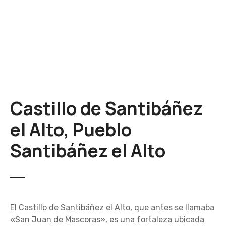
S
a
l
t
a
r
a
l
Castillo de Santibáñez
c
o
el Alto, Pueblo
n
t
Santibáñez el Alto
e
n
i
d
o
El Castillo de Santibáñez el Alto, que antes se llamaba
«San Juan de Mascoras», es una fortaleza ubicada