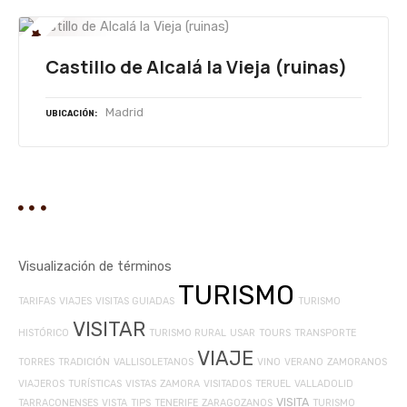
Castillo de Alcalá la Vieja (ruinas)
Madrid
UBICACIÓN
Visualización de términos
TURISMO
TARIFAS
VIAJES
VISITAS GUIADAS
TURISMO
VISITAR
HISTÓRICO
TURISMO RURAL
USAR
TOURS
TRANSPORTE
VIAJE
TORRES
TRADICIÓN
VALLISOLETANOS
VINO
VERANO
ZAMORANOS
VIAJEROS
TURÍSTICAS
VISTAS
ZAMORA
VISITADOS
TERUEL
VALLADOLID
VISITA
TARRACONENSES
VISTA
TIPS
TENERIFE
ZARAGOZANOS
TURISMO