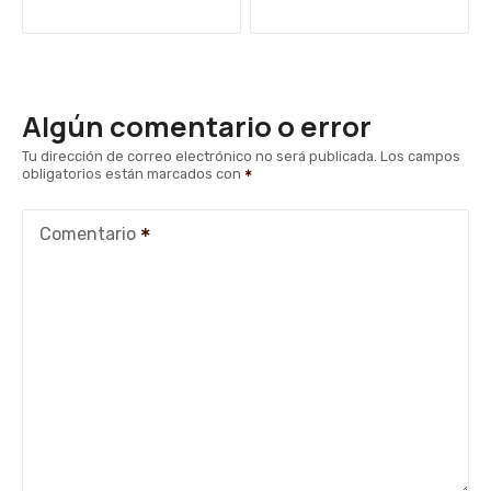
a
v
e
Algún comentario o error
g
Tu dirección de correo electrónico no será publicada.
Los campos
obligatorios están marcados con
a
c
Comentario
i
ó
n
d
e