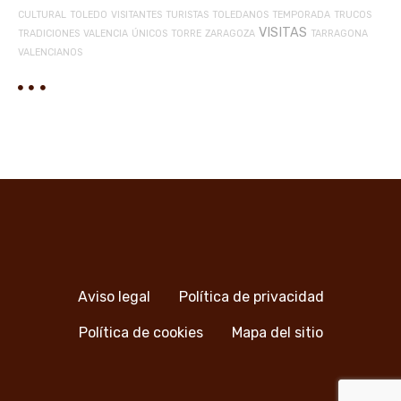
CULTURAL
TOLEDO
VISITANTES
TURISTAS
TOLEDANOS
TEMPORADA
TRUCOS
VISITAS
TRADICIONES
VALENCIA
ÚNICOS
TORRE
ZARAGOZA
TARRAGONA
VALENCIANOS
Aviso legal
Política de privacidad
Política de cookies
Mapa del sitio