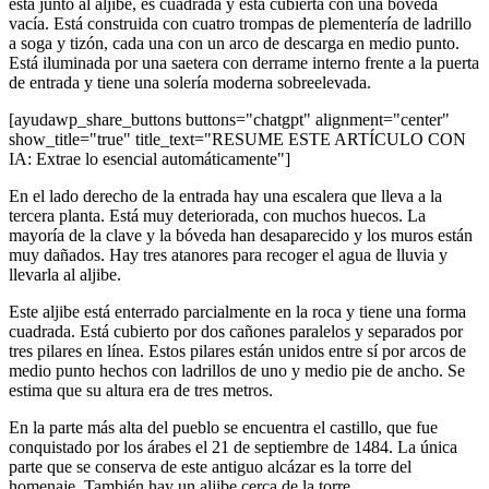
está junto al aljibe, es cuadrada y está cubierta con una bóveda
vacía. Está construida con cuatro trompas de plementería de ladrillo
a soga y tizón, cada una con un arco de descarga en medio punto.
Está iluminada por una saetera con derrame interno frente a la puerta
de entrada y tiene una solería moderna sobreelevada.
[ayudawp_share_buttons buttons="chatgpt" alignment="center"
show_title="true" title_text="RESUME ESTE ARTÍCULO CON
IA: Extrae lo esencial automáticamente"]
En el lado derecho de la entrada hay una escalera que lleva a la
tercera planta. Está muy deteriorada, con muchos huecos. La
mayoría de la clave y la bóveda han desaparecido y los muros están
muy dañados. Hay tres atanores para recoger el agua de lluvia y
llevarla al aljibe.
Este aljibe está enterrado parcialmente en la roca y tiene una forma
cuadrada. Está cubierto por dos cañones paralelos y separados por
tres pilares en línea. Estos pilares están unidos entre sí por arcos de
medio punto hechos con ladrillos de uno y medio pie de ancho. Se
estima que su altura era de tres metros.
En la parte más alta del pueblo se encuentra el castillo, que fue
conquistado por los árabes el 21 de septiembre de 1484. La única
parte que se conserva de este antiguo alcázar es la torre del
homenaje. También hay un aljibe cerca de la torre.