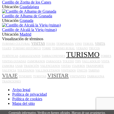
Castillo de Zorita de los Canes
Ubicación
Guadalajara
Castillo de Alhama de Granada
Ubicación
Granada
Castillo de Alcalá la Vieja (ruinas)
Ubicación
Madrid
Visualización de términos
VISITAS
VISITA
TURISMO CULTURAL
TOURS
TEMPORADA
VINO
TERUEL
VIAJES
TURISMO HISTÓRICO
TORRE
TURISMO RURAL
VERANO
TRUCOS
TURISMO
TURÍSTICAS
ZARAGOZANOS
TARRACONENSES
TORRES
VISITAS GUIADAS
ZAMORANOS
ZARAGOZA
TOLEDO
TIPS
VALLADOLID
VISTA
ZAMORA
USAR
TRADICIÓN
VALENCIANOS
VISTAS
VIAJEROS
TRANSPORTE
VALENCIA
TOLEDANOS
VALLISOLETANOS
VISITADOS
ÚNICOS
TARIFAS
VIAJE
VISITAR
TENERIFE
TURISTAS
VISITANTES
TARRAGONA
TRADICIONES
Aviso legal
Política de privacidad
Política de cookies
Mapa del sitio
Inicio
>
Blog
>
Castillo de Setenil, Setenil de las Bodegas
Contenido informativo. Verifica en fuentes oficiales. Marcas de sus propietarios.