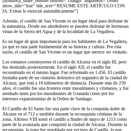
[ayudawp_share_buttons buttons="chatgpt" alignment="center"
show_title="true" title_text="RESUME ESTE ARTÍCULO CON
IA: Extrae lo esencial automáticamente"]
Además, el castillo de San Vicente es un lugar ideal para disfrutar de
la naturaleza. Desde sus alrededores se pueden disfrutar de hermosas
vistas de la Sierra del Agua y de la localidad de La Vegallera.
Es un lugar de gran importancia para los habitantes de La Vegallera,
ya que es una parte fundamental de su historia y cultura. Por esta
razón, el castillo de San Vicente es un lugar que merece ser visitado.
Los romanos construyeron el castillo de Alcaraz en el siglo III, pero
fue destruido posteriormente. En el siglo XII, el castillo fue
reconstruido en el mismo lugar. Fue reformado en 1.456. El castillo
formaba parte de un cinturón defensivo (el segundo) de la ciudad de
Alcaraz, que está a 18 kilómetros de distancia. Durante más de 250
años, el castillo fue una frontera entre musulmanes y cristianos, y fue
asediado tanto por los musulmanes de Granada como por los
intereses expansionistas de la Orden de Santiago.
El Castillo de El Santo fue una parte clave de la conquista árabe de
Alcaraz en el 712 y también durante la reconquista cristiana de la
zona. Alfonso VIII tomó el castillo a finales de mayo de 1213 como
parte de la avanzada que conquistó la ciudad de Alcaraz. Durante la
reconquista, la zona fue repoblada por vecinos de Castilla, lo que