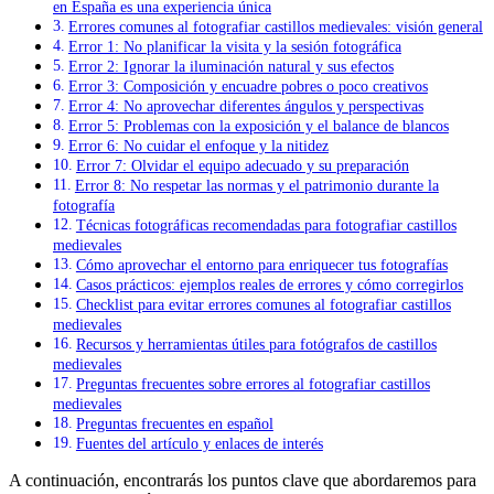
en España es una experiencia única
Errores comunes al fotografiar castillos medievales: visión general
Error 1: No planificar la visita y la sesión fotográfica
Error 2: Ignorar la iluminación natural y sus efectos
Error 3: Composición y encuadre pobres o poco creativos
Error 4: No aprovechar diferentes ángulos y perspectivas
Error 5: Problemas con la exposición y el balance de blancos
Error 6: No cuidar el enfoque y la nitidez
Error 7: Olvidar el equipo adecuado y su preparación
Error 8: No respetar las normas y el patrimonio durante la
fotografía
Técnicas fotográficas recomendadas para fotografiar castillos
medievales
Cómo aprovechar el entorno para enriquecer tus fotografías
Casos prácticos: ejemplos reales de errores y cómo corregirlos
Checklist para evitar errores comunes al fotografiar castillos
medievales
Recursos y herramientas útiles para fotógrafos de castillos
medievales
Preguntas frecuentes sobre errores al fotografiar castillos
medievales
Preguntas frecuentes en español
Fuentes del artículo y enlaces de interés
A continuación, encontrarás los puntos clave que abordaremos para