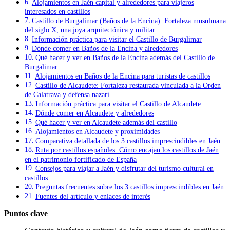
Alojamientos en Jaén capital y alrededores para viajeros
interesados en castillos
Castillo de Burgalimar (Baños de la Encina): Fortaleza musulmana
del siglo X, una joya arquitectónica y militar
Información práctica para visitar el Castillo de Burgalimar
Dónde comer en Baños de la Encina y alrededores
Qué hacer y ver en Baños de la Encina además del Castillo de
Burgalimar
Alojamientos en Baños de la Encina para turistas de castillos
Castillo de Alcaudete: Fortaleza restaurada vinculada a la Orden
de Calatrava y defensa nazarí
Información práctica para visitar el Castillo de Alcaudete
Dónde comer en Alcaudete y alrededores
Qué hacer y ver en Alcaudete además del castillo
Alojamientos en Alcaudete y proximidades
Comparativa detallada de los 3 castillos imprescindibles en Jaén
Ruta por castillos españoles: Cómo encajan los castillos de Jaén
en el patrimonio fortificado de España
Consejos para viajar a Jaén y disfrutar del turismo cultural en
castillos
Preguntas frecuentes sobre los 3 castillos imprescindibles en Jaén
Fuentes del artículo y enlaces de interés
Puntos clave