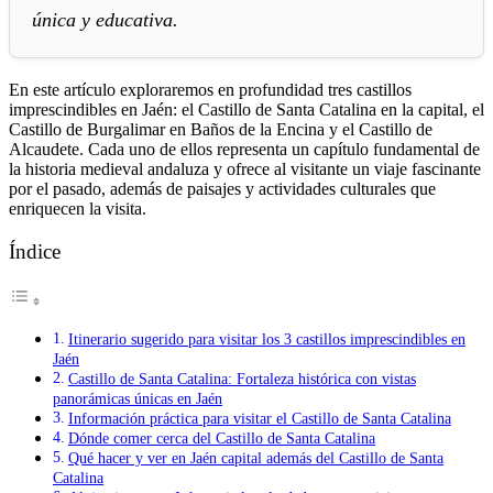
única y educativa.
En este artículo exploraremos en profundidad tres castillos
imprescindibles en Jaén: el Castillo de Santa Catalina en la capital, el
Castillo de Burgalimar en Baños de la Encina y el Castillo de
Alcaudete. Cada uno de ellos representa un capítulo fundamental de
la historia medieval andaluza y ofrece al visitante un viaje fascinante
por el pasado, además de paisajes y actividades culturales que
enriquecen la visita.
Índice
Itinerario sugerido para visitar los 3 castillos imprescindibles en
Jaén
Castillo de Santa Catalina: Fortaleza histórica con vistas
panorámicas únicas en Jaén
Información práctica para visitar el Castillo de Santa Catalina
Dónde comer cerca del Castillo de Santa Catalina
Qué hacer y ver en Jaén capital además del Castillo de Santa
Catalina