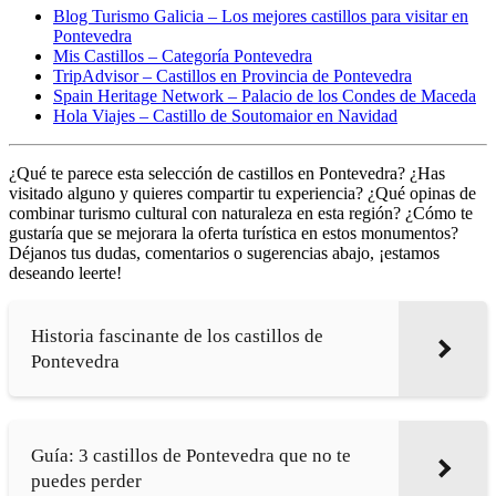
Blog Turismo Galicia – Los mejores castillos para visitar en
Pontevedra
Mis Castillos – Categoría Pontevedra
TripAdvisor – Castillos en Provincia de Pontevedra
Spain Heritage Network – Palacio de los Condes de Maceda
Hola Viajes – Castillo de Soutomaior en Navidad
¿Qué te parece esta selección de castillos en Pontevedra? ¿Has
visitado alguno y quieres compartir tu experiencia? ¿Qué opinas de
combinar turismo cultural con naturaleza en esta región? ¿Cómo te
gustaría que se mejorara la oferta turística en estos monumentos?
Déjanos tus dudas, comentarios o sugerencias abajo, ¡estamos
deseando leerte!
Historia fascinante de los castillos de
Pontevedra
Guía: 3 castillos de Pontevedra que no te
puedes perder