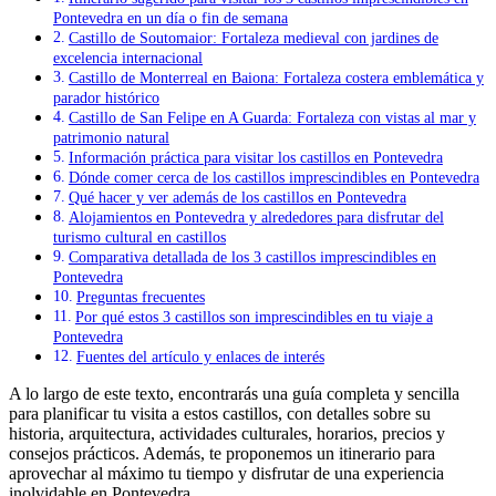
Pontevedra en un día o fin de semana
Castillo de Soutomaior: Fortaleza medieval con jardines de
excelencia internacional
Castillo de Monterreal en Baiona: Fortaleza costera emblemática y
parador histórico
Castillo de San Felipe en A Guarda: Fortaleza con vistas al mar y
patrimonio natural
Información práctica para visitar los castillos en Pontevedra
Dónde comer cerca de los castillos imprescindibles en Pontevedra
Qué hacer y ver además de los castillos en Pontevedra
Alojamientos en Pontevedra y alrededores para disfrutar del
turismo cultural en castillos
Comparativa detallada de los 3 castillos imprescindibles en
Pontevedra
Preguntas frecuentes
Por qué estos 3 castillos son imprescindibles en tu viaje a
Pontevedra
Fuentes del artículo y enlaces de interés
A lo largo de este texto, encontrarás una guía completa y sencilla
para planificar tu visita a estos castillos, con detalles sobre su
historia, arquitectura, actividades culturales, horarios, precios y
consejos prácticos. Además, te proponemos un itinerario para
aprovechar al máximo tu tiempo y disfrutar de una experiencia
inolvidable en Pontevedra.