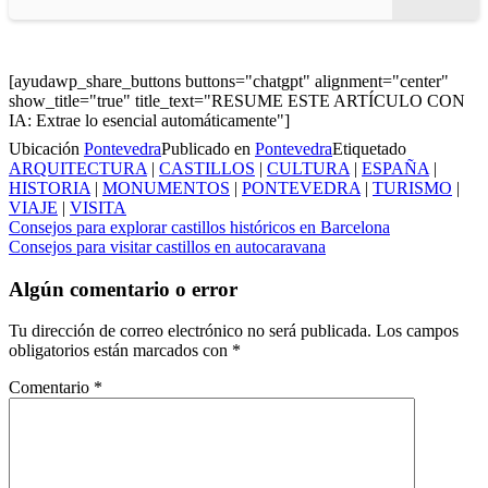
[ayudawp_share_buttons buttons="chatgpt" alignment="center"
show_title="true" title_text="RESUME ESTE ARTÍCULO CON
IA: Extrae lo esencial automáticamente"]
Ubicación
Pontevedra
Publicado en
Pontevedra
Etiquetado
ARQUITECTURA
|
CASTILLOS
|
CULTURA
|
ESPAÑA
|
HISTORIA
|
MONUMENTOS
|
PONTEVEDRA
|
TURISMO
|
VIAJE
|
VISITA
Navegación
Consejos para explorar castillos históricos en Barcelona
Consejos para visitar castillos en autocaravana
de
entradas
Algún comentario o error
Tu dirección de correo electrónico no será publicada.
Los campos
obligatorios están marcados con
*
Comentario
*