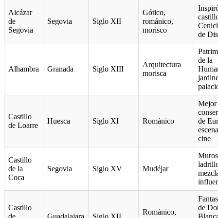
Inspir
Alcázar
Gótico,
castill
de
Segovia
Siglo XII
románico,
Cenici
Segovia
morisco
de Di
Patri
de la
Arquitectura
Alhambra
Granada
Siglo XIII
Human
morisca
jardin
palaci
Mejor
conse
Castillo
Huesca
Siglo XI
Románico
de Eu
de Loarre
escena
cine
Muros
Castillo
ladrill
de la
Segovia
Siglo XV
Mudéjar
mezcl
Coca
influe
Fanta
Castillo
de Do
Románico,
de
Guadalajara
Siglo XII
Blanc