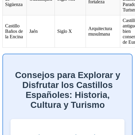
fortaleza
Sigüenza
Parado
Turis
Castil
Castillo
antigu
Arquitectura
Baños de
Jaén
Siglo X
bien
musulmana
la Encina
conse
de Eu
Consejos para Explorar y
Disfrutar los Castillos
Españoles: Historia,
Cultura y Turismo