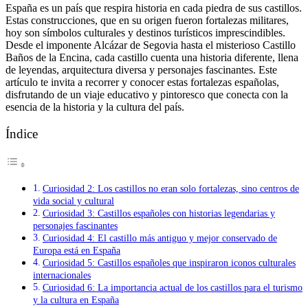
España es un país que respira historia en cada piedra de sus castillos.
Estas construcciones, que en su origen fueron fortalezas militares,
hoy son símbolos culturales y destinos turísticos imprescindibles.
Desde el imponente Alcázar de Segovia hasta el misterioso Castillo
Baños de la Encina, cada castillo cuenta una historia diferente, llena
de leyendas, arquitectura diversa y personajes fascinantes. Este
artículo te invita a recorrer y conocer estas fortalezas españolas,
disfrutando de un viaje educativo y pintoresco que conecta con la
esencia de la historia y la cultura del país.
Índice
Curiosidad 2: Los castillos no eran solo fortalezas, sino centros de
vida social y cultural
Curiosidad 3: Castillos españoles con historias legendarias y
personajes fascinantes
Curiosidad 4: El castillo más antiguo y mejor conservado de
Europa está en España
Curiosidad 5: Castillos españoles que inspiraron iconos culturales
internacionales
Curiosidad 6: La importancia actual de los castillos para el turismo
y la cultura en España