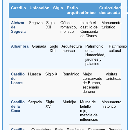
Castillo
Ubicación
Siglo
Estilo
Curiosidad
Us
arquitectónico
destacada
ac
Alcázar
Segovia
Siglo
Gótico,
Inspiró el
Monumento
de
XII
románico,
castillo de
turístico
Segovia
morisco
Cenicienta
de Disney
Alhambra
Granada
Siglo
Arquitectura
Patrimonio
Patrimonio
XIII
morisca
de la
cultural
Humanidad,
jardines y
palacios
Castillo
Huesca
Siglo XI
Románico
Mejor
Visitas
de
conservado
turísticas
Loarre
de Europa,
escenario
de cine
Castillo
Segovia
Siglo
Mudéjar
Muros de
Monumento
de la
XV
ladrillo
histórico
Coca
rojo,
mezcla de
influencias
Castillo
Guadalajara
Siglo
Románico,
Fantasma
Parador