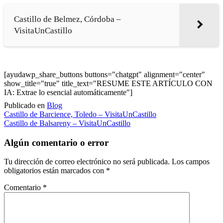
Castillo de Belmez, Córdoba –
VisitaUnCastillo
[ayudawp_share_buttons buttons="chatgpt" alignment="center"
show_title="true" title_text="RESUME ESTE ARTÍCULO CON
IA: Extrae lo esencial automáticamente"]
Publicado en
Blog
Navegación
Castillo de Barcience, Toledo – VisitaUnCastillo
Castillo de Balsareny – VisitaUnCastillo
de
entradas
Algún comentario o error
Tu dirección de correo electrónico no será publicada.
Los campos
obligatorios están marcados con
*
Comentario
*