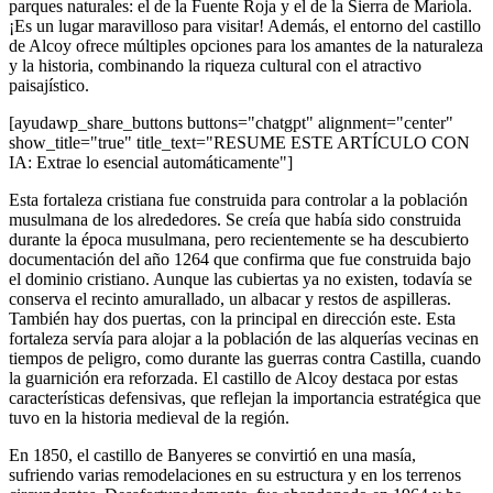
parques naturales: el de la Fuente Roja y el de la Sierra de Mariola.
¡Es un lugar maravilloso para visitar! Además, el entorno del castillo
de Alcoy ofrece múltiples opciones para los amantes de la naturaleza
y la historia, combinando la riqueza cultural con el atractivo
paisajístico.
[ayudawp_share_buttons buttons="chatgpt" alignment="center"
show_title="true" title_text="RESUME ESTE ARTÍCULO CON
IA: Extrae lo esencial automáticamente"]
Esta fortaleza cristiana fue construida para controlar a la población
musulmana de los alrededores. Se creía que había sido construida
durante la época musulmana, pero recientemente se ha descubierto
documentación del año 1264 que confirma que fue construida bajo
el dominio cristiano. Aunque las cubiertas ya no existen, todavía se
conserva el recinto amurallado, un albacar y restos de aspilleras.
También hay dos puertas, con la principal en dirección este. Esta
fortaleza servía para alojar a la población de las alquerías vecinas en
tiempos de peligro, como durante las guerras contra Castilla, cuando
la guarnición era reforzada. El castillo de Alcoy destaca por estas
características defensivas, que reflejan la importancia estratégica que
tuvo en la historia medieval de la región.
En 1850, el castillo de Banyeres se convirtió en una masía,
sufriendo varias remodelaciones en su estructura y en los terrenos