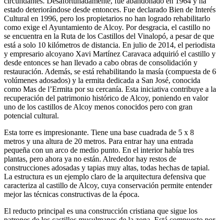
circundantes. Desafortunadamente, fue abandonado en 1964 y ha
estado deteriorándose desde entonces. Fue declarado Bien de Interés
Cultural en 1996, pero los propietarios no han logrado rehabilitarlo
como exige el Ayuntamiento de Alcoy. Por desgracia, el castillo no
se encuentra en la Ruta de los Castillos del Vinalopó, a pesar de que
está a solo 10 kilómetros de distancia. En julio de 2014, el periodista
y empresario alcoyano Xavi Martínez Caravaca adquirió el castillo y
desde entonces se han llevado a cabo obras de consolidación y
restauración. Además, se está rehabilitando la masía (compuesta de 6
volúmenes adosados) y la ermita dedicada a San José, conocida
como Mas de l’Ermita por su cercanía. Esta iniciativa contribuye a la
recuperación del patrimonio histórico de Alcoy, poniendo en valor
uno de los castillos de Alcoy menos conocidos pero con gran
potencial cultural.
Esta torre es impresionante. Tiene una base cuadrada de 5 x 8
metros y una altura de 20 metros. Para entrar hay una entrada
pequeña con un arco de medio punto. En el interior había tres
plantas, pero ahora ya no están. Alrededor hay restos de
construcciones adosadas y tapias muy altas, todas hechas de tapial.
La estructura es un ejemplo claro de la arquitectura defensiva que
caracteriza al castillo de Alcoy, cuya conservación permite entender
mejor las técnicas constructivas de la época.
El reducto principal es una construcción cristiana que sigue los
patrones de los castillos musulmanes de la zona. Está compuesto por