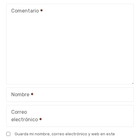
c
Comentario
i
ó
n
d
e
e
Nombre
n
t
Correo
electrónico
r
Guarda mi nombre, correo electrónico y web en este
a