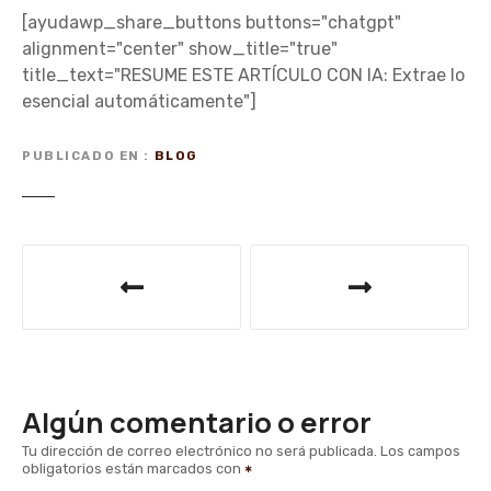
[ayudawp_share_buttons buttons="chatgpt"
alignment="center" show_title="true"
title_text="RESUME ESTE ARTÍCULO CON IA: Extrae lo
esencial automáticamente"]
PUBLICADO EN
BLOG
N
a
v
e
Algún comentario o error
g
Tu dirección de correo electrónico no será publicada.
Los campos
obligatorios están marcados con
a