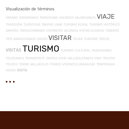
Visualización de términos
VIAJE
VERANO
ZAMORANOS
TARRAGONA
VIAJEROS
VALENCIANOS
TRADICIÓN
TURÍSTICAS
TARIFAS
USAR
TURISMO RURAL
TURISMO HISTÓRICO
ZAMORA
TARRACONENSES
VISITANTES
VALENCIA
VISITAS GUIADAS
TENERIFE
VISITAR
TIPS
ZARAGOZANOS
VIAJES
TOURS
TURISTAS
TERUEL
TURISMO
VISITAS
TURISMO CULTURAL
TRADICIONES
TOLEDANOS
TRANSPORTE
ÚNICOS
VISTA
VALLISOLETANOS
VINO
TRUCOS
TOLEDO
TORRE
VALLADOLID
TORRES
VISITADOS
ZARAGOZA
TEMPORADA
VISITA
VISTAS