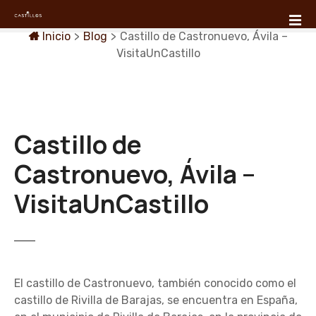
S
a
Inicio
>
Blog
>
Castillo de Castronuevo, Ávila –
l
VisitaUnCastillo
t
a
r
a
l
Castillo de
c
o
Castronuevo, Ávila –
n
VisitaUnCastillo
t
e
n
i
d
o
El castillo de Castronuevo, también conocido como el
castillo de Rivilla de Barajas, se encuentra en España,