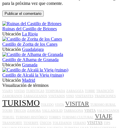
para la próxima vez que comente.
Ruinas del Castillo de Briones
Ubicación
La Rioja
Castillo de Zorita de los Canes
Ubicación
Guadalajara
Castillo de Alhama de Granada
Ubicación
Granada
Castillo de Alcalá la Vieja (ruinas)
Ubicación
Madrid
Visualización de términos
VIAJES
VISTAS
TURÍSTICAS
TEMPORADA
ZARAGOZA
TORRE
TRADICIÓN
ZAMORANOS
ZARAGOZANOS
VISITADOS
VINO
VISITANTES
TRADICIONES
TURISMO
VISITAR
TOLEDO
VISTA
TURISMO RURAL
VISITA
TOURS
TRUCOS
ZAMORA
VALLADOLID
TARRAGONA
VALENCIANOS
VIAJE
TERUEL
TURISMO HISTÓRICO
TORRES
TURISMO CULTURAL
VISITAS
TRANSPORTE
TENERIFE
ÚNICOS
TOLEDANOS
VERANO
TIPS