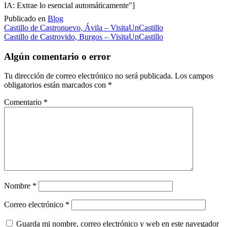
IA: Extrae lo esencial automáticamente"]
Publicado en
Blog
Navegación
Castillo de Castronuevo, Ávila – VisitaUnCastillo
Castillo de Castrovido, Burgos – VisitaUnCastillo
de
entradas
Algún comentario o error
Tu dirección de correo electrónico no será publicada.
Los campos
obligatorios están marcados con
*
Comentario
*
Nombre
*
Correo electrónico
*
Guarda mi nombre, correo electrónico y web en este navegador