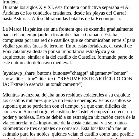
frontera.
Durante los siglos X y XI, esta frontera conflictiva separaba el Al-
Ándalus de los condados cristianos, desde las playas del Garraf
hasta Asturias. Allí se libraban las batallas de la Reconquista.
La Marca Hispánica era una frontera que se extendía gradualmente
hacia el sur, empujando a los árabes hacia Granada. Estaba
compuesta por una red de castillos que se comunicaban entre sí para
vigilar grandes áreas de terreno. Entre estas fortalezas, el castell de
Foix catalunya destaca por su importancia estratégica y su
arquitectura, similar a la del castillo de Castellet, formando parte de
este entramado defensivo medieval.
[ayudawp_share_buttons buttons="chatgpt" alignment="center"
show_title="true" title_text="RESUME ESTE ARTÍCULO CON
IA: Extrae lo esencial automáticamente"]
Mientras avanzaba, dejaba unos residuos colaterales a su espalda:
los castillos militares que ya no tenían enemigos. Estos castillos se
suponía que se perderían con el tiempo, ya que eran difíciles de
conservar. Sin embargo, el castillo de Castellet empezó a crecer en
poder y nobleza. Esto se debió a su estratégica ubicación cerca de la
vía comercial más importante de la costa catalana, y a solo unos
kilómetros de tres capitales de comarca. Esta localización fue un
estímulo para los nobles, quienes veían el castillo como una posible