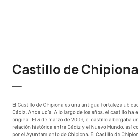
S
a
l
t
a
r
a
l
c
Castillo de Chipiona
o
n
t
e
n
El Castillo de Chipiona es una antigua fortaleza ubicad
i
Cádiz, Andalucía. A lo largo de los años, el castillo 
d
original. El 3 de marzo de 2009, el castillo albergaba 
o
relación histórica entre Cádiz y el Nuevo Mundo, así c
por el Ayuntamiento de Chipiona. El Castillo de Chipi