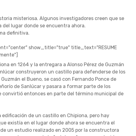
istoria misteriosa. Algunos investigadores creen que se
 del lugar donde se encuentra ahora.
a definitiva.
t="center" show_title="true" title_text="RESUME
amente"]
piona en 1264 y la entregara a Alonso Pérez de Guzmán
anlúcar construyeron un castillo para defenderse de los
 de Guzmán el Bueno, se casó con Fernando Ponce de
eñorío de Sanlúcar y pasara a formar parte de los
se convirtió entonces en parte del término municipal de
 edificación de un castillo en Chipiona, pero hay
que existía en el lugar donde ahora se encuentra el
s de un estudio realizado en 2005 por la constructora