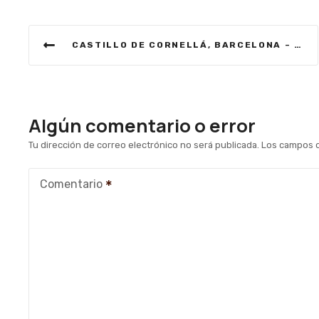
N
CASTILLO DE CORNELLÁ, BARCELONA – VISITAUNCASTILLO
a
v
e
Algún comentario o error
g
Tu dirección de correo electrónico no será publicada.
Los campos o
a
Comentario
c
i
ó
n