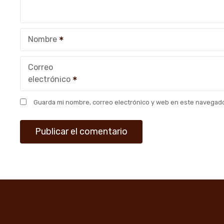
d
e
Nombre
e
n
Correo
electrónico
t
r
Guarda mi nombre, correo electrónico y web en este navegado
a
d
a
s