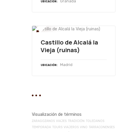
Granada
UBICACIÓN
Castillo de Alcalá la
Vieja (ruinas)
Madrid
UBICACIÓN
Visualización de términos
ZARAGOZANOS
VIAJES
TRADICIÓN
TOLEDANOS
TEMPORADA
TOURS
VIAJEROS
VINO
TARRACONENSES