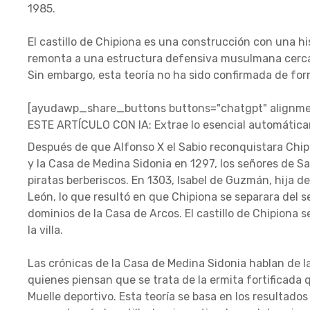
1985.
El castillo de Chipiona es una construcción con una h
remonta a una estructura defensiva musulmana cerca
Sin embargo, esta teoría no ha sido confirmada de form
[ayudawp_share_buttons buttons="chatgpt" alignmen
ESTE ARTÍCULO CON IA: Extrae lo esencial automátic
Después de que Alfonso X el Sabio reconquistara Chi
y la Casa de Medina Sidonia en 1297, los señores de S
piratas berberiscos. En 1303, Isabel de Guzmán, hija
León, lo que resultó en que Chipiona se separara del s
dominios de la Casa de Arcos. El castillo de Chipiona 
la villa.
Las crónicas de la Casa de Medina Sidonia hablan de la
quienes piensan que se trata de la ermita fortificada 
Muelle deportivo. Esta teoría se basa en los resultado