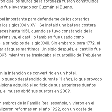
aron que los muros de la fortaleza fueron construidos
e no fue levantado por Guzmán el Bueno.
pel importante para defenderse de los corsarios
os siglos XVI y XVII. Se instaló una batería costera
 veces hasta 1651, cuando se tuvo constancia de la
fensiva, el castillo también fue usado como
 a principios del siglo XVIII. Sin embargo, para 1772, el
tar ataques marítimos. Un siglo después, el castillo fue
893, mientras se trasladaba el cuartelillo de Trebujena
n la intención de convertirlo en un hotel.
llo quedó desatendido durante 11 años, lo que provocó
ipiona adquirió el edificio de sus anteriores dueños
e, el museo abrió sus puertas en 2009.
iembros de la Familia Real española, vivieron en el
alizaron reformas en el año 1922, con un coste de