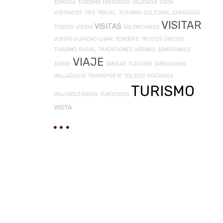
ZAMORA
TURISMO HISTÓRICO
VALENCIA
VISTA
VISITANTES
TIPS
TERUEL
TURISMO CULTURAL
ZARAGOZA
VISITAR
VISITAS
TORRES
VISTAS
VALENCIANOS
VISITAS GUIADAS
USAR
TENERIFE
TRUCOS
ÚNICOS
TURISMO RURAL
TRADICIONES
VERANO
ZAMORANOS
VIAJE
TORRE
TARIFAS
TURISTAS
TARRAGONA
VALLADOLID
TRANSPORTE
TOLEDO
VISITADOS
TURISMO
VALLISOLETANOS
TURÍSTICAS
VISITA