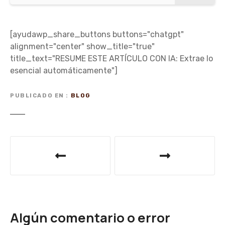
[ayudawp_share_buttons buttons="chatgpt"
alignment="center" show_title="true"
title_text="RESUME ESTE ARTÍCULO CON IA: Extrae lo
esencial automáticamente"]
PUBLICADO EN
BLOG
N
a
v
e
Algún comentario o error