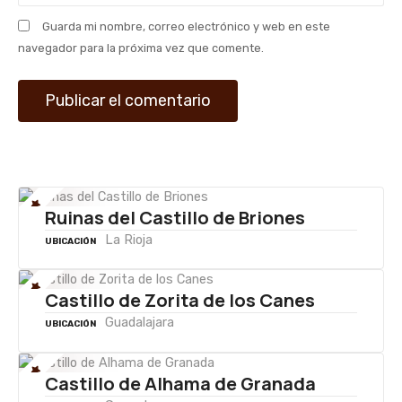
r
Guarda mi nombre, correo electrónico y web en este
a
navegador para la próxima vez que comente.
d
a
s
Ruinas del Castillo de Briones
La Rioja
UBICACIÓN
Castillo de Zorita de los Canes
Guadalajara
UBICACIÓN
Castillo de Alhama de Granada