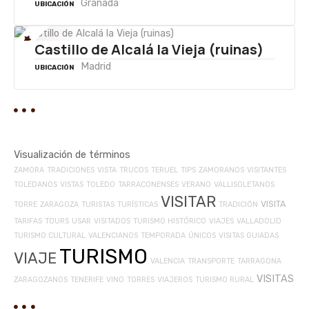
Granada
UBICACIÓN
Castillo de Alcalá la Vieja (ruinas)
Madrid
UBICACIÓN
Visualización de términos
ZAMORA
TRADICIONES
VISTA
TRUCOS
TERUEL
TIPS
ZAMORANOS
VISITANTES
TOLEDANOS
VISTAS
TOLEDO
TARRACONENSES
VERANO
VALLISOLETANOS
VISITAR
VISITA
TORRE
ZARAGOZA
TURISTAS
TURÍSTICAS
TRADICIÓN
TARIFAS
TOURS
USAR
VISITADOS
TURISMO HISTÓRICO
VIAJES
VALLADOLID
TURISMO CULTURAL
VALENCIANOS
TEMPORADA
ÚNICOS
VISITAS GUIADAS
TURISMO
VIAJE
VALENCIA
TRANSPORTE
TARRAGONA
VISITAS
ZARAGOZANOS
TENERIFE
VINO
TORRES
VIAJEROS
TURISMO RURAL