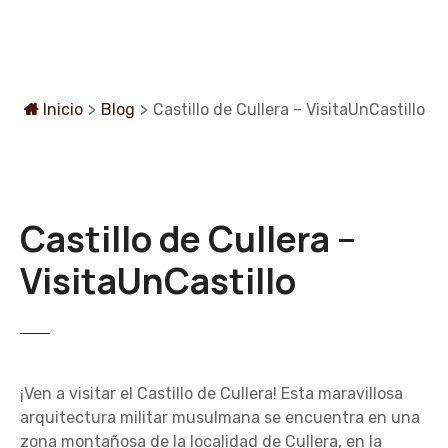
S
a
l
t
a
Inicio
>
Blog
>
Castillo de Cullera – VisitaUnCastillo
r
a
l
c
Castillo de Cullera –
o
n
VisitaUnCastillo
t
e
n
i
d
¡Ven a visitar el Castillo de Cullera! Esta maravillosa
o
arquitectura militar musulmana se encuentra en una
zona montañosa de la localidad de Cullera, en la