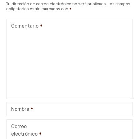
g
Tu dirección de correo electrónico no será publicada.
Los campos
obligatorios están marcados con
a
c
Comentario
i
ó
n
d
e
e
Nombre
n
t
Correo
electrónico