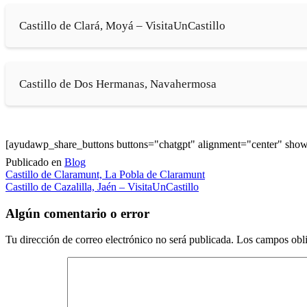
Castillo de Clará, Moyá – VisitaUnCastillo
Castillo de Dos Hermanas, Navahermosa
[ayudawp_share_buttons buttons="chatgpt" alignment="center" sh
Publicado en
Blog
Navegación
Castillo de Claramunt, La Pobla de Claramunt
Castillo de Cazalilla, Jaén – VisitaUnCastillo
de
entradas
Algún comentario o error
Tu dirección de correo electrónico no será publicada.
Los campos obli