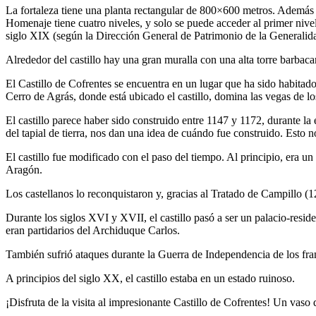
La fortaleza tiene una planta rectangular de 800×600 metros. Además de l
Homenaje tiene cuatro niveles, y solo se puede acceder al primer nivel 
siglo XIX (según la Dirección General de Patrimonio de la Generalidad
Alrededor del castillo hay una gran muralla con una alta torre barbaca
El Castillo de Cofrentes se encuentra en un lugar que ha sido habitad
Cerro de Agrás, donde está ubicado el castillo, domina las vegas de lo
El castillo parece haber sido construido entre 1147 y 1172, durante la 
del tapial de tierra, nos dan una idea de cuándo fue construido. Esto nos
El castillo fue modificado con el paso del tiempo. Al principio, era un c
Aragón.
Los castellanos lo reconquistaron y, gracias al Tratado de Campillo (
Durante los siglos XVI y XVII, el castillo pasó a ser un palacio-resid
eran partidarios del Archiduque Carlos.
También sufrió ataques durante la Guerra de Independencia de los fra
A principios del siglo XX, el castillo estaba en un estado ruinoso.
¡Disfruta de la visita al impresionante Castillo de Cofrentes! Un vaso 