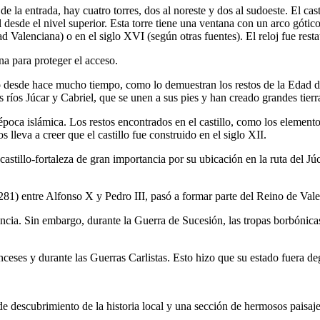
a entrada, hay cuatro torres, dos al noreste y dos al sudoeste. El castil
desde el nivel superior. Esta torre tiene una ventana con un arco gótico
 Valenciana) o en el siglo XVI (según otras fuentes). El reloj fue resta
na para proteger el acceso.
o desde hace mucho tiempo, como lo demuestran los restos de la Edad de
s ríos Júcar y Cabriel, que se unen a sus pies y han creado grandes tierr
época islámica. Los restos encontrados en el castillo, como los elemento
 lleva a creer que el castillo fue construido en el siglo XII.
astillo-fortaleza de gran importancia por su ubicación en la ruta del Júca
1281) entre Alfonso X y Pedro III, pasó a formar parte del Reino de Vale
encia. Sin embargo, durante la Guerra de Sucesión, las tropas borbónicas
nceses y durante las Guerras Carlistas. Esto hizo que su estado fuera 
de descubrimiento de la historia local y una sección de hermosos paisajes