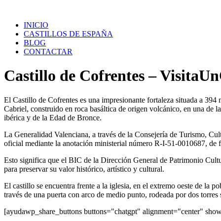
Saltar
al
INICIO
contenido
CASTILLOS DE ESPAÑA
BLOG
CONTACTAR
Castillo de Cofrentes – VisitaUn
El Castillo de Cofrentes es una impresionante fortaleza situada a 394 m
Cabriel, construido en roca basáltica de origen volcánico, en una de 
ibérica y de la Edad de Bronce.
La Generalidad Valenciana, a través de la Consejería de Turismo, Cult
oficial mediante la anotación ministerial número R-I-51-0010687, de 
Esto significa que el BIC de la Dirección General de Patrimonio Cultu
para preservar su valor histórico, artístico y cultural.
El castillo se encuentra frente a la iglesia, en el extremo oeste de la
través de una puerta con arco de medio punto, rodeada por dos torres s
[ayudawp_share_buttons buttons="chatgpt" alignment="center" sh