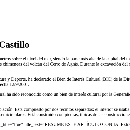
Castillo
etros sobre el nivel del mar, siendo la parte más alta de la capital del
las chimeneas del volcán del Cerro de Agrás. Durante la excavación del 
ura y Deporte, ha declarado el Bien de Interés Cultural (BIC) de la Di
fecha 12/9/2001.
ral ha sido reconocido como un bien de interés cultural por la Generalid
 población. Está compuesto por dos recintos separados: el inferior se usab
emicirculares. Está construido con piedras, típicas de las construccione
ow_title="true" title_text="RESUME ESTE ARTÍCULO CON IA: Extrae 