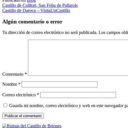
Publicado en
Blog
Navegación
Castillo de Colltort, San Feliu de Pallarols
Castillo de Daroca – VisitaUnCastillo
de
entradas
Algún comentario o error
Tu dirección de correo electrónico no será publicada.
Los campos obli
Comentario
*
Nombre
*
Correo electrónico
*
Guarda mi nombre, correo electrónico y web en este navegador p