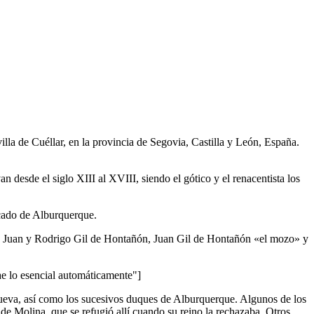
la de Cuéllar, en la provincia de Segovia, Castilla y León, España.
 desde el siglo XIII al XVIII, siendo el gótico y el renacentista los
ucado de Alburquerque.
lar, Juan y Rodrigo Gil de Hontañón, Juan Gil de Hontañón «el mozo» y
lo esencial automáticamente"]
Cueva, así como los sucesivos duques de Alburquerque. Algunos de los
 de Molina, que se refugió allí cuando su reino la rechazaba. Otros