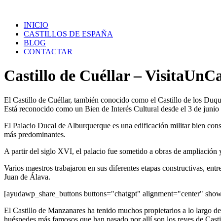
Saltar
al
INICIO
contenido
CASTILLOS DE ESPAÑA
BLOG
CONTACTAR
Castillo de Cuéllar – VisitaUnCa
El Castillo de Cuéllar, también conocido como el Castillo de los Duq
Está reconocido como un Bien de Interés Cultural desde el 3 de junio
El Palacio Ducal de Alburquerque es una edificación militar bien conse
más predominantes.
A partir del siglo XVI, el palacio fue sometido a obras de ampliación
Varios maestros trabajaron en sus diferentes etapas constructivas, e
Juan de Álava.
[ayudawp_share_buttons buttons="chatgpt" alignment="center" sh
El Castillo de Manzanares ha tenido muchos propietarios a lo largo d
huéspedes más famosos que han pasado por allí son los reyes de Castill