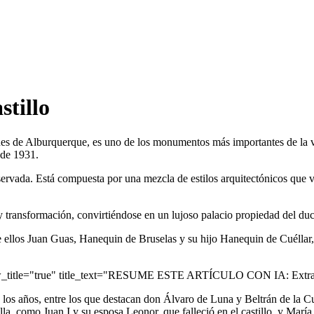
stillo
ues de Alburquerque, es uno de los monumentos más importantes de la vil
 de 1931.
rvada. Está compuesta por una mezcla de estilos arquitectónicos que van
 y transformación, convirtiéndose en un lujoso palacio propiedad del d
ntre ellos Juan Guas, Hanequin de Bruselas y su hijo Hanequin de Cuél
ow_title="true" title_text="RESUME ESTE ARTÍCULO CON IA: Extrae 
e los años, entre los que destacan don Álvaro de Luna y Beltrán de la 
a, como Juan I y su esposa Leonor, que falleció en el castillo, y María