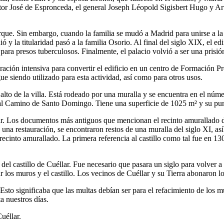
scritor José de Espronceda, el general Joseph Léopold Sigisbert Hugo y A
rque. Sin embargo, cuando la familia se mudó a Madrid para unirse a la 
 y la titularidad pasó a la familia Osorio. Al final del siglo XIX, el 
 para presos tuberculosos. Finalmente, el palacio volvió a ser una prisió
ación intensiva para convertir el edificio en un centro de Formación Pro
ue siendo utilizado para esta actividad, así como para otros usos.
 alto de la villa. Está rodeado por una muralla y se encuentra en el núme
e al Camino de Santo Domingo. Tiene una superficie de 1025 m² y su pun
éllar. Los documentos más antiguos que mencionan el recinto amurallado
e una restauración, se encontraron restos de una muralla del siglo XI, as
el recinto amurallado. La primera referencia al castillo como tal fue e
del castillo de Cuéllar. Fue necesario que pasara un siglo para volver 
ar los muros y el castillo. Los vecinos de Cuéllar y su Tierra abonaron 
. Esto significaba que las multas debían ser para el refacimiento de los m
a nuestros días.
uéllar.