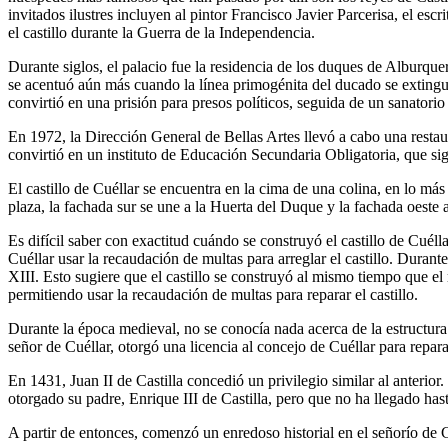
invitados ilustres incluyen al pintor Francisco Javier Parcerisa, el e
el castillo durante la Guerra de la Independencia.
Durante siglos, el palacio fue la residencia de los duques de Alburque
se acentuó aún más cuando la línea primogénita del ducado se extinguió
convirtió en una prisión para presos políticos, seguida de un sanatorio
En 1972, la Dirección General de Bellas Artes llevó a cabo una restaur
convirtió en un instituto de Educación Secundaria Obligatoria, que sig
El castillo de Cuéllar se encuentra en la cima de una colina, en lo más
plaza, la fachada sur se une a la Huerta del Duque y la fachada oest
Es difícil saber con exactitud cuándo se construyó el castillo de Cu
Cuéllar usar la recaudación de multas para arreglar el castillo. Durant
XIII. Esto sugiere que el castillo se construyó al mismo tiempo que 
permitiendo usar la recaudación de multas para reparar el castillo.
Durante la época medieval, no se conocía nada acerca de la estructura 
señor de Cuéllar, otorgó una licencia al concejo de Cuéllar para repar
En 1431, Juan II de Castilla concedió un privilegio similar al anterior
otorgado su padre, Enrique III de Castilla, pero que no ha llegado hast
A partir de entonces, comenzó un enredoso historial en el señorío de C