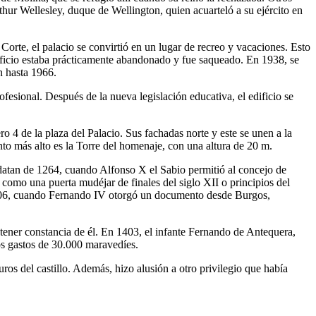
rthur Wellesley, duque de Wellington, quien acuarteló a su ejército en
Corte, el palacio se convirtió en un lugar de recreo y vacaciones. Esto
edificio estaba prácticamente abandonado y fue saqueado. En 1938, se
n hasta 1966.
fesional. Después de la nueva legislación educativa, el edificio se
ro 4 de la plaza del Palacio. Sus fachadas norte y este se unen a la
to más alto es la Torre del homenaje, con una altura de 20 m.
 datan de 1264, cuando Alfonso X el Sabio permitió al concejo de
í como una puerta mudéjar de finales del siglo XII o principios del
n 1306, cuando Fernando IV otorgó un documento desde Burgos,
a tener constancia de él. En 1403, el infante Fernando de Antequera,
los gastos de 30.000 maravedíes.
uros del castillo. Además, hizo alusión a otro privilegio que había