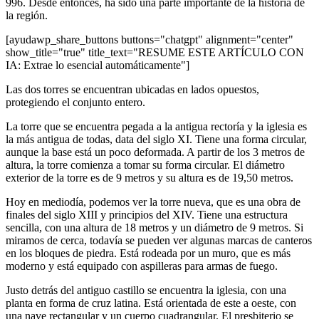
996. Desde entonces, ha sido una parte importante de la historia de
la región.
[ayudawp_share_buttons buttons="chatgpt" alignment="center"
show_title="true" title_text="RESUME ESTE ARTÍCULO CON
IA: Extrae lo esencial automáticamente"]
Las dos torres se encuentran ubicadas en lados opuestos,
protegiendo el conjunto entero.
La torre que se encuentra pegada a la antigua rectoría y la iglesia es
la más antigua de todas, data del siglo XI. Tiene una forma circular,
aunque la base está un poco deformada. A partir de los 3 metros de
altura, la torre comienza a tomar su forma circular. El diámetro
exterior de la torre es de 9 metros y su altura es de 19,50 metros.
Hoy en mediodía, podemos ver la torre nueva, que es una obra de
finales del siglo XIII y principios del XIV. Tiene una estructura
sencilla, con una altura de 18 metros y un diámetro de 9 metros. Si
miramos de cerca, todavía se pueden ver algunas marcas de canteros
en los bloques de piedra. Está rodeada por un muro, que es más
moderno y está equipado con aspilleras para armas de fuego.
Justo detrás del antiguo castillo se encuentra la iglesia, con una
planta en forma de cruz latina. Está orientada de este a oeste, con
una nave rectangular y un cuerpo cuadrangular. El presbiterio se