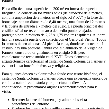
Farners.
El castillo tiene una superficie de 200 m² en forma de trapecio
irregular. Se conservan los muros bajos (de alrededor de 4 metros,
con una ampliación de 2 metros en el siglo XIV-XV) y la torre del
homenaje, con un diámetro de 8,40 metros, una altura de 12 metros
y la puerta de entrada a 7 metros del suelo. La puerta principal del
castillo está al oeste, con un arco de medio punto rebajado,
protegido por un reducto de 2,75 x 1,75 con tres aspilleras. Al norte
hay una pequeña puerta que conecta con el Cerro del Viento. Todos
los muros tienen almenas. Al pie de la cima, donde se encuentra el
castillo, hay una pequeña llanura con el Santuario de la Virgen de
Farners, construido originalmente en el siglo XIII pero
completamente reconstruido en el XVII. Estos elementos
arquitectónicos caracterizan al castell de Santa Coloma de Farners y
evidencian su función defensiva y religiosa.
Para quienes deseen explorar más a fondo este tesoro histórico, el
castell de Santa Coloma de Farners ofrece una experiencia única que
combina naturaleza, historia y arquitectura medieval. A
continuación, te presentamos algunas recomendaciones para la
visita:
Recorrer la torre del homenaje y admirar las vistas
panorámicas del entorno.
Explorar los muros y las aspilleras que muestran la estrategia