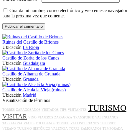
Guarda mi nombre, correo electrónico y web en este navegador
para la próxima vez que comente.
Ruinas del Castillo de Briones
Ubicación
La Rioja
Castillo de Zorita de los Canes
Ubicación
Guadalajara
Castillo de Alhama de Granada
Ubicación
Granada
Castillo de Alcalá la Vieja (ruinas)
Ubicación
Madrid
Visualización de términos
TURISMO
TORRES
ZARAGOZANOS
VISITADOS
TIPS
VISITANTES
VISITAR
VINO
VIAJEROS
ZARAGOZA
TRANSPORTE
VALENCIANOS
TARRAGONA
VIAJES
TOLEDANOS
TERUEL
VALLISOLETANOS
TENERIFE
VERANO
TURISMO HISTÓRICO
VALENCIA
TORRE
ZAMORANOS
TEMPORADA