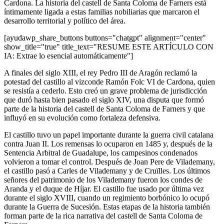
Cardona. La historia del castell de Santa Coloma de Farners está
íntimamente ligada a estas familias nobiliarias que marcaron el
desarrollo territorial y político del área.
[ayudawp_share_buttons buttons="chatgpt" alignment="center"
show_title="true" title_text="RESUME ESTE ARTÍCULO CON
IA: Extrae lo esencial automáticamente"]
A finales del siglo XIII, el rey Pedro III de Aragón reclamó la
potestad del castillo al vizconde Ramón Folc VI de Cardona, quien
se resistía a cederlo. Esto creó un grave problema de jurisdicción
que duró hasta bien pasado el siglo XIV, una disputa que formó
parte de la historia del castell de Santa Coloma de Farners y que
influyó en su evolución como fortaleza defensiva.
El castillo tuvo un papel importante durante la guerra civil catalana
contra Juan II. Los remensas lo ocuparon en 1485 y, después de la
Sentencia Arbitral de Guadalupe, los campesinos condenados
volvieron a tomar el control. Después de Joan Pere de Vilademany,
el castillo pasó a Carles de Vilademany y de Cruïlles. Los últimos
señores del patrimonio de los Vilademany fueron los condes de
Aranda y el duque de Híjar. El castillo fue usado por última vez
durante el siglo XVIII, cuando un regimiento borbónico lo ocupó
durante la Guerra de Sucesión. Estas etapas de la historia también
forman parte de la rica narrativa del castell de Santa Coloma de