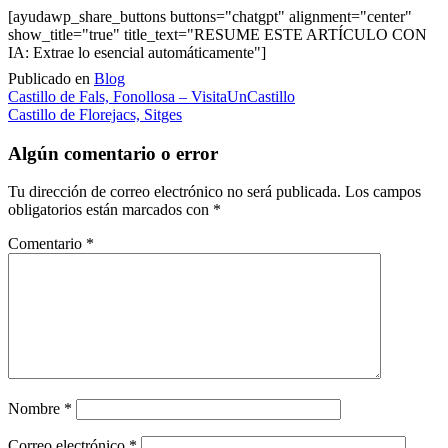
[ayudawp_share_buttons buttons="chatgpt" alignment="center"
show_title="true" title_text="RESUME ESTE ARTÍCULO CON
IA: Extrae lo esencial automáticamente"]
Publicado en
Blog
Navegación
Castillo de Fals, Fonollosa – VisitaUnCastillo
Castillo de Florejacs, Sitges
de
entradas
Algún comentario o error
Tu dirección de correo electrónico no será publicada.
Los campos
obligatorios están marcados con
*
Comentario
*
Nombre
*
Correo electrónico
*