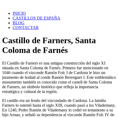
Saltar
al
INICIO
contenido
CASTILLOS DE ESPAÑA
BLOG
CONTACTAR
Castillo de Farners, Santa
Coloma de Farnés
El Castillo de Farners es una antigua construcción del siglo XI
situada en Santa Coloma de Farnés. Primero fue mencionado en
1046 cuando el vizconde Ramón Folc I de Cardona le hizo un
juramento de lealtad al conde Ramón Berenguer I. Este emblemático
monumento también es conocido como el castell de Santa Coloma
de Farners, un símbolo histórico que refleja la importancia
estratégica y cultural de la región.
El castillo era un feudo del vizcondado de Cardona. La familia
Farners lo ostentó hasta el siglo XIII, cuando pasó a los Vilademany.
En 1240, Pedro Ramón de Vilademany lo cedió en testamento a su
hijo Arnau, y señaló su dependencia al vizconde Ramón Folc IV de