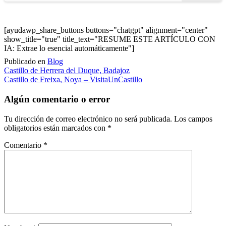
[ayudawp_share_buttons buttons="chatgpt" alignment="center"
show_title="true" title_text="RESUME ESTE ARTÍCULO CON
IA: Extrae lo esencial automáticamente"]
Publicado en
Blog
Navegación
Castillo de Herrera del Duque, Badajoz
Castillo de Freixa, Noya – VisitaUnCastillo
de
entradas
Algún comentario o error
Tu dirección de correo electrónico no será publicada.
Los campos
obligatorios están marcados con
*
Comentario
*