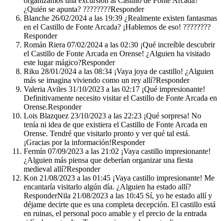
organizamos una excursión al Castillo de Fonte Arcada?
¿Quién se apunta? ????????️Responder
Blanche 26/02/2024 a las 19:39 ¿Realmente existen fantasmas
en el Castillo de Fonte Arcada? ¡Hablemos de eso! ????????
Responder
Román Riera 07/02/2024 a las 02:30 ¡Qué increíble descubrir
el Castillo de Fonte Arcada en Orense! ¿Alguien ha visitado
este lugar mágico?Responder
Riku 28/01/2024 a las 08:34 ¡Vaya joya de castillo! ¿Alguien
más se imagina viviendo como un rey allí?Responder
Valeria Aviles 31/10/2023 a las 02:17 ¡Qué impresionante!
Definitivamente necesito visitar el Castillo de Fonte Arcada en
Orense.Responder
Lois Blazquez 23/10/2023 a las 22:23 ¡Qué sorpresa! No
tenía ni idea de que existiera el Castillo de Fonte Arcada en
Orense. Tendré que visitarlo pronto y ver qué tal está.
¡Gracias por la información!Responder
Fermín 07/09/2023 a las 21:02 ¡Vaya castillo impresionante!
¿Alguien más piensa que deberían organizar una fiesta
medieval allí?Responder
Kon 21/08/2023 a las 01:45 ¡Vaya castillo impresionante! Me
encantaría visitarlo algún día. ¿Alguien ha estado allí?
ResponderNila 21/08/2023 a las 10:45 Sí, yo he estado allí y
déjame decirte que es una completa decepción. El castillo está
en ruinas, el personal poco amable y el precio de la entrada