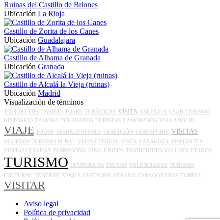
Ruinas del Castillo de Briones
Ubicación
La Rioja
Castillo de Zorita de los Canes
Ubicación
Guadalajara
Castillo de Alhama de Granada
Ubicación
Granada
Castillo de Alcalá la Vieja (ruinas)
Ubicación
Madrid
Visualización de términos
VISITA
TOLEDO
TIPS
TARIFAS
TORRE
TURÍSTICAS
VALENCIA
USAR
TURISMO
HISTÓRICO
ZAMORA
TOLEDANOS
TURISTAS
ZAMORANOS
VALLADOLID
VIAJE
VISITAS
TOURS
TARRACONENSES
TRADICIÓN
TRANSPORTE
VIAJEROS
TURISMO RURAL
VISTAS
TERUEL
VISTA
ZARAGOZA
VISITANTES
VISITAS GUIADAS
TARRAGONA
VINO
ÚNICOS
TRADICIONES
VALLISOLETANOS
TURISMO
TEMPORADA
TRUCOS
VALENCIANOS
TURISMO
CULTURAL
TENERIFE
VIAJES
VISITADOS
VERANO
ZARAGOZANOS
TORRES
VISITAR
Aviso legal
Política de privacidad