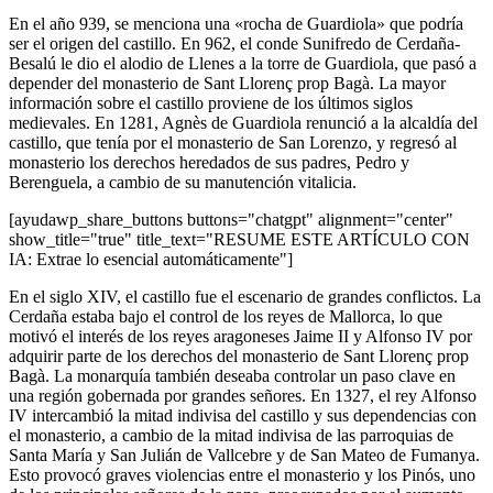
En el año 939, se menciona una «rocha de Guardiola» que podría
ser el origen del castillo. En 962, el conde Sunifredo de Cerdaña-
Besalú le dio el alodio de Llenes a la torre de Guardiola, que pasó a
depender del monasterio de Sant Llorenç prop Bagà. La mayor
información sobre el castillo proviene de los últimos siglos
medievales. En 1281, Agnès de Guardiola renunció a la alcaldía del
castillo, que tenía por el monasterio de San Lorenzo, y regresó al
monasterio los derechos heredados de sus padres, Pedro y
Berenguela, a cambio de su manutención vitalicia.
[ayudawp_share_buttons buttons="chatgpt" alignment="center"
show_title="true" title_text="RESUME ESTE ARTÍCULO CON
IA: Extrae lo esencial automáticamente"]
En el siglo XIV, el castillo fue el escenario de grandes conflictos. La
Cerdaña estaba bajo el control de los reyes de Mallorca, lo que
motivó el interés de los reyes aragoneses Jaime II y Alfonso IV por
adquirir parte de los derechos del monasterio de Sant Llorenç prop
Bagà. La monarquía también deseaba controlar un paso clave en
una región gobernada por grandes señores. En 1327, el rey Alfonso
IV intercambió la mitad indivisa del castillo y sus dependencias con
el monasterio, a cambio de la mitad indivisa de las parroquias de
Santa María y San Julián de Vallcebre y de San Mateo de Fumanya.
Esto provocó graves violencias entre el monasterio y los Pinós, uno