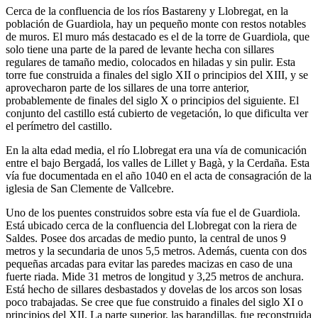
Cerca de la confluencia de los ríos Bastareny y Llobregat, en la
población de Guardiola, hay un pequeño monte con restos notables
de muros. El muro más destacado es el de la torre de Guardiola, que
solo tiene una parte de la pared de levante hecha con sillares
regulares de tamaño medio, colocados en hiladas y sin pulir. Esta
torre fue construida a finales del siglo XII o principios del XIII, y se
aprovecharon parte de los sillares de una torre anterior,
probablemente de finales del siglo X o principios del siguiente. El
conjunto del castillo está cubierto de vegetación, lo que dificulta ver
el perímetro del castillo.
En la alta edad media, el río Llobregat era una vía de comunicación
entre el bajo Bergadá, los valles de Lillet y Bagà, y la Cerdaña. Esta
vía fue documentada en el año 1040 en el acta de consagración de la
iglesia de San Clemente de Vallcebre.
Uno de los puentes construidos sobre esta vía fue el de Guardiola.
Está ubicado cerca de la confluencia del Llobregat con la riera de
Saldes. Posee dos arcadas de medio punto, la central de unos 9
metros y la secundaria de unos 5,5 metros. Además, cuenta con dos
pequeñas arcadas para evitar las paredes macizas en caso de una
fuerte riada. Mide 31 metros de longitud y 3,25 metros de anchura.
Está hecho de sillares desbastados y dovelas de los arcos son losas
poco trabajadas. Se cree que fue construido a finales del siglo XI o
principios del XII. La parte superior, las barandillas, fue reconstruida