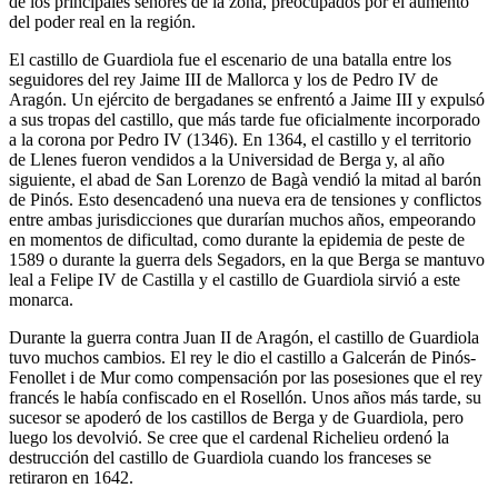
de los principales señores de la zona, preocupados por el aumento
del poder real en la región.
El castillo de Guardiola fue el escenario de una batalla entre los
seguidores del rey Jaime III de Mallorca y los de Pedro IV de
Aragón. Un ejército de bergadanes se enfrentó a Jaime III y expulsó
a sus tropas del castillo, que más tarde fue oficialmente incorporado
a la corona por Pedro IV (1346). En 1364, el castillo y el territorio
de Llenes fueron vendidos a la Universidad de Berga y, al año
siguiente, el abad de San Lorenzo de Bagà vendió la mitad al barón
de Pinós. Esto desencadenó una nueva era de tensiones y conflictos
entre ambas jurisdicciones que durarían muchos años, empeorando
en momentos de dificultad, como durante la epidemia de peste de
1589 o durante la guerra dels Segadors, en la que Berga se mantuvo
leal a Felipe IV de Castilla y el castillo de Guardiola sirvió a este
monarca.
Durante la guerra contra Juan II de Aragón, el castillo de Guardiola
tuvo muchos cambios. El rey le dio el castillo a Galcerán de Pinós-
Fenollet i de Mur como compensación por las posesiones que el rey
francés le había confiscado en el Rosellón. Unos años más tarde, su
sucesor se apoderó de los castillos de Berga y de Guardiola, pero
luego los devolvió. Se cree que el cardenal Richelieu ordenó la
destrucción del castillo de Guardiola cuando los franceses se
retiraron en 1642.