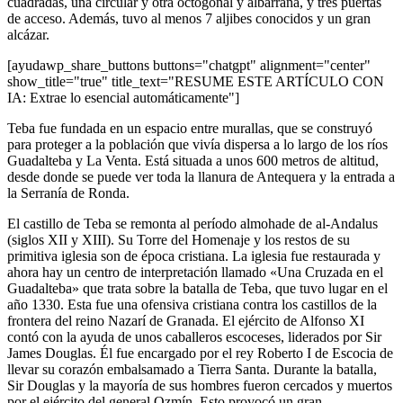
cuadradas, una circular y otra octogonal y albarrana, y tres puertas
de acceso. Además, tuvo al menos 7 aljibes conocidos y un gran
alcázar.
[ayudawp_share_buttons buttons="chatgpt" alignment="center"
show_title="true" title_text="RESUME ESTE ARTÍCULO CON
IA: Extrae lo esencial automáticamente"]
Teba fue fundada en un espacio entre murallas, que se construyó
para proteger a la población que vivía dispersa a lo largo de los ríos
Guadalteba y La Venta. Está situada a unos 600 metros de altitud,
desde donde se puede ver toda la llanura de Antequera y la entrada a
la Serranía de Ronda.
El castillo de Teba se remonta al período almohade de al-Andalus
(siglos XII y XIII). Su Torre del Homenaje y los restos de su
primitiva iglesia son de época cristiana. La iglesia fue restaurada y
ahora hay un centro de interpretación llamado «Una Cruzada en el
Guadalteba» que trata sobre la batalla de Teba, que tuvo lugar en el
año 1330. Esta fue una ofensiva cristiana contra los castillos de la
frontera del reino Nazarí de Granada. El ejército de Alfonso XI
contó con la ayuda de unos caballeros escoceses, liderados por Sir
James Douglas. Él fue encargado por el rey Roberto I de Escocia de
llevar su corazón embalsamado a Tierra Santa. Durante la batalla,
Sir Douglas y la mayoría de sus hombres fueron cercados y muertos
por el ejército del general Ozmín. Esto provocó un gran