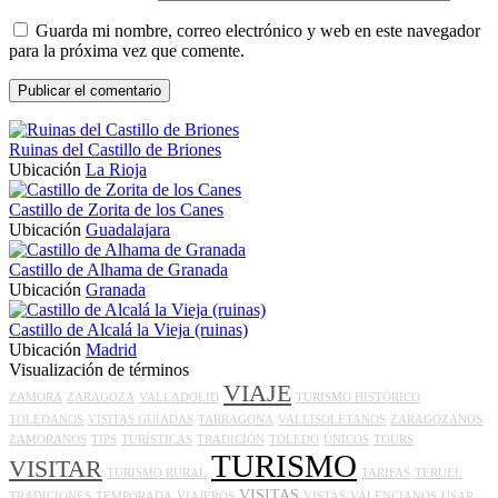
Guarda mi nombre, correo electrónico y web en este navegador
para la próxima vez que comente.
Ruinas del Castillo de Briones
Ubicación
La Rioja
Castillo de Zorita de los Canes
Ubicación
Guadalajara
Castillo de Alhama de Granada
Ubicación
Granada
Castillo de Alcalá la Vieja (ruinas)
Ubicación
Madrid
Visualización de términos
VIAJE
ZAMORA
ZARAGOZA
VALLADOLID
TURISMO HISTÓRICO
TOLEDANOS
VISITAS GUIADAS
TARRAGONA
VALLISOLETANOS
ZARAGOZANOS
ZAMORANOS
TIPS
TURÍSTICAS
TRADICIÓN
TOLEDO
ÚNICOS
TOURS
TURISMO
VISITAR
TURISMO RURAL
TARIFAS
TERUEL
VISITAS
TRADICIONES
TEMPORADA
VIAJEROS
VISTAS
VALENCIANOS
USAR