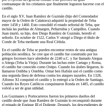
contraataque de los cristianos que finalmente lograron hacerse con el
castillo.
En el siglo XV, Juan Ramírez de Guzmán (hijo del Comendador
mayor de la Orden de Calatrava) adquirió la propiedad de Teba
entre 1458 y 1460. Esto consolidó el estado señorial de Teba, que
incluía las pueblas de Almargen, Peñarrubia y Campillos. Cuando
Juan murió, su hijo, don Diego Ramírez de Guzmán, heredó el
señorío. En octubre de 1522, Carlos V otorgó a Diego el título de
Conde de Teba mediante una Real Cédula.
En el castillo de Teba se pueden encontrar restos de una antigua
población neolítica. Se cree que el castillo fue construido por los
griegos focenses hace alrededor de 2240 a.C. y fue llamado Ategua
o Attega (Teba la Vieja). Durante las luchas entre Cartago y Roma,
el castillo fue conocido como Ostipo. Cuando los árabes llegaron, lo
llamaron Ostibba y Ostebba. Omar ben Hafsún usó el castillo como
una segunda línea de defensa contra los ataques nazaríes. En 1328,
Alfonso XI conquistó el castillo y lo entregó a la Orden de Santiago.
Cuando los Reyes Católicos conquistaron Ronda en 1485, el castillo
volvió a ser de gran utilidad.
Los Guzmanes y Portocarreros fueron los primeros dueños del
castillo desde que Juan Ramírez de Guzmán lo reconquistó durante
el reinado de Enrique III el Doliente. Después, los descendientes de