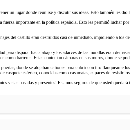
ener un lugar donde reunirse y discutir sus ideas. Esto también les dio 
uerza importante en la política española. Esto les permitió luchar por 
enajes del castillo eran destruidos casi de inmediato, impidiendo a los d
ltad para disparar hacia abajo y los adarves de las murallas eran demasia
idos como barreras. Estas contenían cámaras en sus muros, donde se podía
s puertas, donde se alojaban cañones para cubrir con tiro flanqueante l
 de casquete esférico, conocidas como casamatas, capaces de resistir los
tes vistas pasadas y presentes! Estamos seguros de que usted quedará to