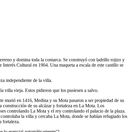
terreno y domina toda la comarca. Se construyó con ladrillo rojizo y
 Interés Cultural en 1904. Una maqueta a escala de este castillo se
za independiente de la villa.
a villa vieja. Estos pidieron que los pusiesen a salvo.
fante murió en 1416, Medina y su Mota pasaron a ser propiedad de su
la construcción de su alcázar y fortaleza en La Mota. Los
eses controlando La Mota y el rey controlando el palacio de la plaza.
n controlaba la villa y cercaba La Mota, donde se habían refugiado los
 fortaleza.
lo esencial automáticamente"]