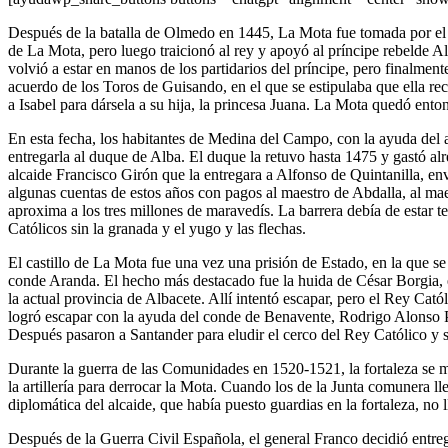
Después de la batalla de Olmedo en 1445, La Mota fue tomada por el re
de La Mota, pero luego traicionó al rey y apoyó al príncipe rebelde 
volvió a estar en manos de los partidarios del príncipe, pero finalmen
acuerdo de los Toros de Guisando, en el que se estipulaba que ella rec
a Isabel para dársela a su hija, la princesa Juana. La Mota quedó ent
En esta fecha, los habitantes de Medina del Campo, con la ayuda del 
entregarla al duque de Alba. El duque la retuvo hasta 1475 y gastó al
alcaide Francisco Girón que la entregara a Alfonso de Quintanilla, en
algunas cuentas de estos años con pagos al maestro de Abdalla, al ma
aproxima a los tres millones de maravedís. La barrera debía de estar 
Católicos sin la granada y el yugo y las flechas.
El castillo de La Mota fue una vez una prisión de Estado, en la que
conde Aranda. El hecho más destacado fue la huida de César Borgia, el
la actual provincia de Albacete. Allí intentó escapar, pero el Rey Cató
logró escapar con la ayuda del conde de Benavente, Rodrigo Alonso Pim
Después pasaron a Santander para eludir el cerco del Rey Católico y s
Durante la guerra de las Comunidades en 1520-1521, la fortaleza se ma
la artillería para derrocar la Mota. Cuando los de la Junta comunera 
diplomática del alcaide, que había puesto guardias en la fortaleza, no l
Después de la Guerra Civil Española, el general Franco decidió entrega