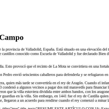
l Campo
 la provincia de Valladolid, España. Está situado en una elevación del 
e castillos conocido como Escuela de Valladolid y fue declarado Bien de
la. Esto provocó que el recinto de La Mota se convirtiera en una fortale
 Pedro envió seiscientos caballeros para defenderla y se refugiaron en l
uera, quien más tarde se convertiría en el rey de Aragón. Cuando el in
433 condenó a algunos vecinos a pagar dos mil maravedís para financiar 
ieron que la villa estuviera dividida entre ambos bandos, con los aragon
r guardias en la villa. Sin embargo, en 1441 fue el rey de Castilla quie
, llegaron a un acuerdo para rendirse cuando el rey comenzó a minar la
ow_title="true" title_text="RESUME ESTE ARTÍCULO CON IA: Extrae 