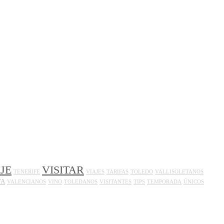
JE
VISITAR
TENERIFE
VIAJES
TARIFAS
TOLEDO
VALLISOLETANOS
TA
VALENCIANOS
VINO
TOLEDANOS
VISITANTES
TIPS
TEMPORADA
ÚNICOS