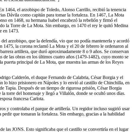
n 1464, el arzobispo de Toledo, Alonso Carrillo, recibió la tenencia
rias Dávila como capitán para tomar la fortaleza. En 1467, La Mota
fonso en 1468, su hermana Isabel encabezó la rebelión y firmó el
yendo la Torre de La Mota. Sin embargo, en 1470 el rey le quitó Medina
te en 1473.
 del arzobispo, que la defendía, vio que no podía mantenerla y acordó
En 1475, la corona reclamó La Mota y el 20 de febrero le ordenaron al
 barrera artillera, que duró aproximadamente 8 o 9 años. Se conservan
s de las obras en los últimos cuatro años (1479-1482), cuyo monto se
la puerta principal de La Mota, que muestra las armas de los Reyes
odrigo Calderón, el duque Fernando de Calabria, César Borgia y el
lo hizo prisionero en Nápoles y lo envió al castillo de Chinchilla, en
el de Tapia. Después de un tiempo de rigurosa prisión, César Borgia
a torre del homenaje y llegó a Villalón, donde se ocultó unos días.
esposa francesa Carlota.
 y controlaba el parque de artillería. Un regidor incluso sugirió usar
 pedir que tomaran la fortaleza. Sin embargo, gracias a la habilidad
 las JONS. Esto significaba que el castillo se convertiría en el lugar