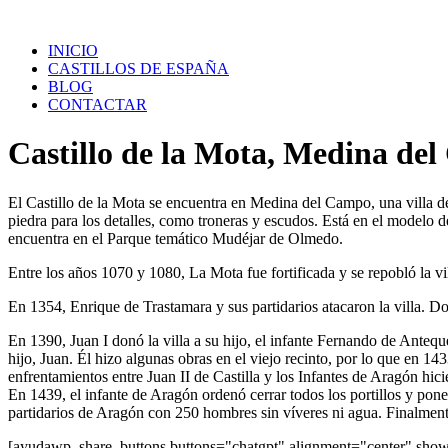
Saltar
al
INICIO
contenido
CASTILLOS DE ESPAÑA
BLOG
CONTACTAR
Castillo de la Mota, Medina de
El Castillo de la Mota se encuentra en Medina del Campo, una villa de
piedra para los detalles, como troneras y escudos. Está en el modelo d
encuentra en el Parque temático Mudéjar de Olmedo.
Entre los años 1070 y 1080, La Mota fue fortificada y se repobló la vil
En 1354, Enrique de Trastamara y sus partidarios atacaron la villa. Don
En 1390, Juan I donó la villa a su hijo, el infante Fernando de Anteq
hijo, Juan. Él hizo algunas obras en el viejo recinto, por lo que en 1
enfrentamientos entre Juan II de Castilla y los Infantes de Aragón hic
En 1439, el infante de Aragón ordenó cerrar todos los portillos y pone
partidarios de Aragón con 250 hombres sin víveres ni agua. Finalmente
[ayudawp_share_buttons buttons="chatgpt" alignment="center" sh