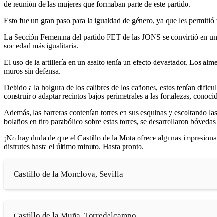
de reunión de las mujeres que formaban parte de este partido.
Esto fue un gran paso para la igualdad de género, ya que les permitió t
La Sección Femenina del partido FET de las JONS se convirtió en una f
sociedad más igualitaria.
El uso de la artillería en un asalto tenía un efecto devastador. Los alm
muros sin defensa.
Debido a la holgura de los calibres de los cañones, estos tenían dificu
construir o adaptar recintos bajos perimetrales a las fortalezas, conoc
Además, las barreras contenían torres en sus esquinas y escoltando la
bolaños en tiro parabólico sobre estas torres, se desarrollaron bóvedas
¡No hay duda de que el Castillo de la Mota ofrece algunas impresionan
disfrutes hasta el último minuto. Hasta pronto.
Castillo de la Monclova, Sevilla
Castillo de la Muña, Torredelcampo