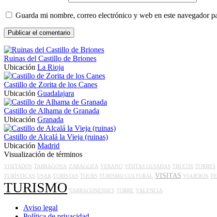
Guarda mi nombre, correo electrónico y web en este navegador p
Ruinas del Castillo de Briones
Ubicación
La Rioja
Castillo de Zorita de los Canes
Ubicación
Guadalajara
Castillo de Alhama de Granada
Ubicación
Granada
Castillo de Alcalá la Vieja (ruinas)
Ubicación
Madrid
Visualización de términos
VISITADOS
TARRAGONA
ZARAGOZA
VERANO
VISITAS GUIADAS
TRUCOS
TORRES
VISITAS
TURÍSTICAS
USAR
TURISTAS
TOURS
TURISMO CULTURAL
VIAJEROS
T
TURISMO
TARRACONENSES
TORRE
VALENCIA
Aviso legal
Política de privacidad