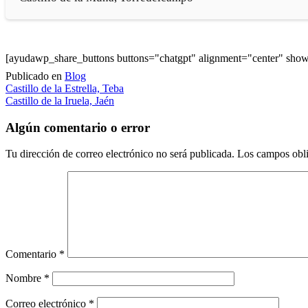
[ayudawp_share_buttons buttons="chatgpt" alignment="center" sh
Publicado en
Blog
Navegación
Castillo de la Estrella, Teba
Castillo de la Iruela, Jaén
de
entradas
Algún comentario o error
Tu dirección de correo electrónico no será publicada.
Los campos obli
Comentario
*
Nombre
*
Correo electrónico
*