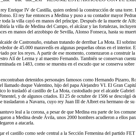
y Enrique IV de Castilla, quien ordenó la construcción de una torre. E
Alfonso. El rey fue entonces a Medina y puso a su contador mayor Pedra
te toda la villa cayó en manos del príncipe. Después de la muerte de Al
ibiría la villa de Medina del Campo, el alcázar y las fortalezas, inclu
onces en manos del arzobispo de Sevilla, Alonso Fonseca, hasta su muer
alcaide de Castronuño, estaban tratando de derribar La Mota. El sobrino
rededor de 45.000 maravedís en algunas pequeñas obras en el interior. 
viado por los reyes. A partir de ese momento, comenzaron a construir la
estro Alí de Lerma y al maestro Fernando. También se conservan cuenta
terminada en 1483, como se muestra en el escudo que se conserva sobre 
 se encontraban detenidos personajes famosos como Hernando Pizarro, R
 llamado duque Valentino, hijo del papa Alejandro VI. El Gran Capitán 
lico lo trasladó al castillo de La Mota, custodiado por el alcaide Gabri
entel, y de algunos criados. El 25 de octubre de 1506 se descolgó de l
e trasladaron a Navarra, cuyo rey Juan III de Albret era hermano de su 
ntuvo leal a la corona, a pesar de que Medina era parte de los comuneros
llegaron a Medina desde Ávila, unos 2000 hombres acudieron a ellos para
legaron a atacarla.
r el castillo como sede central a la Sección Femenina del partido FET de