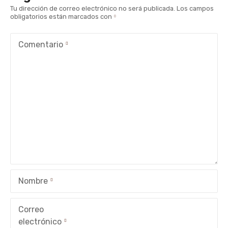
g
Tu dirección de correo electrónico no será publicada.
Los campos
obligatorios están marcados con
a
c
Comentario
i
ó
n
d
e
e
Nombre
n
t
Correo
electrónico