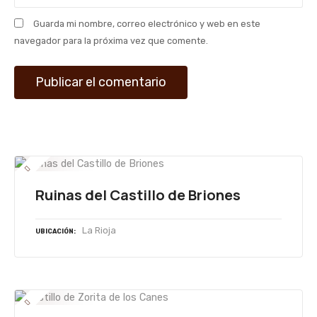
r
Guarda mi nombre, correo electrónico y web en este
a
navegador para la próxima vez que comente.
d
a
s
Ruinas del Castillo de Briones
La Rioja
UBICACIÓN