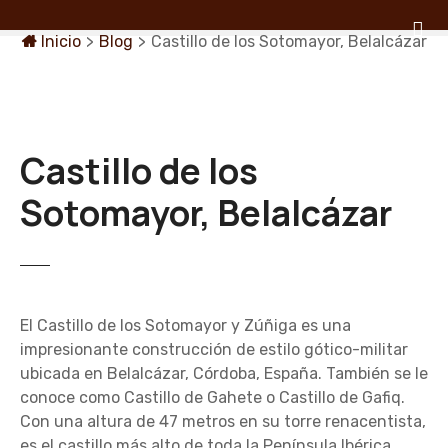
S
a
Inicio
>
Blog
>
Castillo de los Sotomayor, Belalcázar
l
t
a
r
a
Castillo de los
l
Sotomayor, Belalcázar
c
o
n
t
e
n
El Castillo de los Sotomayor y Zúñiga es una
i
impresionante construcción de estilo gótico-militar
d
ubicada en Belalcázar, Córdoba, España. También se le
o
conoce como Castillo de Gahete o Castillo de Gafiq.
Con una altura de 47 metros en su torre renacentista,
es el castillo más alto de toda la Península Ibérica.