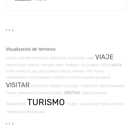
Visualización de términos
VIAJE
VIAJES
TURISMO HISTÓRICO
ZARAGOZA
TRADICIÓN
USAR
VISITA
TRADICIONES
TARIFAS
TURISTAS
VINO
TENERIFE
TOLEDANOS
VISTAS
VISTA
VISITADOS
VALLISOLETANOS
ÚNICOS
VERANO
TIPS
TOURS
VALENCIANOS
ZARAGOZANOS
VIAJEROS
VISITAS GUIADAS
VALENCIA
VISITAR
VISITANTES
TURISMO CULTURAL
TURÍSTICAS
TARRACONENSES
VISITAS
TORRE
ZAMORANOS
TURISMO RURAL
TORRES
ZAMORA
TURISMO
TRANSPORTE
TOLEDO
VALLADOLID
TERUEL
TRUCOS
TEMPORADA
TARRAGONA