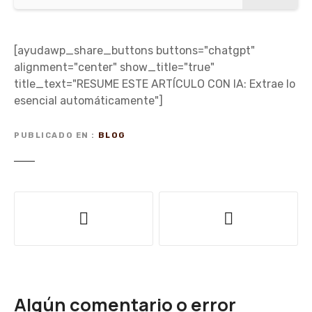
[ayudawp_share_buttons buttons="chatgpt"
alignment="center" show_title="true"
title_text="RESUME ESTE ARTÍCULO CON IA: Extrae lo
esencial automáticamente"]
PUBLICADO EN
BLOG
N
a
v
e
Algún comentario o error