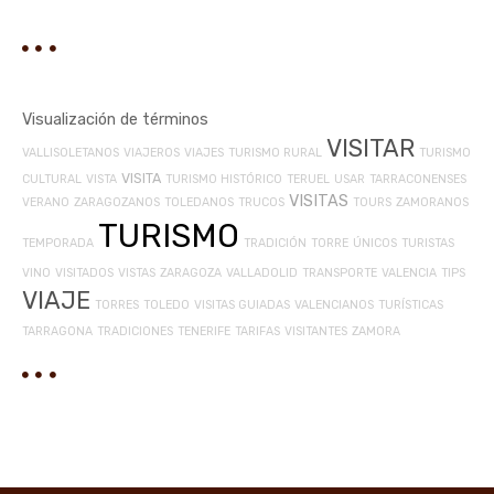
Visualización de términos
VISITAR
VALLISOLETANOS
VIAJEROS
VIAJES
TURISMO RURAL
TURISMO
VISITA
CULTURAL
VISTA
TURISMO HISTÓRICO
TERUEL
USAR
TARRACONENSES
VISITAS
VERANO
ZARAGOZANOS
TOLEDANOS
TRUCOS
TOURS
ZAMORANOS
TURISMO
TEMPORADA
TRADICIÓN
TORRE
ÚNICOS
TURISTAS
VINO
VISITADOS
VISTAS
ZARAGOZA
VALLADOLID
TRANSPORTE
VALENCIA
TIPS
VIAJE
TORRES
TOLEDO
VISITAS GUIADAS
VALENCIANOS
TURÍSTICAS
TARRAGONA
TRADICIONES
TENERIFE
TARIFAS
VISITANTES
ZAMORA