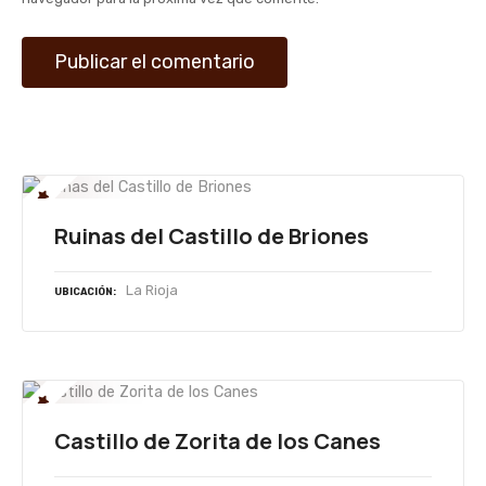
d
a
s
Ruinas del Castillo de Briones
La Rioja
UBICACIÓN
Castillo de Zorita de los Canes