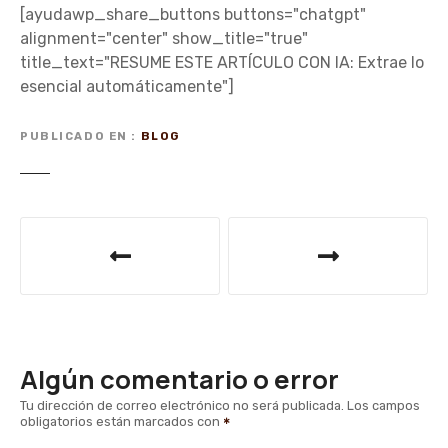
[ayudawp_share_buttons buttons="chatgpt"
alignment="center" show_title="true"
title_text="RESUME ESTE ARTÍCULO CON IA: Extrae lo
esencial automáticamente"]
PUBLICADO EN
BLOG
N
a
v
e
Algún comentario o error
g
Tu dirección de correo electrónico no será publicada.
Los campos
obligatorios están marcados con
a