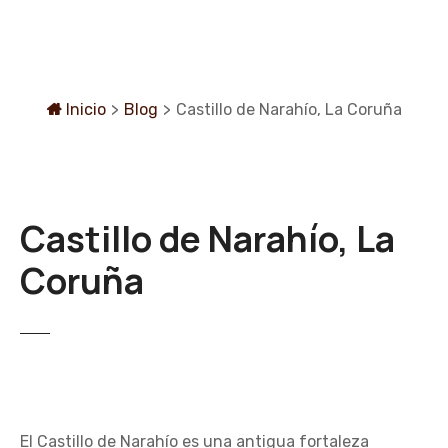
S
a
l
t
a
Inicio
>
Blog
>
Castillo de Narahío, La Coruña
r
a
l
c
Castillo de Narahío, La
o
n
Coruña
t
e
n
i
d
o
El Castillo de Narahío es una antigua fortaleza