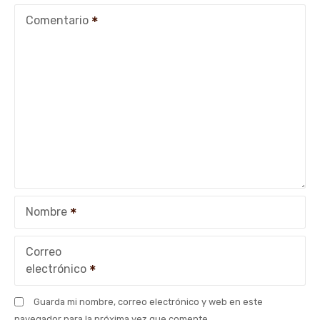
c
Comentario
i
ó
n
d
e
e
Nombre
n
t
Correo
electrónico
r
Guarda mi nombre, correo electrónico y web en este
a
navegador para la próxima vez que comente.