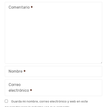
c
Comentario
i
ó
n
d
e
e
Nombre
n
t
Correo
electrónico
r
Guarda mi nombre, correo electrónico y web en este
a