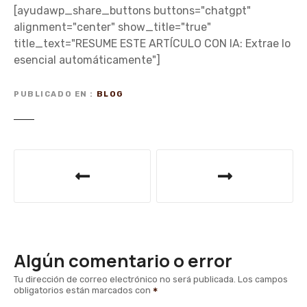
[ayudawp_share_buttons buttons="chatgpt"
alignment="center" show_title="true"
title_text="RESUME ESTE ARTÍCULO CON IA: Extrae lo
esencial automáticamente"]
PUBLICADO EN
BLOG
N
a
v
e
Algún comentario o error
g
Tu dirección de correo electrónico no será publicada.
Los campos
obligatorios están marcados con
a