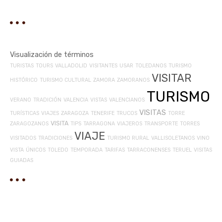
Visualización de términos
TURISTAS
TOURS
VALLADOLID
VISITANTES
USAR
TOLEDANOS
TURISMO
VISITAR
HISTÓRICO
TURISMO CULTURAL
ZAMORA
ZAMORANOS
TURISMO
VERANO
TRADICIÓN
VALENCIA
VISTAS
VALENCIANOS
VISITAS
TURÍSTICAS
VIAJES
ZARAGOZA
TENERIFE
TRUCOS
TORRE
VISITA
ZARAGOZANOS
TIPS
TARRAGONA
VIAJEROS
TRANSPORTE
TORRES
VIAJE
VISITADOS
TRADICIONES
TURISMO RURAL
VALLISOLETANOS
VINO
VISTA
ÚNICOS
TOLEDO
TEMPORADA
TARIFAS
TARRACONENSES
TERUEL
VISITAS
GUIADAS