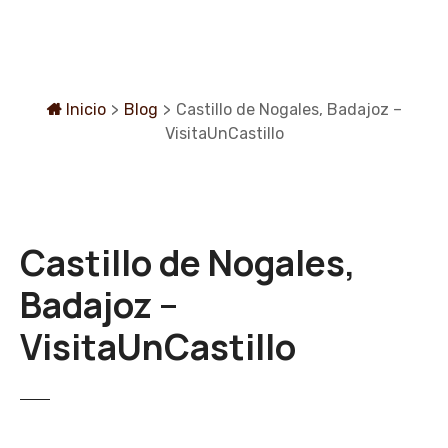
S
a
l
t
a
Inicio
>
Blog
>
Castillo de Nogales, Badajoz –
r
VisitaUnCastillo
a
l
c
o
Castillo de Nogales,
n
t
Badajoz –
e
n
VisitaUnCastillo
i
d
o