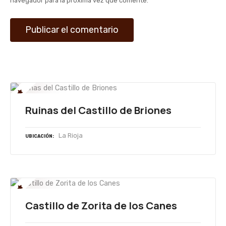
navegador para la próxima vez que comente.
d
a
s
Ruinas del Castillo de Briones
La Rioja
UBICACIÓN
Castillo de Zorita de los Canes