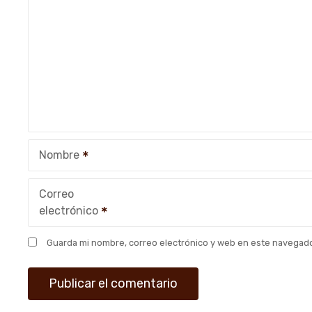
i
ó
n
d
e
Nombre
e
n
Correo
electrónico
t
r
Guarda mi nombre, correo electrónico y web en este navegado
a
d