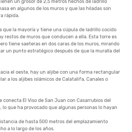
tienen un grosor de 2,5 metros hechos de ladrillo
asa en algunos de los muros y que las hiladas son
a rápida.
a que la mayoría y tiene una cúpula de ladrillo cocido
y restos de muros que conducen a ella. Esta torre es
ro tiene saeteras en dos caras de los muros, mirando
ficar un punto estratégico después de que la muralla del
hacia el oeste, hay un aljibe con una forma rectangular
r a los aljibes islámicos de Calatalifa, Canales o
e conecta El Viso de San Juan con Casarrubios del
e, lo que ha provocado que algunas personas lo hayan
distancia de hasta 500 metros del emplazamiento
ho a lo largo de los años.