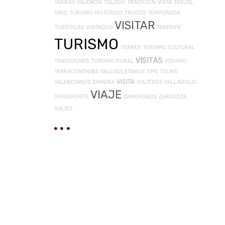
TARIFAS
VALENCIA
TOLEDO
TRADICIÓN
VISTA
TERUEL
VINO
TURISMO HISTÓRICO
TRUCOS
TEMPORADA
VISITAR
TURÍSTICAS
VISITADOS
TENERIFE
TURISMO
TORRES
TURISMO CULTURAL
VISITAS
TRADICIONES
TURISMO RURAL
VERANO
TARRACONENSES
VALLISOLETANOS
TIPS
TOURS
VISITA
VALENCIANOS
ZAMORA
VIAJEROS
VALLADOLID
VIAJE
TRANSPORTE
ZAMORANOS
ZARAGOZA
VIAJES