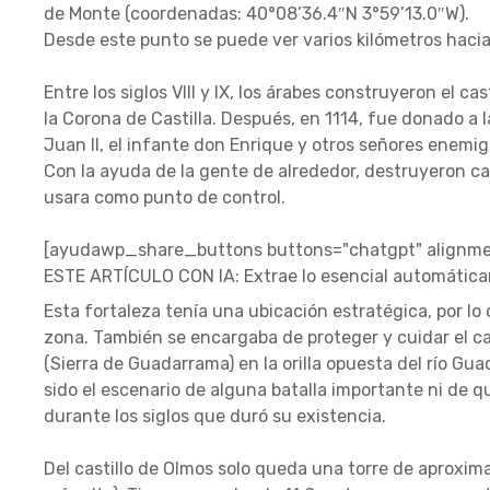
de Monte (coordenadas: 40°08’36.4″N 3°59’13.0″W).
Desde este punto se puede ver varios kilómetros hacia
Entre los siglos VIII y IX, los árabes construyeron el c
la Corona de Castilla. Después, en 1114, fue donado a 
Juan II, el infante don Enrique y otros señores enemig
Con la ayuda de la gente de alrededor, destruyeron cas
usara como punto de control.
[ayudawp_share_buttons buttons="chatgpt" alignmen
ESTE ARTÍCULO CON IA: Extrae lo esencial automátic
Esta fortaleza tenía una ubicación estratégica, por lo
zona. También se encargaba de proteger y cuidar el c
(Sierra de Guadarrama) en la orilla opuesta del río Gu
sido el escenario de alguna batalla importante ni de q
durante los siglos que duró su existencia.
Del castillo de Olmos solo queda una torre de aproxi