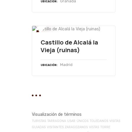
Granada
UBICACIÓN
Castillo de Alcalá la
Vieja (ruinas)
Madrid
UBICACIÓN
Visualización de términos
TURISTAS
TARRAGONA
USAR
ÚNICOS
TOLEDANOS
VISITAS
GUIADAS
VISITANTES
ZARAGOZANOS
VISTAS
TORRE