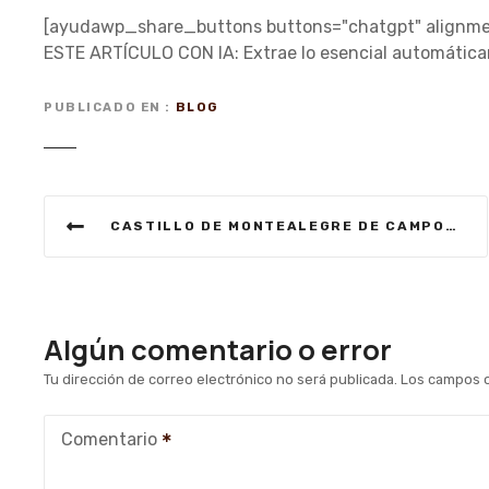
[ayudawp_share_buttons buttons="chatgpt" alignmen
ESTE ARTÍCULO CON IA: Extrae lo esencial automátic
PUBLICADO EN
BLOG
N
CASTILLO DE MONTEALEGRE DE CAMPOS, VALLADOLID
a
v
e
Algún comentario o error
g
Tu dirección de correo electrónico no será publicada.
Los campos o
a
Comentario
c