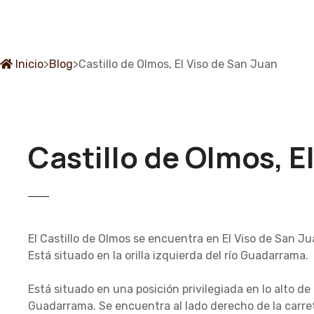
S
a
l
t
Inicio
>
Blog
>
Castillo de Olmos, El Viso de San Juan
a
r
a
l
c
Castillo de Olmos, E
o
n
t
e
n
El Castillo de Olmos se encuentra en El Viso de San Ju
i
Está situado en la orilla izquierda del río Guadarrama.
d
o
Está situado en una posición privilegiada en lo alto de
Guadarrama. Se encuentra al lado derecho de la carre