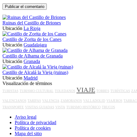
Ruinas del Castillo de Briones
Ubicación
La Rioja
Castillo de Zorita de los Canes
Ubicación
Guadalajara
Castillo de Alhama de Granada
Ubicación
Granada
Castillo de Alcalá la Vieja (ruinas)
Ubicación
Madrid
Visualización de términos
VIAJE
TURISTAS
TURISMO CULTURAL
TOLEDANOS
TORRES
TURÍSTICAS
ZA
VALENCIANOS
TARIFAS
VALENCIA
ZAMORANOS
VALLADOLID
VIAJEROS
TARRAC
TRANSPORTE
VISITAS GUIADAS
VISTA
TURISMO HISTÓRICO
TRUCOS
Aviso legal
Política de privacidad
Política de cookies
Mapa del sitio