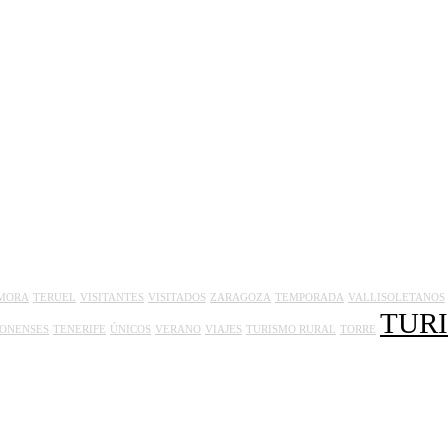
MORA
TERUEL
VISITANTES
VISITADOS
ZARAGOZA
TEMPORADA
VALLISOLETANOS
TUR
ONENSES
TENERIFE
ÚNICOS
VERANO
VIAJES
TURISMO RURAL
TORRE