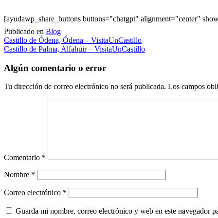
[ayudawp_share_buttons buttons="chatgpt" alignment="center" sh
Publicado en
Blog
Navegación
Castillo de Ódena, Ódena – VisitaUnCastillo
Castillo de Palma, Alfahuir – VisitaUnCastillo
de
entradas
Algún comentario o error
Tu dirección de correo electrónico no será publicada.
Los campos obli
Comentario
*
Nombre
*
Correo electrónico
*
Guarda mi nombre, correo electrónico y web en este navegador p