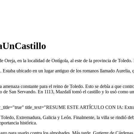
taUnCastillo
de Oreja, en la localidad de Ontígola, al este de la provincia de Toledo. 
. Estaba ubicado en un lugar antiguo de los romanos llamado Aurelia,
na amenaza constante para el reino de Toledo. Esto se debía a que contro
llo de San Servando. En 1113, Mazdalí tomó el castillo y lo usó como un 
ow_title="true" title_text="RESUME ESTE ARTÍCULO CON IA: Extrae 
Toledo, Extremadura, Galicia y León. Finalmente, la villa se rindió debi
mportancia histórica.
tiago para usarlo contra los almohades. Más tarde, Gutierre de Cárdenas