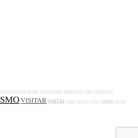
ZARAGOZANOS
TOURS
TRADICIONES
TARRAGONA
TIPS
TRADICIÓN
ISMO
VISITAR
VISITAS
VISITA
USAR
TOLEDO
VINO
VISTAS