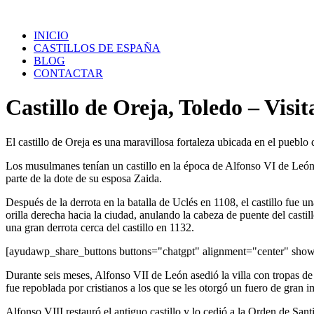
Saltar
al
INICIO
contenido
CASTILLOS DE ESPAÑA
BLOG
CONTACTAR
Castillo de Oreja, Toledo – Visi
El castillo de Oreja es una maravillosa fortaleza ubicada en el pueblo 
Los musulmanes tenían un castillo en la época de Alfonso VI de León
parte de la dote de su esposa Zaida.
Después de la derrota en la batalla de Uclés en 1108, el castillo fue u
orilla derecha hacia la ciudad, anulando la cabeza de puente del casti
una gran derrota cerca del castillo en 1132.
[ayudawp_share_buttons buttons="chatgpt" alignment="center" sh
Durante seis meses, Alfonso VII de León asedió la villa con tropas de 
fue repoblada por cristianos a los que se les otorgó un fuero de gran i
Alfonso VIII restauró el antiguo castillo y lo cedió a la Orden de San