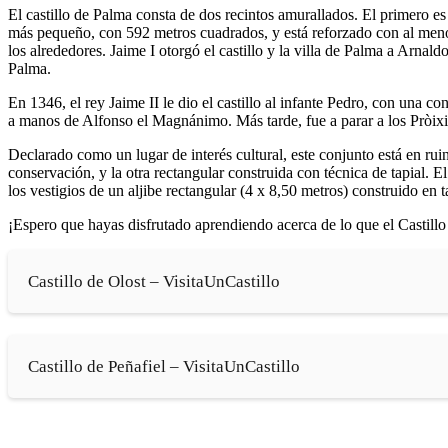
El castillo de Palma consta de dos recintos amurallados. El primero es
más pequeño, con 592 metros cuadrados, y está reforzado con al menos d
los alrededores. Jaime I otorgó el castillo y la villa de Palma a Arnal
Palma.
En 1346, el rey Jaime II le dio el castillo al infante Pedro, con una co
a manos de Alfonso el Magnánimo. Más tarde, fue a parar a los Pròixi
Declarado como un lugar de interés cultural, este conjunto está en rui
conservación, y la otra rectangular construida con técnica de tapial. E
los vestigios de un aljibe rectangular (4 x 8,50 metros) construido en ta
¡Espero que hayas disfrutado aprendiendo acerca de lo que el Castillo 
Castillo de Olost – VisitaUnCastillo
Castillo de Peñafiel – VisitaUnCastillo