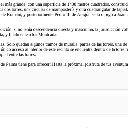
 el más grande, con una superficie de 1438 metros cuadrados, construido
os torres, una circular de mampostería y otra cuadrangular de tapial. E
do de Romaní, y posteriormente Pedro III de Aragón se lo otorgó a Joan d
ndición: si no tenía descendencia directa y masculina, la jurisdicción vol
ta, y finalmente a los Montcada.
nas. Solo quedan algunos tramos de muralla, partes de las torres, una d
l único acceso al interior de este recinto se encuentra dentro de la tor
pial entre las torres.
de Palma tiene para ofrecer! Hasta la próxima, ¡disfruta de tus aventura