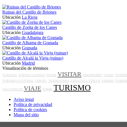
Ruinas del Castillo de Briones
Ubicación
La Rioja
Castillo de Zorita de los Canes
Ubicación
Guadalajara
Castillo de Alhama de Granada
Ubicación
Granada
Castillo de Alcalá la Vieja (ruinas)
Ubicación
Madrid
Visualización de términos
VISITAR
TURISTAS
VISITAS GUIADAS
TOURS
TRANSPORTE
VIAJES
TENERI
TURISMO CULTURAL
TERUEL
TRADICIONES
ZARAGOZA
ÚNICOS
TARIFAS
TURISM
TURISMO
VIAJE
VALLADOLID
TORRE
Aviso legal
Política de privacidad
Política de cookies
Mapa del sitio
Inicio
>
Blog
>
Castillo de Palma, Alfahuir – VisitaUnCastillo