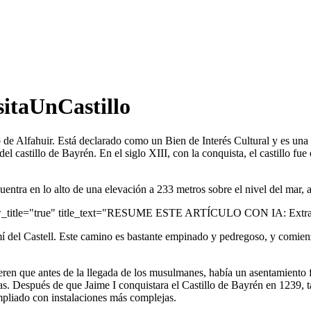
sitaUnCastillo
o de Alfahuir. Está declarado como un Bien de Interés Cultural y es una e
del castillo de Bayrén. En el siglo XIII, con la conquista, el castillo f
ntra en lo alto de una elevación a 233 metros sobre el nivel del mar, al
ow_title="true" title_text="RESUME ESTE ARTÍCULO CON IA: Extrae 
amí del Castell. Este camino es bastante empinado y pedregoso, y comien
eren que antes de la llegada de los musulmanes, había un asentamiento fo
s. Después de que Jaime I conquistara el Castillo de Bayrén en 1239, ta
ampliado con instalaciones más complejas.