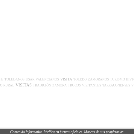
VISITA
FE
TOLEDANOS
USAR
VALENCIANOS
TOLEDO
ZAMORANOS
TURISMO HIST
VISITAS
O RURAL
TRADICIÓN
ZAMORA
TRUCOS
VISITANTES
TARRACONENSES
V
Contenido informativo. Verifica en fuentes oficiales. Marcas de sus propietarios.