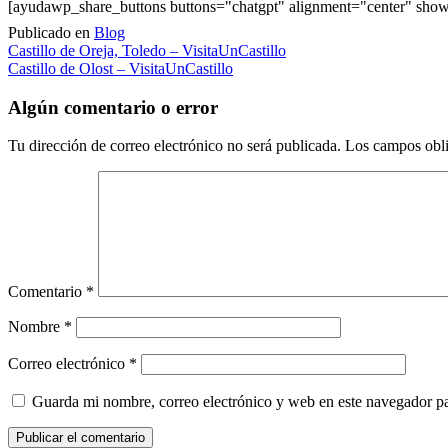
[ayudawp_share_buttons buttons="chatgpt" alignment="center" sh
Publicado en
Blog
Navegación
Castillo de Oreja, Toledo – VisitaUnCastillo
Castillo de Olost – VisitaUnCastillo
de
entradas
Algún comentario o error
Tu dirección de correo electrónico no será publicada.
Los campos obli
Comentario
*
Nombre
*
Correo electrónico
*
Guarda mi nombre, correo electrónico y web en este navegador p