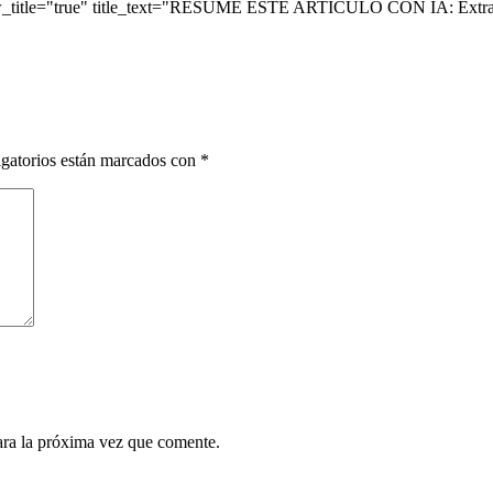
ow_title="true" title_text="RESUME ESTE ARTÍCULO CON IA: Extrae 
gatorios están marcados con
*
ara la próxima vez que comente.