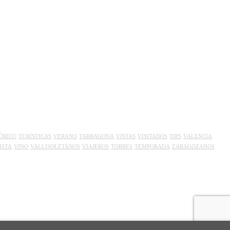
ÓRICO
TURÍSTICAS
VERANO
TARRAGONA
VISTAS
VISITADOS
TIPS
VALENCIA
ISTA
VINO
VALLISOLETANOS
VIAJEROS
TORRES
TEMPORADA
ZARAGOZANOS