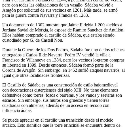
pero con todas las obligaciones de un vasallo. Sádaba volvió a
Aragón por solicitud de sus vecinos en 1261. Más tarde, se armó
para la guerra contra Navarra y Francia en 1283.
Un documento de 1302 muestra que Jaime II debía 1.200 sueldos a
Jordana Savial de Morgia, la esposa de Ramiro Sánchez de Antillón.
Ellos habían comprado el castillo de Sádaba, que estaba siendo
custodiado por G. de Castell Nou.
Durante la Guerra de los Dos Pedros, Sádaba fue uno de los rehenes
entregados a Carlos II de Navarra. Pedro IV vendió la villa a
Francisco de Villanueva en 1384, pero los vecinos lograron comprar
su libertad en 1399. Desde entonces, Sádaba formó parte de la
Corona de Aragón. Sin embargo, en 1452 sufrió ataques navarros, al
igual que otras localidades fronterizas.
El Castillo de Sádaba es una construcción de estilo bajomedieval
con decoraciones cistercienses del siglo XIII. No tiene elementos
defensivos como torres, fosos o barreras, y los vanos y saeteras son
escasos. Sin embargo, sus muros son gruesos y tienen torres
cuadradas con almenas, además de un acceso en recodo con
influencia árabe.
Se puede apreciar en el castillo una transición desde el modelo
arcaico. Esto significa que la torre principal se encuentra dentro de