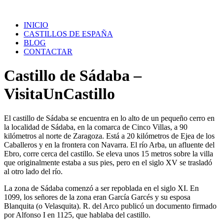
Saltar
al
INICIO
contenido
CASTILLOS DE ESPAÑA
BLOG
CONTACTAR
Castillo de Sádaba –
VisitaUnCastillo
El castillo de Sádaba se encuentra en lo alto de un pequeño cerro en
la localidad de Sádaba, en la comarca de Cinco Villas, a 90
kilómetros al norte de Zaragoza. Está a 20 kilómetros de Ejea de los
Caballeros y en la frontera con Navarra. El río Arba, un afluente del
Ebro, corre cerca del castillo. Se eleva unos 15 metros sobre la villa
que originalmente estaba a sus pies, pero en el siglo XV se trasladó
al otro lado del río.
La zona de Sádaba comenzó a ser repoblada en el siglo XI. En
1099, los señores de la zona eran García Garcés y su esposa
Blanquita (o Velasquita). R. del Arco publicó un documento firmado
por Alfonso I en 1125, que hablaba del castillo.