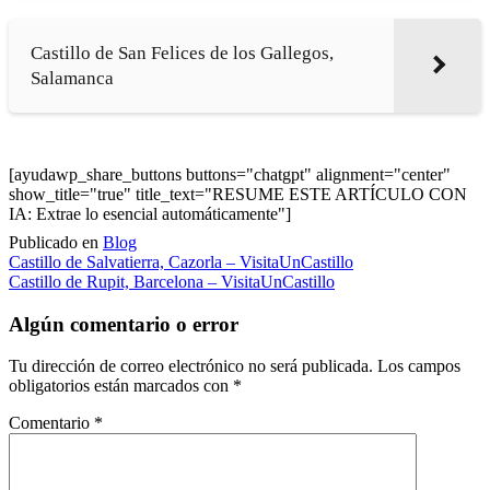
Castillo de San Felices de los Gallegos,
Salamanca
[ayudawp_share_buttons buttons="chatgpt" alignment="center"
show_title="true" title_text="RESUME ESTE ARTÍCULO CON
IA: Extrae lo esencial automáticamente"]
Publicado en
Blog
Navegación
Castillo de Salvatierra, Cazorla – VisitaUnCastillo
Castillo de Rupit, Barcelona – VisitaUnCastillo
de
entradas
Algún comentario o error
Tu dirección de correo electrónico no será publicada.
Los campos
obligatorios están marcados con
*
Comentario
*