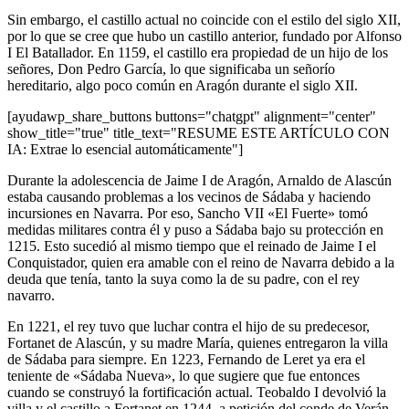
Sin embargo, el castillo actual no coincide con el estilo del siglo XII,
por lo que se cree que hubo un castillo anterior, fundado por Alfonso
I El Batallador. En 1159, el castillo era propiedad de un hijo de los
señores, Don Pedro García, lo que significaba un señorío
hereditario, algo poco común en Aragón durante el siglo XII.
[ayudawp_share_buttons buttons="chatgpt" alignment="center"
show_title="true" title_text="RESUME ESTE ARTÍCULO CON
IA: Extrae lo esencial automáticamente"]
Durante la adolescencia de Jaime I de Aragón, Arnaldo de Alascún
estaba causando problemas a los vecinos de Sádaba y haciendo
incursiones en Navarra. Por eso, Sancho VII «El Fuerte» tomó
medidas militares contra él y puso a Sádaba bajo su protección en
1215. Esto sucedió al mismo tiempo que el reinado de Jaime I el
Conquistador, quien era amable con el reino de Navarra debido a la
deuda que tenía, tanto la suya como la de su padre, con el rey
navarro.
En 1221, el rey tuvo que luchar contra el hijo de su predecesor,
Fortanet de Alascún, y su madre María, quienes entregaron la villa
de Sádaba para siempre. En 1223, Fernando de Leret ya era el
teniente de «Sádaba Nueva», lo que sugiere que fue entonces
cuando se construyó la fortificación actual. Teobaldo I devolvió la
villa y el castillo a Fortanet en 1244, a petición del conde de Verán,