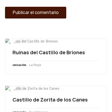
d
a
s
Ruinas del Castillo de Briones
La Rioja
UBICACIÓN
Castillo de Zorita de los Canes