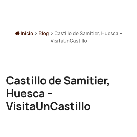
S
a
l
t
a
Inicio
>
Blog
>
Castillo de Samitier, Huesca –
r
VisitaUnCastillo
a
l
c
o
Castillo de Samitier,
n
t
Huesca –
e
n
VisitaUnCastillo
i
d
o