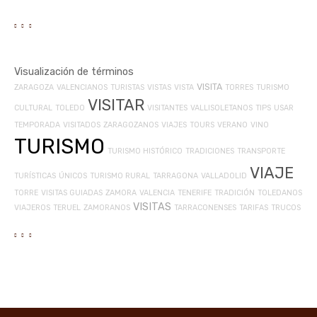
Visualización de términos
VISITA
ZARAGOZA
VALENCIANOS
TURISTAS
VISTAS
VISTA
TORRES
TURISMO
VISITAR
CULTURAL
TOLEDO
VISITANTES
VALLISOLETANOS
TIPS
USAR
TEMPORADA
VISITADOS
ZARAGOZANOS
VIAJES
TOURS
VERANO
VINO
TURISMO
TURISMO HISTÓRICO
TRADICIONES
TRANSPORTE
VIAJE
TURÍSTICAS
ÚNICOS
TURISMO RURAL
TARRAGONA
VALLADOLID
TORRE
VISITAS GUIADAS
ZAMORA
VALENCIA
TENERIFE
TRADICIÓN
TOLEDANOS
VISITAS
VIAJEROS
TERUEL
ZAMORANOS
TARRACONENSES
TARIFAS
TRUCOS