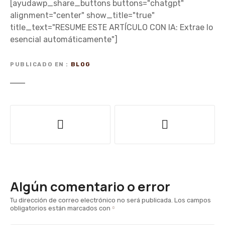
[ayudawp_share_buttons buttons="chatgpt"
alignment="center" show_title="true"
title_text="RESUME ESTE ARTÍCULO CON IA: Extrae lo
esencial automáticamente"]
PUBLICADO EN
BLOG
N
a
v
e
Algún comentario o error
g
Tu dirección de correo electrónico no será publicada.
Los campos
obligatorios están marcados con
a