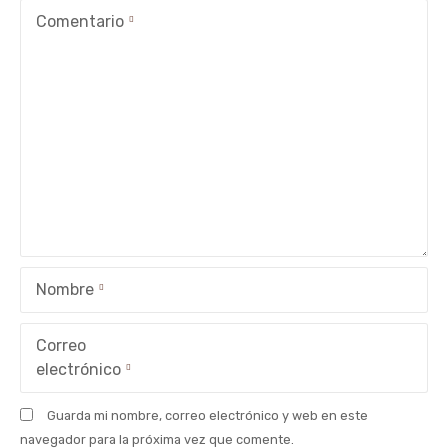
c
Comentario
i
ó
n
d
e
e
Nombre
n
t
Correo
electrónico
r
Guarda mi nombre, correo electrónico y web en este
a
navegador para la próxima vez que comente.