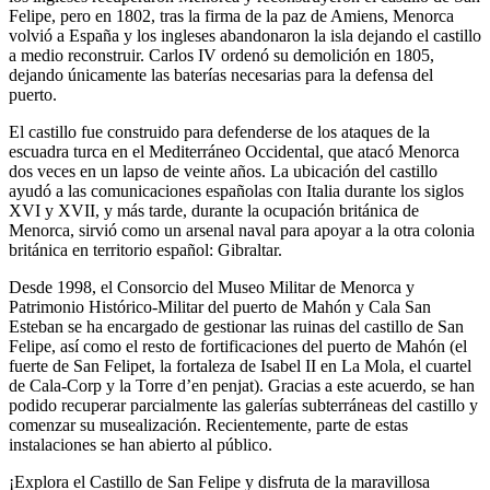
Felipe, pero en 1802, tras la firma de la paz de Amiens, Menorca
volvió a España y los ingleses abandonaron la isla dejando el castillo
a medio reconstruir. Carlos IV ordenó su demolición en 1805,
dejando únicamente las baterías necesarias para la defensa del
puerto.
El castillo fue construido para defenderse de los ataques de la
escuadra turca en el Mediterráneo Occidental, que atacó Menorca
dos veces en un lapso de veinte años. La ubicación del castillo
ayudó a las comunicaciones españolas con Italia durante los siglos
XVI y XVII, y más tarde, durante la ocupación británica de
Menorca, sirvió como un arsenal naval para apoyar a la otra colonia
británica en territorio español: Gibraltar.
Desde 1998, el Consorcio del Museo Militar de Menorca y
Patrimonio Histórico-Militar del puerto de Mahón y Cala San
Esteban se ha encargado de gestionar las ruinas del castillo de San
Felipe, así como el resto de fortificaciones del puerto de Mahón (el
fuerte de San Felipet, la fortaleza de Isabel II en La Mola, el cuartel
de Cala-Corp y la Torre d’en penjat). Gracias a este acuerdo, se han
podido recuperar parcialmente las galerías subterráneas del castillo y
comenzar su musealización. Recientemente, parte de estas
instalaciones se han abierto al público.
¡Explora el Castillo de San Felipe y disfruta de la maravillosa