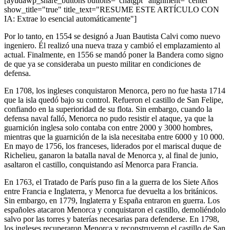
[ayudawp_share_buttons buttons="chatgpt" alignment="center"
show_title="true" title_text="RESUME ESTE ARTÍCULO CON
IA: Extrae lo esencial automáticamente"]
Por lo tanto, en 1554 se designó a Juan Bautista Calvi como nuevo
ingeniero. Él realizó una nueva traza y cambió el emplazamiento al
actual. Finalmente, en 1556 se mandó poner la Bandera como signo
de que ya se consideraba un puesto militar en condiciones de
defensa.
En 1708, los ingleses conquistaron Menorca, pero no fue hasta 1714
que la isla quedó bajo su control. Refueron el castillo de San Felipe,
confiando en la superioridad de su flota. Sin embargo, cuando la
defensa naval falló, Menorca no pudo resistir el ataque, ya que la
guarnición inglesa solo contaba con entre 2000 y 3000 hombres,
mientras que la guarnición de la isla necesitaba entre 6000 y 10 000.
En mayo de 1756, los franceses, liderados por el mariscal duque de
Richelieu, ganaron la batalla naval de Menorca y, al final de junio,
asaltaron el castillo, conquistando así Menorca para Francia.
En 1763, el Tratado de París puso fin a la guerra de los Siete Años
entre Francia e Inglaterra, y Menorca fue devuelta a los británicos.
Sin embargo, en 1779, Inglaterra y España entraron en guerra. Los
españoles atacaron Menorca y conquistaron el castillo, demoliéndolo
salvo por las torres y baterías necesarias para defenderse. En 1798,
los ingleses recuperaron Menorca y reconstruyeron el castillo de San