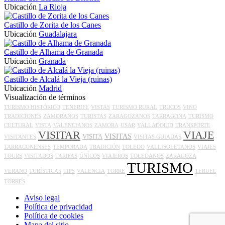
Ubicación
La Rioja
Castillo de Zorita de los Canes
Ubicación
Guadalajara
Castillo de Alhama de Granada
Ubicación
Granada
Castillo de Alcalá la Vieja (ruinas)
Ubicación
Madrid
Visualización de términos
TURISMO HISTÓRICO
TENERIFE
VISTAS
TURISMO RURAL
TRUCOS
VINO
TRADICIONES
ZAMORANOS
TURISTAS
ZARAGOZANOS
TARRAGONA
TURISMO
CULTURAL
VISTA
VALENCIANOS
ZAMORA
USAR
VALLADOLID
TRANSPORTE
VISITAR
VIAJE
VISITAS
VISITA
VISITANTES
VISITAS GUIADAS
TARRACONENSES
TEMPORADA
TRADICIÓN
TOLEDO
VALLISOLETANOS
VIAJES
TOURS
VISITADOS
TARIFAS
ÚNICOS
VIAJEROS
TOLEDANOS
ZARAGOZA
TURISMO
VERANO
TURÍSTICAS
TIPS
VALENCIA
TORRE
TERUEL
TORRES
Aviso legal
Política de privacidad
Política de cookies
Mapa del sitio