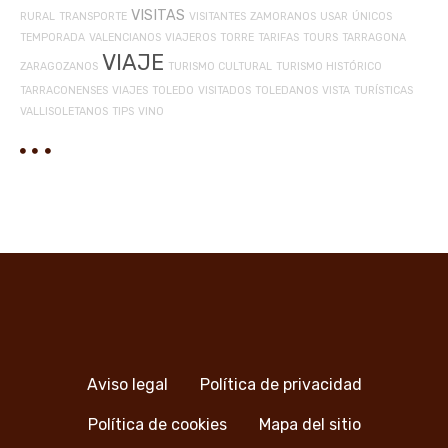
VISITAS
RURAL
TRANSPORTE
VISITANTES
ZAMORANOS
USAR
ÚNICOS
TEMPORADA
VALENCIANOS
VIAJEROS
TORRE
TARIFAS
TOURS
TARRAGONA
VIAJE
ZARAGOZANOS
TURISMO CULTURAL
TURISMO HISTÓRICO
TARRACONENSES
VIAJES
TOLEDO
VISITADOS
TOLEDANOS
VISTA
TURÍSTICAS
VALLISOLETANOS
TIPS
VINO
Aviso legal
Política de privacidad
Política de cookies
Mapa del sitio