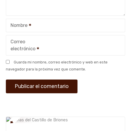
e
e
Nombre
n
t
Correo
electrónico
r
Guarda mi nombre, correo electrónico y web en este
a
navegador para la próxima vez que comente.
d
a
s