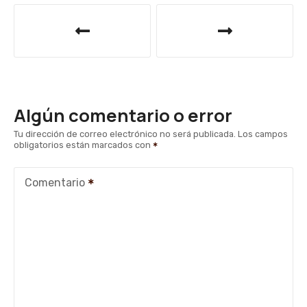
N
a
v
e
Algún comentario o error
g
Tu dirección de correo electrónico no será publicada.
Los campos
obligatorios están marcados con
a
c
Comentario
i
ó
n
d