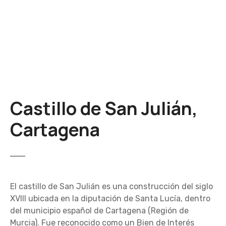
S
a
l
t
a
r
a
l
Castillo de San Julián,
c
o
Cartagena
n
t
e
n
i
El castillo de San Julián es una construcción del siglo
d
XVIII ubicada en la diputación de Santa Lucía, dentro
o
del municipio español de Cartagena (Región de
Murcia). Fue reconocido como un Bien de Interés