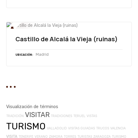
Castillo de Alcalá la Vieja (ruinas)
Madrid
UBICACIÓN
Visualización de términos
VISITAR
TRADICIÓN
TRADICIONES
TERUEL
VISTAS
TURISMO
VALLADOLID
VISITAS GUIADAS
TRUCOS
VALENCIA
VISITA
TENERIFE
VERANO
ZAMORA
TORRES
TURISTAS
ZARAGOZA
TURISMO