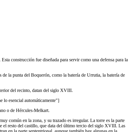
z. Esta construcción fue diseñada para servir como una defensa para la
s de la punta del Boquerón, como la batería de Urrutia, la batería de
erior del recinto, datan del siglo XVIII.
lo esencial automáticamente"]
ano o de Hércules-Melkart.
muy común en la zona, y su trazado es irregular. La torre es la parte
l resto del castillo, que data del último tercio del siglo XVIII. Las
tran en la parte septentrional, aunque también hay algunas en la