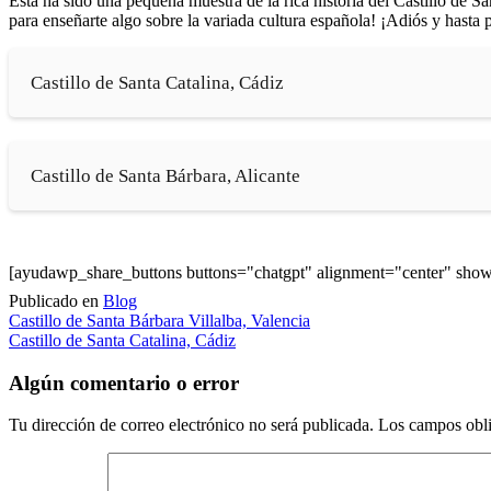
Esta ha sido una pequeña muestra de la rica historia del Castillo de S
para enseñarte algo sobre la variada cultura española! ¡Adiós y hasta 
Castillo de Santa Catalina, Cádiz
Castillo de Santa Bárbara, Alicante
[ayudawp_share_buttons buttons="chatgpt" alignment="center" sh
Publicado en
Blog
Navegación
Castillo de Santa Bárbara Villalba, Valencia
Castillo de Santa Catalina, Cádiz
de
entradas
Algún comentario o error
Tu dirección de correo electrónico no será publicada.
Los campos obli