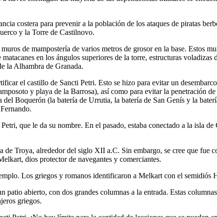
ncia costera para prevenir a la población de los ataques de piratas berbe
Puerco y la Torre de Castilnovo.
 muros de mampostería de varios metros de grosor en la base. Estos muro
de matacanes en los ángulos superiores de la torre, estructuras voladizas
 de la Alhambra de Granada.
ificar el castillo de Sancti Petri. Esto se hizo para evitar un desembarc
mposoto y playa de la Barrosa), así como para evitar la penetración de 
ta del Boquerón (la batería de Urrutia, la batería de San Genís y la bate
n Fernando.
ti Petri, que le da su nombre. En el pasado, estaba conectado a la isla d
ra de Troya, alrededor del siglo XII a.C. Sin embargo, se cree que fue c
 Melkart, dios protector de navegantes y comerciantes.
 templo. Los griegos y romanos identificaron a Melkart con el semidiós
 un patio abierto, con dos grandes columnas a la entrada. Estas columna
jeros griegos.