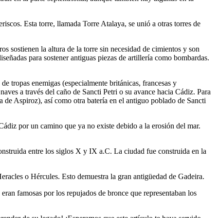
riscos. Esta torre, llamada Torre Atalaya, se unió a otras torres de
s sostienen la altura de la torre sin necesidad de cimientos y son
 diseñadas para sostener antiguas piezas de artillería como bombardas.
o de tropas enemigas (especialmente británicas, francesas y
naves a través del caño de Sancti Petri o su avance hacia Cádiz. Para
ría de Aspiroz), así como otra batería en el antiguo poblado de Sancti
e Cádiz por un camino que ya no existe debido a la erosión del mar.
onstruida entre los siglos X y IX a.C. La ciudad fue construida en la
 Heracles o Hércules. Esto demuestra la gran antigüedad de Gadeira.
s eran famosas por los repujados de bronce que representaban los