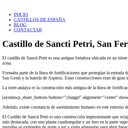
Saltar
al
INICIO
contenido
CASTILLOS DE ESPAÑA
BLOG
CONTACTAR
Castillo de Sancti Petri, San F
El castillo de Sancti Petri es una antigua fortaleza ubicada en un isl
zona.
Formaba parte de la línea de fortificaciones que protegían la entrada d
San Genís y la batería de Aspiroz. Estas construcciones eran de gran im
La torre-atalaya es la construcción más antigua de la línea de fortifica
[ayudawp_share_buttons buttons="chatgpt" alignment="center" sh
Además, existe constancia de asentamiento humano en este entorno 
El Castillo de Sancti Petri es una construcción impresionante que ocupa
más destacada, con una planta cuadrangular y un faro en la parte superi
murallas se extienden de norte a sur y están adaptadas para abrir fue