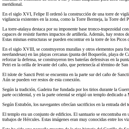
meridional.
En el siglo XVI, Felipe II ordenó la construcción de una torre de vigila
vigilancia existentes en la zona, como la Torre Bermeja, la Torre del 
La torre-atalaya destaca por su imponente base tronco-trapezoidal con
capaces de resistir fuertes impactos de artillería. Además, hay restos 
Estas mismas estructuras se pueden encontrar en la torre de los Picos
En el siglo XVIII, se construyeron murallas y otros elementos para fort
neerlandesas) en las playas cercanas (punta del Boquerón, playa de Ca
reforzar la defensa, se construyeron tres baterías defensivas en la pun
Petri en la orilla de levante del caño, que pertenecía al término de Sa
El islote de Sancti Petri se encuentra en la parte sur del caño de Sanc
Aún se pueden ver restos de esta conexión.
Según la tradición, Gadeira fue fundada por los tirios durante la Guer
parte occidental, y en la parte oriental se erigió un templo dedicado a
Según Estrabón, los navegantes ofrecían sacrificios en la entrada del
El templo era un conjunto de edificios. El santuario se encontraba en
trabajos de Hércules. Estas imágenes eran muy conocidas entre los via