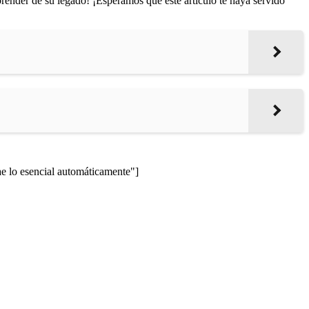
aprender de su legado! ¡Esperamos que este artículo te haya servido
lo esencial automáticamente"]