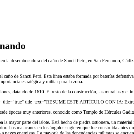
ernando
ote en la desembocadura del caño de Sancti Petri, en San Fernando, Cádi
el caño de Sancti Petri. Esta línea estaba formada por baterías defensiva
portancia estratégica y militar para la zona.
ciones, datando de 1610. El resto de la construcción, las murallas y el int
ow_title="true" title_text="RESUME ESTE ARTÍCULO CON IA: Extrae 
desde épocas muy anteriores, conocido como Templo de Hércules Gadit
 la mayor parte del islote. Está hecho de piedra ostionera, un material 
or. Los matacanes en los ángulos sugieren que fue construida antes que e
go a naves enemigas. La mayoría de las dependencias militares se encuen