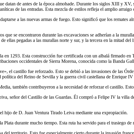
 que datan de antes de la época almohade. Durante los siglos XIII y XV, 
icas de las entradas. Esta mezcla de estilos refleja el amplio arraigo cu
adaptarse a las nuevas armas de fuego. Esto significó que los remates al
ros que se encontraron durante las excavaciones se adherían a la murall
s de ellas pegadas a las murallas norte y sur, y la tercera en la mitad de
a en 1293. Esta construcción fue certificada con un albalá firmado en T
ribaciones occidentales de Sierra Morena, conocida como la Banda Gal
», el castillo fue reforzado. Esto se debió a las invasiones de las Órde
 política del Reino de Sevilla y la guerra civil castellana de Enrique IV
ia, también contribuyeron a la necesidad de reforzar el castillo. Estos 
iva, señor del Castillo de las Guardas. Él compró a Felipe IV la villa de
 el hijo de D. Juan Ventura Tirado Leiva mediante una expropiación.
e la Plata durante mucho tiempo. Esta ruta ha servido para el trasiego d
a del territorio. Esto fue especialmente cierto durante la invasión fra