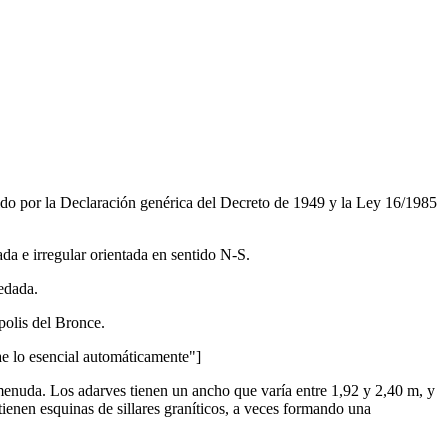
egido por la Declaración genérica del Decreto de 1949 y la Ley 16/1985
ada e irregular orientada en sentido N-S.
vedada.
polis del Bronce.
lo esencial automáticamente"]
a menuda. Los adarves tienen un ancho que varía entre 1,92 y 2,40 m, y
ienen esquinas de sillares graníticos, a veces formando una