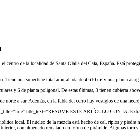
a
en el centro de la localidad de Santa Olalla del Cala, España. Está prot
llo. Tiene una superficie total amurallada de 4.610 m² y una planta alarg
culares y 6 de planta poligonal. De estas últimas, 3 tienen cubierta abo
de norte a sur. Además, en la falda del cerro hay vestigios de una necró
ow_title="true" title_text="RESUME ESTE ARTÍCULO CON IA: Extrae 
olítica local. El núcleo de la mezcla está hecho de cal, ripios y piedr
l interior, con almenado rematado en forma de pirámide. Algunas torres t