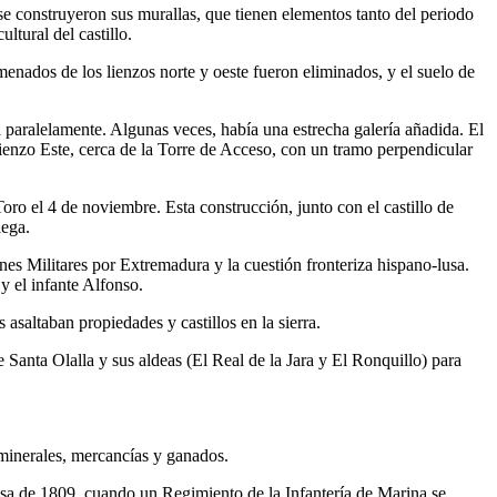
se construyeron sus murallas, que tienen elementos tanto del periodo
ltural del castillo.
menados de los lienzos norte y oeste fueron eliminados, y el suelo de
a paralelamente. Algunas veces, había una estrecha galería añadida. El
l lienzo Este, cerca de la Torre de Acceso, con un tramo perpendicular
oro el 4 de noviembre. Esta construcción, junto con el castillo de
lega.
nes Militares por Extremadura y la cuestión fronteriza hispano-lusa.
 y el infante Alfonso.
asaltaban propiedades y castillos en la sierra.
 Santa Olalla y sus aldeas (El Real de la Jara y El Ronquillo) para
e minerales, mercancías y ganados.
ncesa de 1809, cuando un Regimiento de la Infantería de Marina se