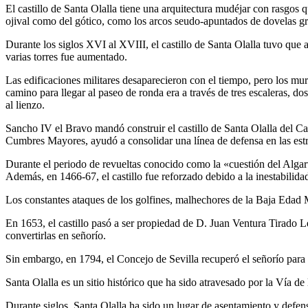
El castillo de Santa Olalla tiene una arquitectura mudéjar con rasgos
ojival como del gótico, como los arcos seudo-apuntados de dovelas granít
Durante los siglos XVI al XVIII, el castillo de Santa Olalla tuvo que 
varias torres fue aumentado.
Las edificaciones militares desaparecieron con el tiempo, pero los mu
camino para llegar al paseo de ronda era a través de tres escaleras, do
al lienzo.
Sancho IV el Bravo mandó construir el castillo de Santa Olalla del Cal
Cumbres Mayores, ayudó a consolidar una línea de defensa en las est
Durante el periodo de revueltas conocido como la «cuestión del Algarve
Además, en 1466-67, el castillo fue reforzado debido a la inestabilidad
Los constantes ataques de los golfines, malhechores de la Baja Edad Med
En 1653, el castillo pasó a ser propiedad de D. Juan Ventura Tirado Le
convertirlas en señorío.
Sin embargo, en 1794, el Concejo de Sevilla recuperó el señorío para
Santa Olalla es un sitio histórico que ha sido atravesado por la Vía d
Durante siglos, Santa Olalla ha sido un lugar de asentamiento y defens