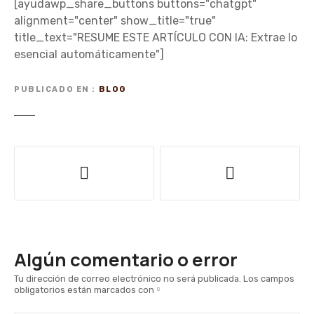
[ayudawp_share_buttons buttons="chatgpt"
alignment="center" show_title="true"
title_text="RESUME ESTE ARTÍCULO CON IA: Extrae lo
esencial automáticamente"]
PUBLICADO EN
BLOG
N
a
v
e
Algún comentario o error
g
Tu dirección de correo electrónico no será publicada.
Los campos
obligatorios están marcados con
a