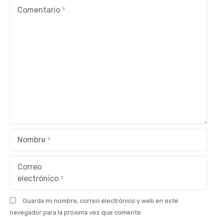
c
Comentario
i
ó
n
d
e
e
Nombre
n
t
Correo
electrónico
r
Guarda mi nombre, correo electrónico y web en este
a
navegador para la próxima vez que comente.