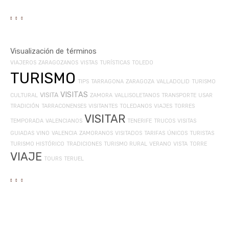
Visualización de términos
VIAJEROS
ZARAGOZANOS
VISTAS
TURÍSTICAS
TOLEDO
TURISMO
TIPS
TARRAGONA
ZARAGOZA
VALLADOLID
TURISMO
VISITAS
VISITA
CULTURAL
ZAMORA
VALLISOLETANOS
TRANSPORTE
USAR
TRADICIÓN
TARRACONENSES
VISITANTES
TOLEDANOS
VIAJES
TORRES
VISITAR
TEMPORADA
VALENCIANOS
TENERIFE
TRUCOS
VISITAS
GUIADAS
VINO
VALENCIA
ZAMORANOS
VISITADOS
TARIFAS
ÚNICOS
TURISTAS
TURISMO HISTÓRICO
TRADICIONES
TURISMO RURAL
VERANO
VISTA
TORRE
VIAJE
TOURS
TERUEL