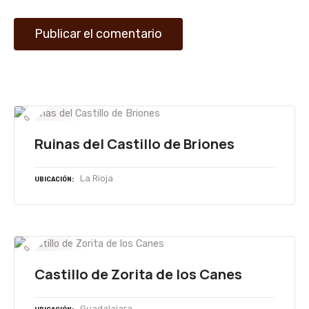
d
a
s
Ruinas del Castillo de Briones
La Rioja
UBICACIÓN
Castillo de Zorita de los Canes
Guadalajara