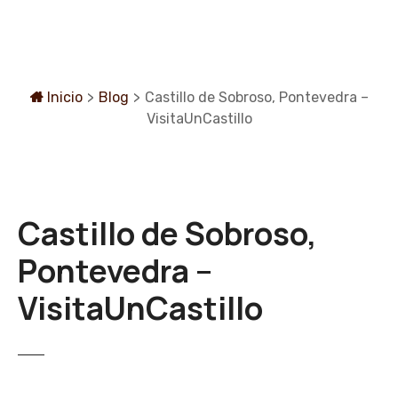
S
a
l
t
a
Inicio
>
Blog
>
Castillo de Sobroso, Pontevedra –
r
VisitaUnCastillo
a
l
c
o
Castillo de Sobroso,
n
t
Pontevedra –
e
n
VisitaUnCastillo
i
d
o