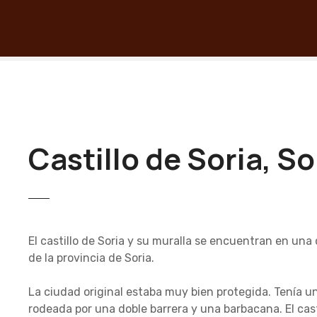
S
a
l
t
a
r
a
l
c
Castillo de Soria, So
o
n
t
e
n
El castillo de Soria y su muralla se encuentran en una 
i
de la provincia de Soria.
d
o
La ciudad original estaba muy bien protegida. Tenía u
rodeada por una doble barrera y una barbacana. El cast