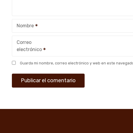
d
e
Nombre
e
n
Correo
electrónico
t
r
Guarda mi nombre, correo electrónico y web en este navegado
a
d
a
s