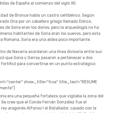
idas de España al comienzo del siglo XII.
 Edad de Bronce había un castro celtibérico. Según
rado Oria por un caballero griego llamado Dórico.
s de Soria eran los dorios, pero la arqueología no ha
imeros habitantes de Soria eran los suevos, pero esta
ca Romana, Soria era una aldea poco importante.
ncho de Navarra acordaron una línea divisoria entre sus
ficó que Soria y Garray pasaron a pertenecer a dos
 fortificó para convertirse en un punto estratégico
t="center" show_title="true" title_text="RESUME
amente"]
oria era una pequeña fortaleza que vigilaba la zona del
 Se cree que el Conde Fernán González fue el
l rey aragonés Alfonso I el Batallador, casado con la