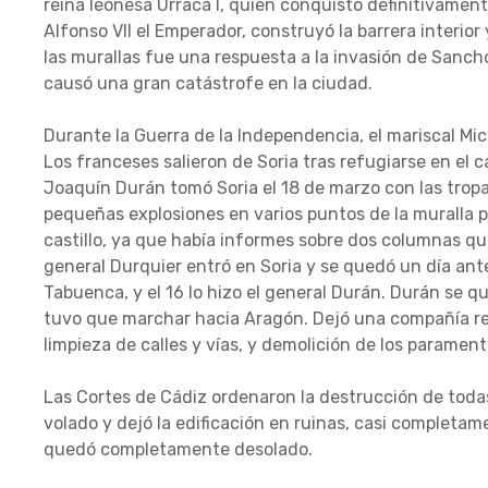
reina leonesa Urraca I, quien conquistó definitivamente
Alfonso VII el Emperador, construyó la barrera interior
las murallas fue una respuesta a la invasión de Sancho 
causó una gran catástrofe en la ciudad.
Durante la Guerra de la Independencia, el mariscal Mic
Los franceses salieron de Soria tras refugiarse en el ca
Joaquín Durán tomó Soria el 18 de marzo con las tropas
pequeñas explosiones en varios puntos de la muralla p
castillo, ya que había informes sobre dos columnas qu
general Durquier entró en Soria y se quedó un día ante
Tabuenca, y el 16 lo hizo el general Durán. Durán se q
tuvo que marchar hacia Aragón. Dejó una compañía re
limpieza de calles y vías, y demolición de los paramento
Las Cortes de Cádiz ordenaron la destrucción de todas la
volado y dejó la edificación en ruinas, casi completam
quedó completamente desolado.