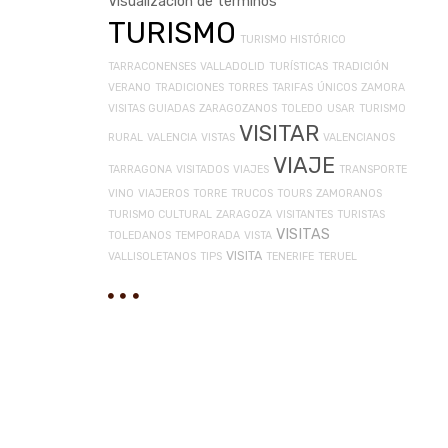
Visualización de términos
TURISMO
TURISMO HISTÓRICO
TARRACONENSES
VALLADOLID
TURÍSTICAS
TRADICIÓN
VERANO
TRADICIONES
TORRES
TARIFAS
ÚNICOS
ZAMORA
VISITAS GUIADAS
ZARAGOZANOS
TOLEDO
USAR
TURISMO
VISITAR
RURAL
VALENCIA
VISTAS
VALENCIANOS
VIAJE
TARRAGONA
VISITADOS
VIAJES
TRANSPORTE
VINO
VIAJEROS
TORRE
TRUCOS
TOURS
ZAMORANOS
TURISMO CULTURAL
ZARAGOZA
VISITANTES
TURISTAS
VISITAS
TOLEDANOS
TEMPORADA
VISTA
VISITA
VALLISOLETANOS
TIPS
TENERIFE
TERUEL