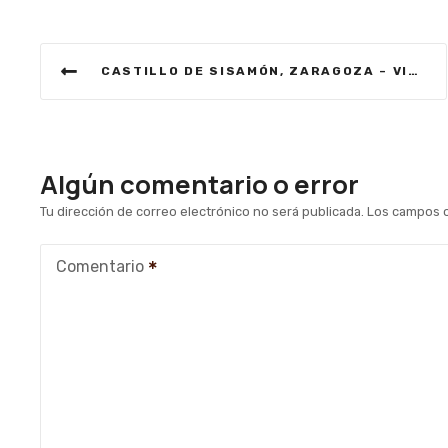
N
CASTILLO DE SISAMÓN, ZARAGOZA – VISITAUNCASTILLO
a
v
e
Algún comentario o error
g
Tu dirección de correo electrónico no será publicada.
Los campos o
a
Comentario
c
i
ó
n