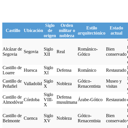
Siglo
Orden
Estilo
Estado
Castillo
Ubicación
de
militar o
arquitectónico
actual
origen
nobleza
Alcázar de
Siglo
Románico-
Bien
Segovia
Real
Segovia
XII
Gótico
conservado
Castillo de
Siglo
Huesca
Defensa
Románico
Restaurado
Loarre
XI
Castillo de
Siglo
Gótico-
Museo y
Valladolid
Nobleza
Peñafiel
X
Renacentista
visitas
Siglo
Castillo de
Defensa
Córdoba
VIII-
Árabe-Gótico
Restaurado
Almodóvar
musulmana
X
Castillo de
Siglo
Gótico-
Bien
Cuenca
Nobleza
Belmonte
XV
Renacentista
conservado